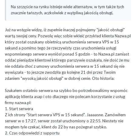
Na szczęście na rynku istnieje wiele alternatyw, w tym także tych
znacznie tańszych, aczkolwiek z wątpliwą jakością obsługi,
Już na wstępie widzę, iż zupełnie inaczej pojmujemy "jakość obsługi"
wartą swojej ceny. Pozwolę więc sobie wkleić przykład klienta Nazwa.pl
który został oszukany obietnicą uruchomienia serwera VPS w 15
sekund a pomimo tego że rzeczywisty czas uruchomienia usługi
wspomnianego serwera wyniósł ponad 5 godzin - to Nazwa.pl zamiast
oddać pieniądze klientowi którego parszywie oszukała, nie dość że mu
nie oddała choć z umowy uruchomienia serwera w 15 sekund się nie
wywiązała - to jeszcze zwodziła go kolejne 21 dni przez Twoim
zdaniem "wysoką jakość obsługi" w dobrej cenie. Oto historia:
Szukałem ostatnio serwera na szybko bo potrzebowaliśmy wspomóc
aplikację klienta asap i oto dlaczego nie polecam korzystanie z usług
firmy nazwa.pl:
1. Start serwera
Z ich strony "Start serwera VPS w 15 sekund". Jaaaasne. Zamówiłem
serwer w o 17:27, serwer został uruchomiony o 22:55. Niestety nie
mogłem tyle czekać, klient do 22 by nas pożegnał szybko.
2. Czas odpowiedzi z supportu