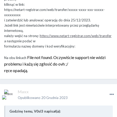
kliknąć w link:
https://netart-registrar.com/web/transfer/xxxxx-xxxx-xxx-xxxxx-
xxxxxxxxx
i zatwierdzić lub anulować operację do dnia 25/12/2023.
Jeżeli link jest niewłaściwie interpretowany przez przeglądarkę
internetową,
należy wejść na stronę:
https://www.netart-registrar.com/web/transfer
a następnie podać w
formularzu nazwę domeny i kod weryfikacyjny:
File not found. Oczywiście support nie widzi
Na obu linkach
problemu i każą się zgłosić do ovh ;/
ręce opadają.
Maxx
Opublikowano
20 Grudnia 2023
Godzinę temu, V0sl3 napisał(a):