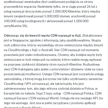
wyeliminować ewentualne zbyt szablonowe podejścia ze strony
pracowników wsparcia. Nadmienię tylko, że w ciągu ponad 26 lat z
usług nazwa.pl skorzystało ponad 1.000.000 Klientów, który między
innymi zarejestrowali ponad 5.000.000 domen, uruchomili ponad
500.000 usług hostingowych i aktywowali ponad 1.000.000
certyfikatów SSL.
Odnosząc się do kwestii węzła CDN nazwa.pl w Azji.
Zlokalizowany
jest w Singapurze, zgodnie z informacją, jaką opublikowaliśmy. Skupia
ruch odbiorców, którzy wyświetlają strony umieszczone między innymi
na CloudHostingu z Azji i z Australii. Sieć CDN nazwa.pl od momentu
powstania jest stale rozbudowywana. Chcemy, aby kolejne węzły były
umieszczane w tych miejscach na świecie, które realnie mogą wpływać
na poprawę szybkości działania stron naszych Klientów. Rozbudowę
sieci CDN traktujemy jako jeden z priorytetów i działamy stale na rzecz
poszerzania jej możliwości. Usługa CDN nazwa.pl jest oczywiście usługą
samodzielną, z której mogą korzystać nie tylko użytkownicy serwerów
CloudHosting i VPS od nazwa.pl, ale także każdy, kto jest
zainteresowany tym, aby jego witryna szybciej działała w Polsce, w
Europie lub na świecie. Stąd 3 typy usług - CDN nazwa.pl Polska, CDN
nazwa.pl Europa i CDN nazwa.pl World. Usługa nie ma swojego API, bo
tego nie wymaga. Jest ona w pełni zarządzana z poziomu aplikacji
dostępnej w Panelu Klienta.