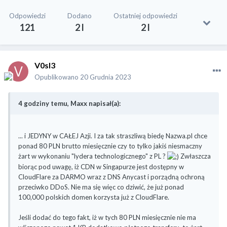
Odpowiedzi
Dodano
Ostatniej odpowiedzi
121
2 l
2 l
V0sl3
Opublikowano
20 Grudnia 2023
4 godziny temu, Maxx napisał(a):
... i JEDYNY w CAŁEJ Azji. I za tak straszliwą biedę Nazwa.pl chce
ponad 80 PLN brutto miesięcznie czy to tylko jakiś niesmaczny
żart w wykonaniu "lydera technologicznego" z PL ?
Zwłaszcza
biorąc pod uwagę, iż CDN w Singapurze jest dostępny w
CloudFlare za DARMO wraz z DNS Anycast i porządną ochroną
przeciwko DDoS. Nie ma się więc co dziwić, że już ponad
100,000 polskich domen korzysta już z CloudFlare.
Jeśli dodać do tego fakt, iż w tych 80 PLN miesięcznie nie ma