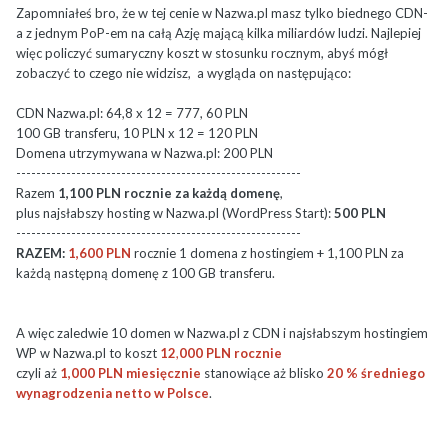
Zapomniałeś bro, że w tej cenie w Nazwa.pl masz tylko biednego CDN-
a z jednym PoP-em na całą Azję mającą kilka miliardów ludzi. Najlepiej
więc policzyć sumaryczny koszt w stosunku rocznym, abyś mógł
zobaczyć to czego nie widzisz, a wygląda on następująco:
CDN Nazwa.pl: 64,8 x 12 = 777, 60 PLN
100 GB transferu, 10 PLN x 12 = 120 PLN
Domena utrzymywana w Nazwa.pl: 200 PLN
---------------------------------------------------------
Razem
1,100 PLN
rocznie za każdą domenę
,
plus najsłabszy hosting w Nazwa.pl (WordPress Start):
500 PLN
---------------------------------------------------------
RAZEM:
1,600 PLN
rocznie 1 domena z hostingiem + 1,100 PLN za
każdą następną domenę z 100 GB transferu.
A więc zaledwie 10 domen w Nazwa.pl z CDN i najsłabszym hostingiem
WP w Nazwa.pl to koszt
12
,
000 PLN rocznie
czyli aż
1,000 PLN miesięcznie
stanowiące aż blisko
20 % średniego
wynagrodzenia netto w Polsce
.