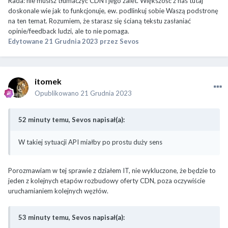
Rada: nie musisz tłumaczyć CDN i jego zalet. Większość z nas tutaj
doskonale wie jak to funkcjonuje, ew. podlinkuj sobie Waszą podstronę
na ten temat. Rozumiem, że starasz się ścianą tekstu zasłaniać
opinie/feedback ludzi, ale to nie pomaga.
Edytowane
21 Grudnia 2023
przez Sevos
itomek
Opublikowano
21 Grudnia 2023
52 minuty temu, Sevos napisał(a):
W takiej sytuacji API miałby po prostu duży sens
Porozmawiam w tej sprawie z działem IT, nie wykluczone, że będzie to
jeden z kolejnych etapów rozbudowy oferty CDN, poza oczywiście
uruchamianiem kolejnych węzłów.
53 minuty temu, Sevos napisał(a):