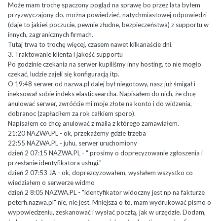
Może mam trochę spaczony pogląd na sprawę bo przez lata byłem
przyzwyczajony do, można powiedzieć, natychmiastowej odpowiedzi
(daje to jakieś poczucie, pewnie złudne, bezpieczeństwa) z supportu w
innych, zagranicznych firmach.
Tutaj trwa to trochę więcej, czasem nawet kilkanaście dni.
3. Traktowanie klienta i jakość supportu
Po godzinie czekania na serwer kupiliśmy inny hosting, to nie mogło
czekać, ludzie zajeli się konfiguracją itp.
O 19:48 serwer od nazwa.pl dalej był niegotowy, nasz już śmigał i
ineksował sobie indeks elasticsearcha. Napisałem do nich, że chcę
anulować serwer, zwróćcie mi moje złote na konto i do widzenia,
dobranoc (zapłaciłem za rok całkiem sporo).
Napisałem co chcę anulować z maila z którego zamawiałem.
21:20 NAZWA.PL - ok, przekażemy gdzie trzeba
22:55 NAZWA.PL - juhu, serwer uruchomiony
dzień 2 07:15 NAZWA.PL - " prosimy o doprecyzowanie zgłoszenia i
przesłanie identyfikatora usługi."
dzień 2 07:53 JA - ok, doprezcyzowałem, wysłałem wszystko co
wiedziałem o serwerze widmo
dzień 2 8:05 NAZWA.PL - "identyfikator widoczny jest np na fakturze
peterh.nazwa.pl" nie, nie jest. Mniejsza o to, mam wydrukować pismo o
wypowiedzeniu, zeskanować i wysłać pocztą, jak w urzędzie. Dodam,