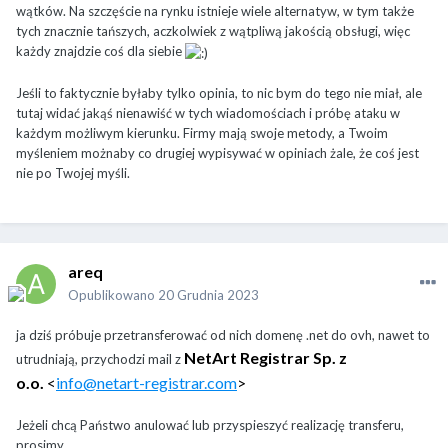
wątków. Na szczęście na rynku istnieje wiele alternatyw, w tym także
tych znacznie tańszych, aczkolwiek z wątpliwą jakością obsługi, więc
każdy znajdzie coś dla siebie
Jeśli to faktycznie byłaby tylko opinia, to nic bym do tego nie miał, ale
tutaj widać jakąś nienawiść w tych wiadomościach i próbę ataku w
każdym możliwym kierunku. Firmy mają swoje metody, a Twoim
myśleniem możnaby co drugiej wypisywać w opiniach żale, że coś jest
nie po Twojej myśli.
areq
Opublikowano
20 Grudnia 2023
ja dziś próbuje przetransferować od nich domenę .net do ovh, nawet to
NetArt Registrar Sp. z
utrudniają, przychodzi mail z
o.o.
<
info@netart-registrar.com
>
Jeżeli chcą Państwo anulować lub przyspieszyć realizację transferu,
prosimy