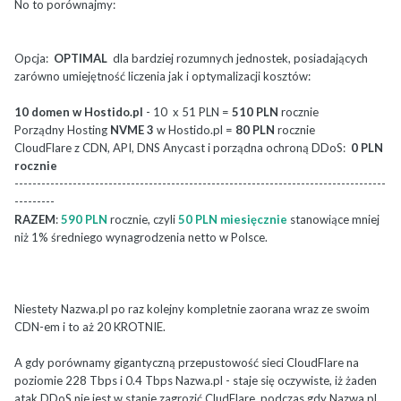
No to porównajmy:
Opcja:
OPTIMAL
dla bardziej rozumnych jednostek, posiadających
zarówno umiejętność liczenia jak i optymalizacji kosztów:
10 domen w Hostido.pl
- 10 x 51 PLN =
510 PLN
rocznie
Porządny Hosting
NVME 3
w Hostido.pl =
80 PLN
rocznie
CloudFlare z CDN, API, DNS Anycast i porządna ochroną DDoS:
0 PLN
rocznie
-----------------------------------------------------------------------------------
---------
RAZEM
:
590 PLN
rocznie, czyli
50 PLN miesięcznie
stanowiące mniej
niż 1% średniego wynagrodzenia netto w Polsce.
Niestety Nazwa.pl po raz kolejny kompletnie zaorana wraz ze swoim
CDN-em i to aż 20 KROTNIE.
A gdy porównamy gigantyczną przepustowość sieci CloudFlare na
poziomie 228 Tbps i 0.4 Tbps Nazwa.pl - staje się oczywiste, iż żaden
atak DDoS nie jest w stanie zagrozić CludFlare, podczas gdy Nazwa.pl