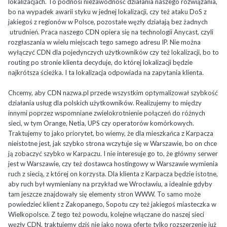
lokalizacjach. To podnosi niezawodność działania naszego rozwiązania,
bo na wypadek awarii styku w jednej lokalizacji, czy też ataku DoS z
jakiegoś z regionów w Polsce, pozostałe węzły działają bez żadnych
utrudnień. Praca naszego CDN opiera się na technologii Anycast, czyli
rozgłaszania w wielu miejscach tego samego adresu IP. Nie można
wyłączyć CDN dla pojedynczych użytkowników czy też lokalizacji, bo to
routing po stronie klienta decyduje, do której lokalizacji będzie
najkrótsza ścieżka. I ta lokalizacja odpowiada na zapytania klienta.
Chcemy, aby CDN nazwa.pl przede wszystkim optymalizował szybkość
działania usług dla polskich użytkowników. Realizujemy to między
innymi poprzez wspomniane zwielokrotnienie połączeń do różnych
sieci, w tym Orange, Netia, UPS czy operatorów komórkowych.
Traktujemy to jako priorytet, bo wiemy, że dla mieszkańca z Karpacza
nieistotne jest, jak szybko strona wczytuje się w Warszawie, bo on chce
ją zobaczyć szybko w Karpaczu. I nie interesuje go to, że główny serwer
jest w Warszawie, czy też dostawca hostingowy w Warszawie wymienia
ruch z siecią, z której on korzysta. Dla klienta z Karpacza będzie istotne,
aby ruch był wymieniany na przykład we Wrocławiu, a idealnie gdyby
tam jeszcze znajdowały się elementy stron WWW. To samo może
powiedzieć klient z Zakopanego, Sopotu czy też jakiegoś miasteczka w
Wielkopolsce. Z tego też powodu, kolejne włączane do naszej sieci
węzły CDN, traktujemy dziś nie jako nową ofertę tylko rozszerzenie już