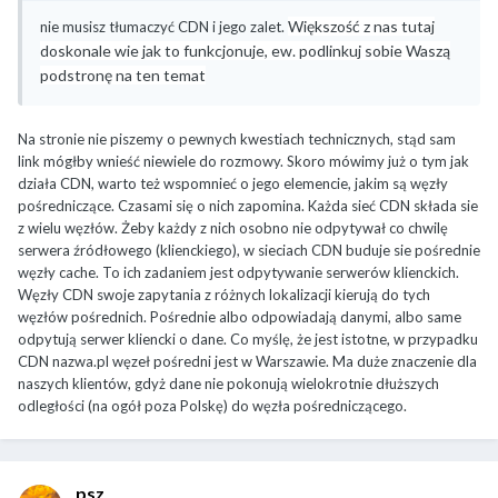
Większość z nas tutaj
nie musisz tłumaczyć CDN i jego zalet.
doskonale wie jak to funkcjonuje, ew. podlinkuj sobie Waszą
podstronę na ten temat
Na stronie nie piszemy o pewnych kwestiach technicznych, stąd sam
link mógłby wnieść niewiele do rozmowy. Skoro mówimy już o tym jak
działa CDN,
warto też wspomnieć o jego elemencie, jakim są węzły
pośredniczące. Czasami się o nich zapomina. Każda
sieć CDN składa sie
z wielu węzłów. Żeby każdy z nich osobno
nie odpytywał co chwilę
serwera źródłowego (klienckiego), w sieciach CDN buduje sie pośrednie
węzły cache. To ich zadaniem jest odpytywanie serwerów klienckich.
Węzły CDN swoje zapytania z różnych lokalizacji kierują do tych
węzłów pośrednich. Pośrednie albo odpowiadają danymi, albo same
odpytują serwer kliencki o dane. Co myślę, że jest istotne, w przypadku
CDN nazwa.pl węzeł pośredni jest w Warszawie. Ma duże znaczenie dla
naszych klientów, gdyż dane nie pokonują wielokrotnie dłuższych
odległości (na ogół poza Polskę) do węzła pośredniczącego.
psz