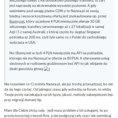
wliczonego nawet 1 KB dodatkowo płatnego transferu, to żart
jest naprawdę na ekstremalnie wysokim poziomie. A gdy
weźmiemy pod uwagę płatne CDN-y to Nazwa.pl ze swoją
biedną i wysoce kosztowną ofertą jest znokautowana np. przez
Bunny.net
, który za jedyne 4 PLN miesięcznie oferuje 30 GB
wliczonego transferu serwowanego aż z 27 lokalizacji w samej
Azji i 5 z samej Australii, z której często by sięgnąć Singapur
potrzeba aż 200 ms, czyli tyle samo co z Polski do zachodniego
wybrzeża w USA.
No i Bunny.net w tych 4 PLN miesięcznie ma API na pokładzie,
którego nie ma Nazwa.pl w ofercie za 80 PLN. A oferowanie usług
sieciowych w rozliczeniu godzinowym bez API to jak wbijanie do
deski gwoździa głową
Nie rozumiem co Ci zrobiła Nazwa.pl, ale już trochę przesadzasz, bo nie
da się tego czytać. Od jakiegoś czasu gdy wchodzę na forum, to widzę
Twoje posty narzekające na ich łącze, jakość, metody zabezpieczeń (np.
przy migracji domen) itp.
Mam dla Ciebie złotą radę - jeśli masz problem z ich usługami, to po
prostu korzystaj z innych firm, a nie podgryzaj cały czas i nie zaśmiecaj