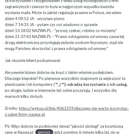
że korzystałem i rezygnowałem z wielu usług hostingowych u firm
zagranicznych i zawsze to była w najgorszym wypadku kwestia
wysłania maila. Może to jakieś regulacje prawne w Polsce, nie wiem.
dzień 4 09:52 JA - wysyłam pismo
dzień 7 14:35 JA - pytam czy coś wiadomo o sprawie
dzień 13 18:02 NAZWA.PL - "proszę czekać, robimy co możemy"
dzień 21 07:43 NAZWA.PL - "Prawo odstąpienia od umowy zawartej
drogą elektroniczną przysługuje jedynie osobom fizycznym, stąd nie
mogą Państwo skorzystać z prawa odstąpienia od umowy."
Jak słusznie klient podsumował:
Ale pewnie biznes dobrze się kręci z takim właśnie podejściem.
Dlaczego kiepskie? Po pierwsze wszystkim znajomym (a większość to
piwniczanie i ich komputery ( ͡° ͜ʖ ͡°))
odradzę korzystanie z ich usług
,
po drugie, ludzie w internecie też sobie poczytają. I wszystko dla
marnych kilku złotych.
Żródło:
https://wykop.pl/link/4063259/dlaczego-nie-warto-korzystac-
z-uslug-firmy-nazwa-pl
PS: Więc dobrze że podniosłeś temat "jakości obsługi" za kosmiczną
cenę w Nazwa.pl
gdyż pomimo iż minęło kilka lat, nic w
@V0sl3