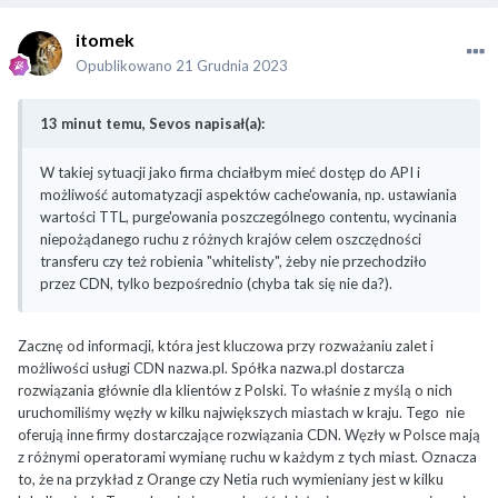
itomek
Opublikowano
21 Grudnia 2023
13 minut temu, Sevos napisał(a):
W takiej sytuacji jako firma chciałbym mieć dostęp do API i
możliwość automatyzacji aspektów cache'owania, np. ustawiania
wartości TTL, purge'owania poszczególnego contentu, wycinania
niepożądanego ruchu z różnych krajów celem oszczędności
transferu czy też robienia "whitelisty", żeby nie przechodziło
przez CDN, tylko bezpośrednio (chyba tak się nie da?).
Zacznę od informacji, która jest kluczowa przy rozważaniu zalet i
możliwości usługi CDN nazwa.pl. Spółka nazwa.pl dostarcza
rozwiązania głównie dla klientów z Polski. To właśnie z myślą o nich
uruchomiliśmy węzły w kilku największych miastach w kraju. Tego nie
oferują inne firmy dostarczające rozwiązania CDN. Węzły w Polsce mają
z różnymi operatorami wymianę ruchu w każdym z tych miast. Oznacza
to, że na przykład z Orange czy Netia ruch wymieniany jest w kilku