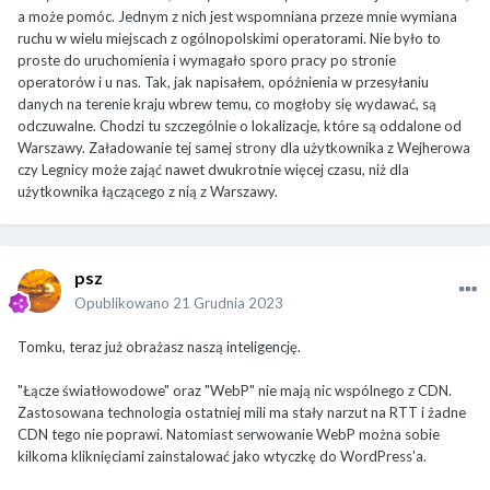
a może pomóc. Jednym z nich jest wspomniana przeze mnie wymiana
ruchu w wielu miejscach z ogólnopolskimi operatorami. Nie było to
proste do uruchomienia i wymagało sporo pracy po stronie
operatorów i u nas. Tak, jak napisałem, opóźnienia w przesyłaniu
danych na terenie kraju wbrew temu, co mogłoby się wydawać, są
odczuwalne. Chodzi tu szczególnie o lokalizacje, które są oddalone od
Warszawy. Załadowanie tej samej strony dla użytkownika z Wejherowa
czy Legnicy może zająć nawet dwukrotnie więcej czasu, niż dla
użytkownika łączącego z nią z Warszawy.
psz
Opublikowano
21 Grudnia 2023
Tomku, teraz już obrażasz naszą inteligencję.
"Łącze światłowodowe" oraz "WebP" nie mają nic wspólnego z CDN.
Zastosowana technologia ostatniej mili ma stały narzut na RTT i żadne
CDN tego nie poprawi. Natomiast serwowanie WebP można sobie
kilkoma kliknięciami zainstalować jako wtyczkę do WordPress'a.