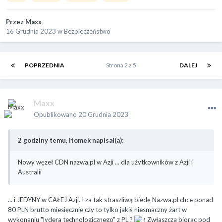
Przez
Maxx
16 Grudnia 2023
w
Bezpieczeństwo
POPRZEDNIA
Strona 2 z 5
DALEJ
Maxx
Opublikowano
20 Grudnia 2023
2 godziny temu, itomek napisał(a):
Nowy węzeł CDN nazwa.pl w Azji ... dla użytkowników z Azji i
Australii
... i JEDYNY w CAŁEJ Azji. I za tak straszliwą biedę Nazwa.pl chce ponad
80 PLN brutto miesięcznie czy to tylko jakiś niesmaczny żart w
wykonaniu "lydera technologicznego" z PL ?
Zwłaszcza biorąc pod