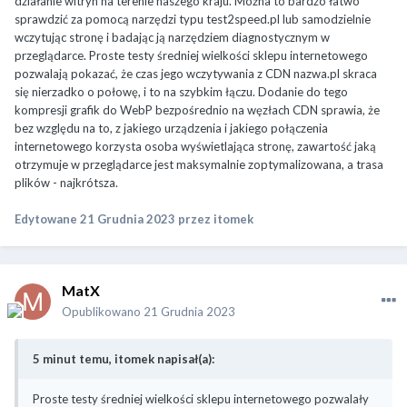
działanie witryn na terenie naszego kraju. Można to bardzo łatwo
sprawdzić za pomocą narzędzi typu test2speed.pl lub samodzielnie
wczytując stronę i badając ją narzędziem diagnostycznym w
przeglądarce. Proste testy średniej wielkości sklepu internetowego
pozwalają pokazać, że czas jego wczytywania z CDN nazwa.pl skraca
się nierzadko o połowę, i to na szybkim łączu. Dodanie do tego
kompresji grafik do WebP bezpośrednio na węzłach CDN sprawia, że
bez względu na to, z jakiego urządzenia i jakiego połączenia
internetowego korzysta osoba wyświetlająca stronę, zawartość jaką
otrzymuje w przeglądarce jest maksymalnie zoptymalizowana, a trasa
plików - najkrótsza.
Edytowane
21 Grudnia 2023
przez itomek
MatX
Opublikowano
21 Grudnia 2023
5 minut temu, itomek napisał(a):
Proste testy średniej wielkości sklepu internetowego pozwalały