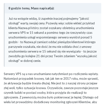
8 godzin temu, Maxx napisał(a):
Już na wstępie widzę, iż zupełnie inaczej pojmujemy "jakość
obsługi" wartą swojej ceny. Pozwolę więc sobie wkleić przykład
klienta Nazwa.pl który został oszukany obietnicą uruchomienia
serwera VPS w 15 sekund a pomimo tego że rzeczywisty czas
uruchomienia usługi wspomnianego serwera wyniósł ponad 5
godzin - to Nazwa.pl zamiast oddać pieniądze klientowi którego
parszywie oszukała, nie dość że mu nie oddała choć z umowy
uruchomienia serwera w 15 sekund się nie wywiązała - to jeszcze
zwodziła go kolejne 21 dni przez Twoim zdaniem "wysoką jakość
obsługi" w dobrej cenie.
Serwery VPS są u nas uruchamiane natychmiast po rozliczeniu wpłaty.
Natomiast przypadek losowy, tak jak ten w 2017 roku, może sprawić,
że aktywacja będzie trwała dłużej. Nie jest to z naszej strony przejaw
złej woli, tylko sytuacja losowa. Oczywiście, zawsze pozostaje jeszcze
czynnik ludzki w postaci osoby, która przyjęła do realizacji to
zgłoszenie. Z pewnością można było pokierować je lepiej. Dlatego od
wielu lat prowadzimy dodatkowy monitoring zgłoszeń Klientów, aby