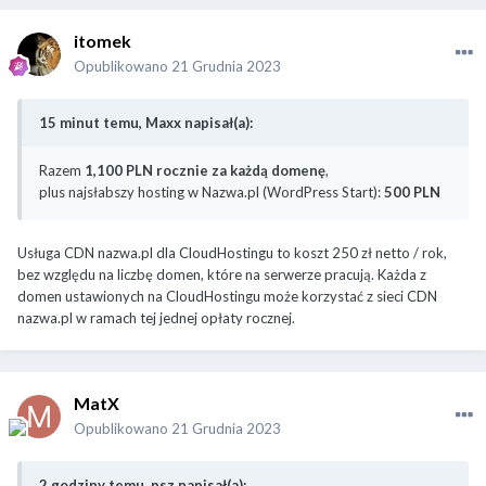
itomek
Opublikowano
21 Grudnia 2023
15 minut temu, Maxx napisał(a):
Razem
1,100 PLN
rocznie za każdą domenę
,
plus najsłabszy hosting w Nazwa.pl (WordPress Start):
500 PLN
Usługa CDN nazwa.pl dla CloudHostingu to koszt 250 zł netto / rok,
bez względu na liczbę domen, które na serwerze pracują. Każda z
domen ustawionych na CloudHostingu może korzystać z sieci CDN
nazwa.pl w ramach tej jednej opłaty rocznej.
MatX
Opublikowano
21 Grudnia 2023
2 godziny temu, psz napisał(a):