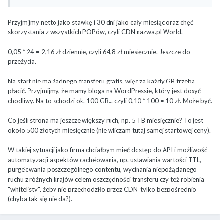
Przyjmijmy netto jako stawkę i 30 dni jako cały miesiąc oraz chęć
skorzystania z wszystkich POPów, czyli CDN nazwa.pl World.
0,05 * 24 = 2,16 zł dziennie, czyli 64,8 zł miesięcznie. Jeszcze do
przeżycia.
Na start nie ma żadnego transferu gratis, więc za każdy GB trzeba
płacić. Przyjmijmy, że mamy bloga na WordPressie, który jest dosyć
chodliwy. Na to schodzi ok. 100 GB... czyli 0,10 * 100 = 10 zł. Może być.
Co jeśli strona ma jeszcze większy ruch, np. 5 TB miesięcznie? To jest
około 500 złotych miesięcznie (nie wliczam tutaj samej startowej ceny).
W takiej sytuacji jako firma chciałbym mieć dostęp do API i możliwość
automatyzacji aspektów cache'owania, np. ustawiania wartości TTL,
purge'owania poszczególnego contentu, wycinania niepożądanego
ruchu z różnych krajów celem oszczędności transferu czy też robienia
"whitelisty", żeby nie przechodziło przez CDN, tylko bezpośrednio
(chyba tak się nie da?).