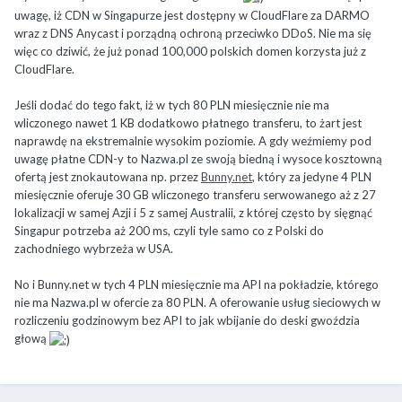
uwagę, iż CDN w Singapurze jest dostępny w CloudFlare za DARMO
wraz z DNS Anycast i porządną ochroną przeciwko DDoS. Nie ma się
więc co dziwić, że już ponad 100,000 polskich domen korzysta już z
CloudFlare.
Jeśli dodać do tego fakt, iż w tych 80 PLN miesięcznie nie ma
wliczonego nawet 1 KB dodatkowo płatnego transferu, to żart jest
naprawdę na ekstremalnie wysokim poziomie. A gdy weźmiemy pod
uwagę płatne CDN-y to Nazwa.pl ze swoją biedną i wysoce kosztowną
ofertą jest znokautowana np. przez
Bunny.net
, który za jedyne 4 PLN
miesięcznie oferuje 30 GB wliczonego transferu serwowanego aż z 27
lokalizacji w samej Azji i 5 z samej Australii, z której często by sięgnąć
Singapur potrzeba aż 200 ms, czyli tyle samo co z Polski do
zachodniego wybrzeża w USA.
No i Bunny.net w tych 4 PLN miesięcznie ma API na pokładzie, którego
nie ma Nazwa.pl w ofercie za 80 PLN. A oferowanie usług sieciowych w
rozliczeniu godzinowym bez API to jak wbijanie do deski gwoździa
głową