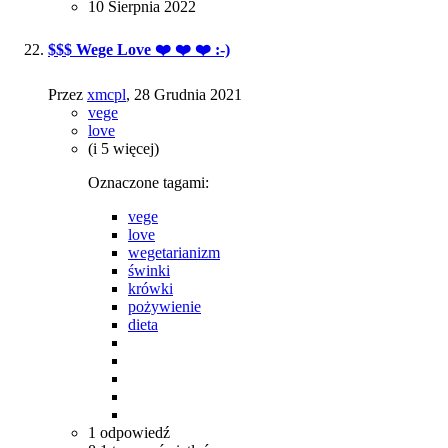
10 Sierpnia 2022
$$$ Wege Love ❤️ ❤️ ❤️ :-)
Przez
xmcpl
,
28 Grudnia 2021
vege
love
(i 5 więcej)
Oznaczone tagami:
vege
love
wegetarianizm
świnki
krówki
pożywienie
dieta
1
odpowiedź