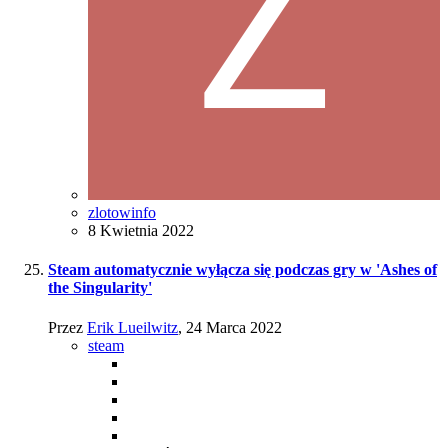
zlotowinfo
8 Kwietnia 2022
Steam automatycznie wyłącza się podczas gry w 'Ashes of
the Singularity'
Przez
Erik Lueilwitz
,
24 Marca 2022
steam