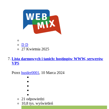
D D
27 Kwietnia 2025
Lista darmowych i tanich: hostingów WWW, serwerów
VPS
Przez
hustler0001
,
10 Marca 2024
21
odpowiedzi
10,8 tys.
wyświetleń