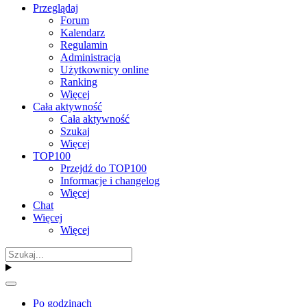
Przeglądaj
Forum
Kalendarz
Regulamin
Administracja
Użytkownicy online
Ranking
Więcej
Cała aktywność
Cała aktywność
Szukaj
Więcej
TOP100
Przejdź do TOP100
Informacje i changelog
Więcej
Chat
Więcej
Więcej
Po godzinach