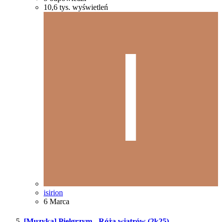
10,6 tys.
wyświetleń
isirion
6 Marca
[Muzyka] Pielgrzym - Róża wiatrów (2k25)