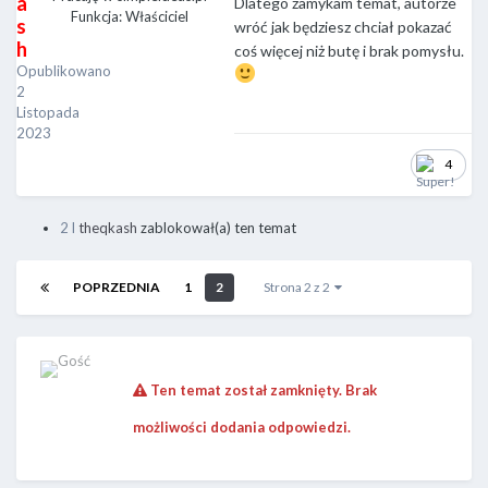
a
Dlatego zamykam temat, autorze
Funkcja: Właściciel
s
wróć jak będziesz chciał pokazać
h
coś więcej niż butę i brak pomysłu.
Opublikowano
2
Listopada
2023
4
2 l
theqkash
zablokował(a) ten temat
POPRZEDNIA
1
2
Strona 2 z 2
Ten temat został zamknięty. Brak
możliwości dodania odpowiedzi.