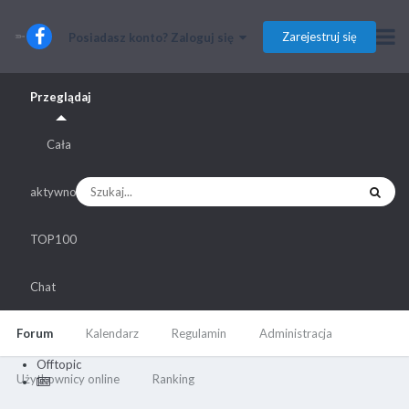
Zarejestruj się
Posiadasz konto? Zaloguj się
Przeglądaj
Cała
aktywność
TOP100
Chat
Forum
Kalendarz
Regulamin
Administracja
Offtopic
Użytkownicy online
Ranking