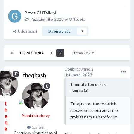
Przez
GHTalk.pl
29 Października 2023
w
Offtopic
Udostępnij
Obserwujący
9
POPRZEDNIA
1
2
Strona 2 z 2
Opublikowano
2
theqkash
Listopada 2023
1 minutę temu, ksk
napisał(a):
t
Tutaj na rootnode takich
h
rzeczy nie tolerujemy i nie
e
Administratorzy
zrobisz nam tu patoforum .
q
1,5 tys.
k
Pracuję w simpleideas.pl