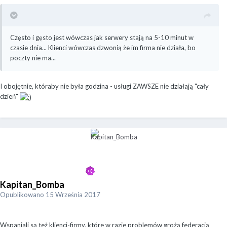
Często i gęsto jest wówczas jak serwery stają na 5-10 minut w
czasie dnia... Klienci wówczas dzwonią że im firma nie działa, bo
poczty nie ma...
I obojętnie, któraby nie była godzina - usługi ZAWSZE nie działają "cały
dzień"
Kapitan_Bomba
Opublikowano
15 Września 2017
Wspaniali są też klienci-firmy, które w razie problemów grożą federacją