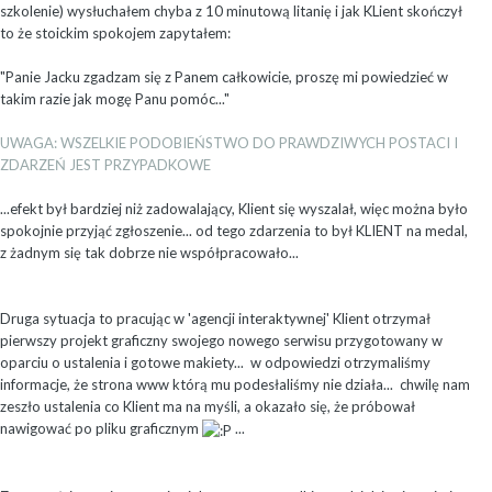
szkolenie) wysłuchałem chyba z 10 minutową litanię i jak KLient skończył
to że stoickim spokojem zapytałem:
"Panie Jacku zgadzam się z Panem całkowicie, proszę mi powiedzieć w
takim razie jak mogę Panu pomóc..."
UWAGA: WSZELKIE PODOBIEŃSTWO DO PRAWDZIWYCH POSTACI I
ZDARZEŃ JEST PRZYPADKOWE
...efekt był bardziej niż zadowalający, Klient się wyszalał, więc można było
spokojnie przyjąć zgłoszenie... od tego zdarzenia to był KLIENT na medal,
z żadnym się tak dobrze nie współpracowało...
Druga sytuacja to pracując w 'agencji interaktywnej' Klient otrzymał
pierwszy projekt graficzny swojego nowego serwisu przygotowany w
oparciu o ustalenia i gotowe makiety... w odpowiedzi otrzymaliśmy
informacje, że strona www którą mu podesłaliśmy nie działa... chwilę nam
zeszło ustalenia co Klient ma na myśli, a okazało się, że próbował
nawigować po pliku graficznym
...