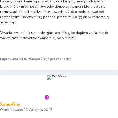
Dawno, dawno temu, wprowadzany do oferty był nowy rodzaj VPS, i
klienci którzy mieli hosting (wyselekcjonowana grupa z którą dało się
rozmawiać) dostali możliwość testowania.... Jeden podsumował pół
roczne testy: "Bardzo mi się podoba, proszę tę usługę ale w cenie mojej
aktualnej".
"Awaria trwa od miesiąca, ale zgłaszam dzisiaj bo dopiero znalazłem do
Was telefon" (faktycznie awarie miał, od 5 minut).
Edytowane
13 Września 2017
przez Ciacho
SomeGuy
Opublikowano
13 Września 2017