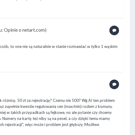
: Opinie o netart.com)
 osób, to one nie są naturalnie w stanie rozmawiać w tylko 1 wąskim
 różnicę. 50 zł za rejestrację? Czemu nie 500? Wg AI ten problem
ż zupełnie kwestie regulowania cen (max/min) rodem z komuny.
niej w takich przypadkach są fejkowe, no ale pytanie czy chcemy
. Numery na kartę też niby są na pesel, a czy dzięki temu mamy
 rejestracji", więc może i problem jest głębszy. Możliwe