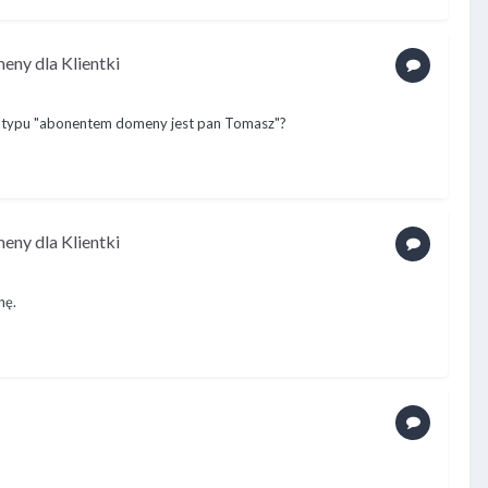
eny dla Klientki
ji typu "abonentem domeny jest pan Tomasz"?
eny dla Klientki
nę.