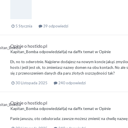
5 Stycznia
39 odpowiedzi
Opinie o hostido.pl
Kapitan_Bomba
odpowiedział(a) na
daffx
temat w
Opinie
Eh, no to odwrotnie. Najpierw dodajesz na nowym koncie jakąś zmyślo
hosts i jeśli jest ok, to zmieniasz nazwy domen na obu kontach. No ale s
się z przenoszeniem danych dla paru złotych oszczędności tak?
30 Listopada 2025
240 odpowiedzi
Opinie o hostido.pl
Kapitan_Bomba
odpowiedział(a) na
daffx
temat w
Opinie
Panie januszu, oto cebulorada: zawsze możesz zmienić na chwilę nazw