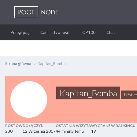
Przeglądaj
Cała aktywność
TOP100
Chat
Strona główna
Kapitan_Bomba
Kapitan_Bomba
Użytko
POSTÓW
DOŁĄCZYŁ
OSTATNIA WIZYTA
WYGRANE W RANKINGU
230
12 Września 2017
44 minuty temu
19