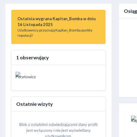
Osiąg
Ostatnia wygrana Kapitan_Bomba w dniu
16 Listopada 2025
Użytkownicy przyznają Kapitan_Bomba punkty
reputacji!
1 obserwujący
Ostatnie wizyty
Blok z ostatnimi odwiedzającymi dany profil
jest wyłączony i nie jest wyświetlany
użytkownikom.