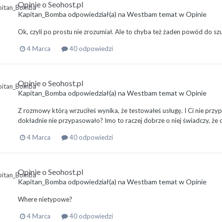
Opinie o Seohost.pl
Kapitan_Bomba
odpowiedział(a) na
Westbam
temat w
Opinie
Ok, czyli po prostu nie zrozumiał. Ale to chyba też żaden powód do szu
4 Marca
40 odpowiedzi
Opinie o Seohost.pl
Kapitan_Bomba
odpowiedział(a) na
Westbam
temat w
Opinie
Z rozmowy którą wrzuciłeś wynika, że testowałeś usługę. I Ci nie przyp
dokładnie nie przypasowało? Imo to raczej dobrze o niej świadczy, że 
4 Marca
40 odpowiedzi
Opinie o Seohost.pl
Kapitan_Bomba
odpowiedział(a) na
Westbam
temat w
Opinie
Where nietypowe?
4 Marca
40 odpowiedzi