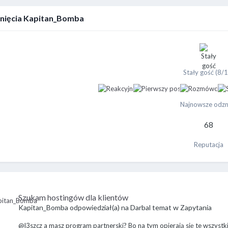
nięcia Kapitan_Bomba
Stały gość (8/
Najnowsze odzn
68
Reputacja
Szukam hostingów dla klientów
Kapitan_Bomba
odpowiedział(a) na
Darbal
temat w
Zapytania
@l3szcz a masz program partnerski? Bo na tym opierają się te wszyst