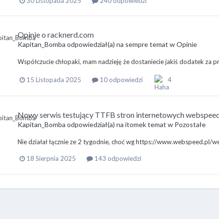
30 Listopada 2025
240 odpowiedzi
Opinie o racknerd.com
Kapitan_Bomba
odpowiedział(a) na
sempre
temat w
Opinie
Współczucie chłopaki, mam nadzieję że dostaniecie jakiś dodatek za 
15 Listopada 2025
10 odpowiedzi
4
Nowy serwis testujący TTFB stron internetowych webspeed
Kapitan_Bomba
odpowiedział(a) na
itomek
temat w
Pozostałe
Nie działał łącznie ze 2 tygodnie, choć wg https://www.webspeed.pl/w
18 Sierpnia 2025
143 odpowiedzi