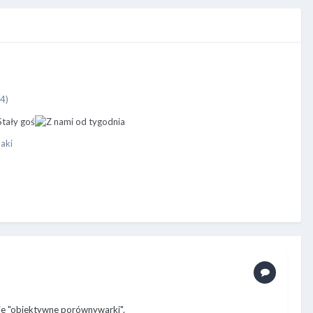
14)
aki
kie "obiektywne porównywarki".