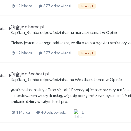
12 Marca
377 odpowiedzi
home.pl
Opinie o home.pl
Kapitan_Bomba
odpowiedział(a) na
mariaczi
temat w
Opinie
Ciekaw jestem dlaczego zakładasz, że dla oszusta będzie różnicą czy za
12 Marca
377 odpowiedzi
home.pl
Opinie o Seohost.pl
Kapitan_Bomba
odpowiedział(a) na
Westbam
temat w
Opinie
@zajcev absurdalny offtop się robi. Przeczytaj jeszcze raz cały ten "d
nie testowałem waszych usług, więc się pomyliłeś z tym pytaniem". A nie
szukanie dziury w całym level pro.
4 Marca
40 odpowiedzi
1