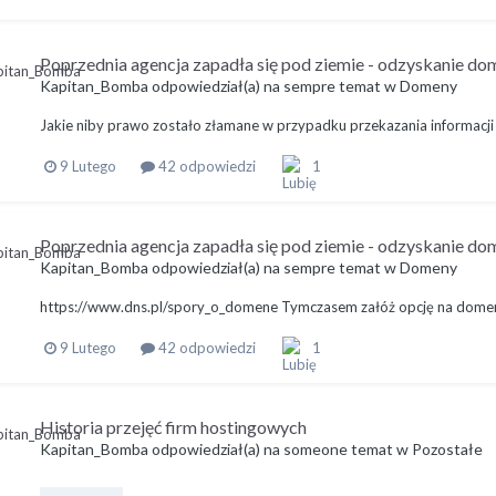
Poprzednia agencja zapadła się pod ziemie - odzyskanie dom
Kapitan_Bomba
odpowiedział(a) na
sempre
temat w
Domeny
Jakie niby prawo zostało złamane w przypadku przekazania informac
9 Lutego
42 odpowiedzi
1
Poprzednia agencja zapadła się pod ziemie - odzyskanie dom
Kapitan_Bomba
odpowiedział(a) na
sempre
temat w
Domeny
https://www.dns.pl/spory_o_domene Tymczasem załóż opcję na dome
9 Lutego
42 odpowiedzi
1
Historia przejęć firm hostingowych
Kapitan_Bomba
odpowiedział(a) na
someone
temat w
Pozostałe