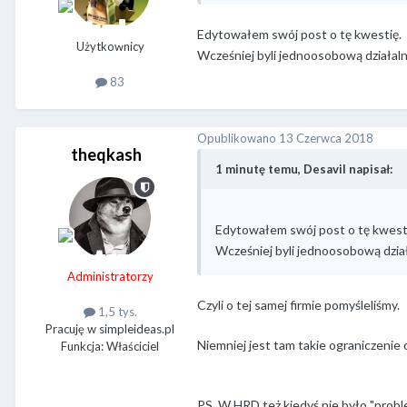
Edytowałem swój post o tę kwestię.
Użytkownicy
Wcześniej byli jednoosobową działalnoś
83
Opublikowano
13 Czerwca 2018
theqkash
1 minutę temu, Desavil napisał:
Edytowałem swój post o tę kwest
Wcześniej byli jednoosobową działal
Administratorzy
Czyli o tej samej firmie pomyśleliśmy.
1,5 tys.
Pracuję w simpleideas.pl
Niemniej jest tam takie ograniczenie 
Funkcja: Właściciel
PS. W HRD też kiedyś nie było "prob