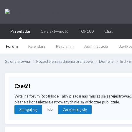
Przeglądaj
Cała aktywność
TOP100
Chat
Forum
Kalendarz
Regulamin
Administracja
Użytkow
Strona główna
Pozostałe zagadnienia branżowe
Domeny
hrd - m
Cześć!
Witaj na forum RootNode - aby pisać u nas musisz się zarejestrować
pisane z kont niezarejestrowanych nie są widoczne publicznie.
lub
Zaloguj się
Zarejestruj się