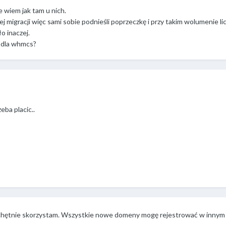
 wiem jak tam u nich.
j migracji więc sami sobie podnieśli poprzeczkę i przy takim wolumenie li
o inaczej.
 dla whmcs?
eba placic..
 chętnie skorzystam. Wszystkie nowe domeny mogę rejestrować w innym 