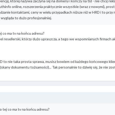
encję, której nazywa zaczyna się na domeny i kończy na tld - nie chcę re
hinfo online, rozszerzenia praktycznie wszystkie (wraz z nowymi), prost
ądzanie kontaktami, ceny w wielu przypadkach niższe niż w HRD i to przy
 wygląda to dużo profesjonalniej.
tej co ma tv na końcu adresu?
 resellerski, którzy dużo upraszcza, a tego we wspomnianych firmach ak
D to nie taka prosta sprawa, musisz bowiem od każdego końcowego klie
skany dokumentu tożsamości)... Tak personalnie to dziwię się, że nie zos
y o tej co ma tv na końcu adresu?