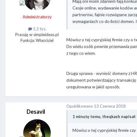
Mają oni moim zdaniem fają konkur
Cesje online, wydawanie kodów aut
partnerów, fajnie rozwiązane zarz
Administratorzy
wymaganiach co do ilości domen. I
1,5 tys.
Pracuję w simpleideas.pl
Mówisz o tej cypryjskiej firmie czy o 
Funkcja: Właściciel
Do wielu osób pewnie przemawia panel
z tego co wiem.
Druga sprawa - wynieść domeny z HR
dokument potwierdzający transakcję (
uregulowana w jakiś sposób.
Opublikowano
13 Czerwca 2018
Desavil
1 minutę temu, theqkash napisał:
Mówisz o tej cypryjskiej firmie cz