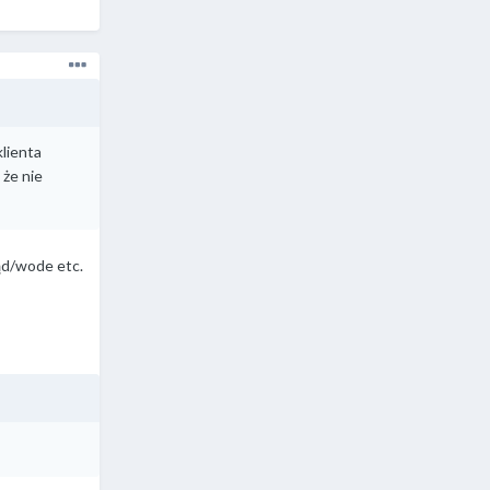
lienta
 że nie
ąd/wode etc.