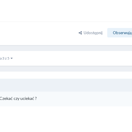
Udostępnij
Obserwują
a 3 z 5
Czekać czy uciekać ?