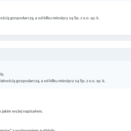
cią gospodarczą, a od kilku miesięcy są Sp. z o.o. sp. k.
ię.
nością gospodarczą, a od kilku miesięcy są Sp. z o.o. sp. k.
o jakim wyżej napisałem.
lemów" z wydawaniem authinfo.