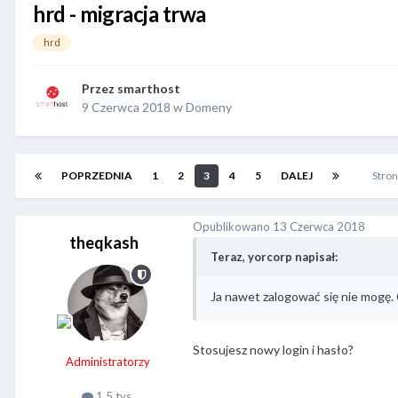
hrd - migracja trwa
hrd
Przez
smarthost
9 Czerwca 2018
w
Domeny
POPRZEDNIA
1
2
3
4
5
DALEJ
Stron
Opublikowano
13 Czerwca 2018
theqkash
Teraz, yorcorp napisał:
Ja nawet zalogować się nie mogę. 
Stosujesz nowy login i hasło?
Administratorzy
1,5 tys.