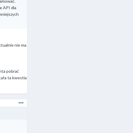
klamować.
e API dla
 mniejszych
tualnie nie ma
nta pobrać
tała ta kwestia