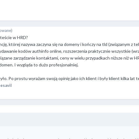
owane)
esteście w HRD?
cję, której nazywa zaczyna się na domeny i kończy na tld (związanym z te
ydawanie kodów authinfo online, rozszerzenia praktycznie wszystkie (wra
wiązane zarządzanie kontaktami, ceny w wielu przypadkach niższe niż w HR
domen. I wygląda to dużo profesjonalniej.
było. Po prostu wyrażam swoją opinię jako ich klient i były klient kilka lat
esavil