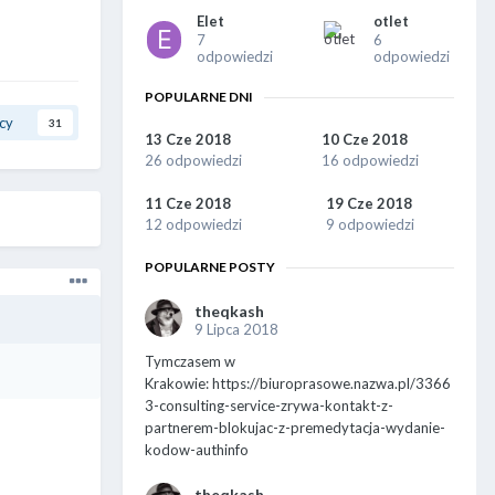
Elet
otlet
7
6
odpowiedzi
odpowiedzi
POPULARNE DNI
cy
31
13 Cze 2018
10 Cze 2018
26 odpowiedzi
16 odpowiedzi
11 Cze 2018
19 Cze 2018
12 odpowiedzi
9 odpowiedzi
POPULARNE POSTY
theqkash
9 Lipca 2018
Tymczasem w
Krakowie: https://biuroprasowe.nazwa.pl/3366
3-consulting-service-zrywa-kontakt-z-
partnerem-blokujac-z-premedytacja-wydanie-
kodow-authinfo
theqkash