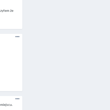
czyłem że
miejscu.