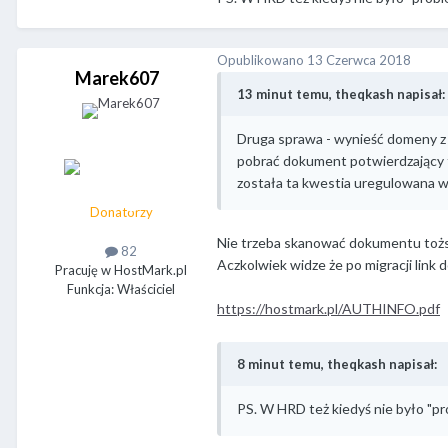
Opublikowano
13 Czerwca 2018
Marek607
13 minut temu, theqkash napisał:
Druga sprawa - wynieść domeny z
pobrać dokument potwierdzający tr
została ta kwestia uregulowana w 
Donatorzy
Nie trzeba skanować dokumentu tożsam
82
Aczkolwiek widze że po migracji link 
Pracuję w HostMark.pl
Funkcja: Właściciel
https://hostmark.pl/AUTHINFO.pdf
8 minut temu, theqkash napisał:
PS. W HRD też kiedyś nie było "p