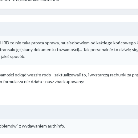
 HRD to nie taka prosta sprawa, musisz bowiem od każdego końcowego k
ansakcję (skany dokumentu tożsamości)... Tak personalnie to dziwię się,
jakiś sposób.
ości odkąd weszło rodo - zaktualizowali to, i wystarczą rachunki za pr
do formularza nie działa - nasz zbackupowany:
roblemów" z wydawaniem authinfo.