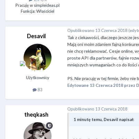
Pracuję w simpleideas.pl
Funkcja: Właściciel
Opublikowano
13 Czerwca 2018
(edyt
Desavil
Tak z ciekawości, dlaczego jeszcze j
Mają oni moim zdaniem fajną konkuren
nie chcę reklamować. Cesje online, w
proste API dla partnerów, fajnie roz
mniejszych wymaganiach co do ilości 
Użytkownicy
PS. Nie pracuję w tej firmie, żeby nie 
Edytowane
13 Czerwca 2018
przez D
83
Opublikowano
13 Czerwca 2018
theqkash
1 minutę temu, Desavil napisał: