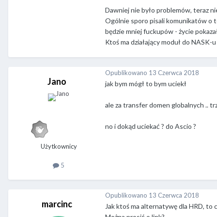
Dawniej nie było problemów, teraz nie
Ogólnie sporo pisali komunikatów o te
będzie mniej fuckupów - życie pokazał
Ktoś ma działający moduł do NASK-u
Opublikowano
13 Czerwca 2018
Jano
jak bym mógł to bym uciekł
ale za transfer domen globalnych .. trz
no i dokąd uciekać ? do Ascio ?
Użytkownicy
5
Opublikowano
13 Czerwca 2018
marcinc
Jak ktoś ma alternatywę dla HRD, to
Można prosić o link?