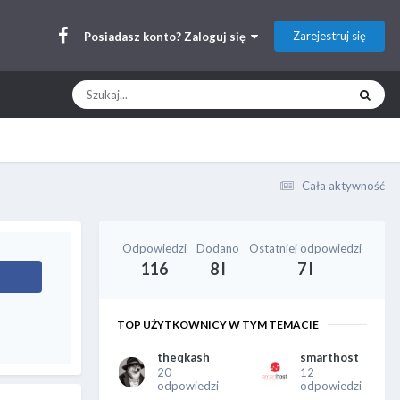
Zarejestruj się
Posiadasz konto? Zaloguj się
Cała aktywność
Odpowiedzi
Dodano
Ostatniej odpowiedzi
116
8 l
7 l
TOP UŻYTKOWNICY W TYM TEMACIE
theqkash
smarthost
20
12
odpowiedzi
odpowiedzi