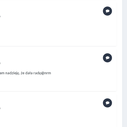
e
e
Mam nadzieję, że dała radę@nrm
e