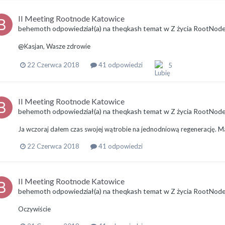
II Meeting Rootnode Katowice
behemoth
odpowiedział(a) na
theqkash
temat w
Z życia RootNod
@Kasjan, Wasze zdrowie
22 Czerwca 2018
41 odpowiedzi
5
II Meeting Rootnode Katowice
behemoth
odpowiedział(a) na
theqkash
temat w
Z życia RootNod
Ja wczoraj dałem czas swojej wątrobie na jednodniową regenerację. 
22 Czerwca 2018
41 odpowiedzi
II Meeting Rootnode Katowice
behemoth
odpowiedział(a) na
theqkash
temat w
Z życia RootNod
Oczywiście