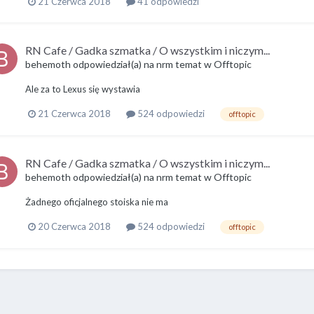
21 Czerwca 2018
41 odpowiedzi
RN Cafe / Gadka szmatka / O wszystkim i niczym...
behemoth
odpowiedział(a) na
nrm
temat w
Offtopic
Ale za to Lexus się wystawia
21 Czerwca 2018
524 odpowiedzi
offtopic
RN Cafe / Gadka szmatka / O wszystkim i niczym...
behemoth
odpowiedział(a) na
nrm
temat w
Offtopic
Żadnego oficjalnego stoiska nie ma
20 Czerwca 2018
524 odpowiedzi
offtopic