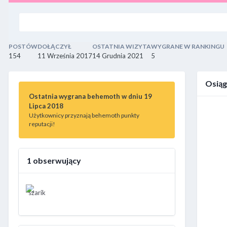
POSTÓW
DOŁĄCZYŁ
OSTATNIA WIZYTA
WYGRANE W RANKINGU
154
11 Września 2017
14 Grudnia 2021
5
Osiąg
Ostatnia wygrana behemoth w dniu 19
Lipca 2018
Użytkownicy przyznają behemoth punkty
reputacji!
1 obserwujący