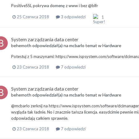
PositiveSSL pokrywa domenę z www i bez @blfr
25 Czerwca 2018
3 odpowiedzi
1
System zarządzania data center
behemoth
odpowiedział(a) na
mcbarlo
temat w
Hardware
Potestuj z 5 maszynami: https://www.ispsystem.com/software/dcima
23 Czerwca 2018
7 odpowiedzi
System zarządzania data center
behemoth
odpowiedział(a) na
mcbarlo
temat w
Hardware
@mcbarlo zerknij na https://www.ispsystem.com/software/dcimanager 
wygląda tak ładnie. No i znacznie tańsza licencja. easydcimie pewnie 
odpowiadają całkiem sprawnie.
23 Czerwca 2018
7 odpowiedzi