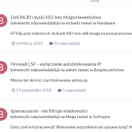
Dell R630 i dyski SSD bez błogosławieństwa
behemoth
odpowiedział(a) na
mcbarlo
temat w
Hardware
H710p przy niektórych dyskach SSD non-dell mruga na pomarańczowo
24 Marca 2019
10 odpowiedzi
Firewall CSF - wyłączenie autoblokowania IP
behemoth
odpowiedział(a) na
ednet
temat w
Bezpieczeństwo
Można też skrócić czas blokowania adresu ip.
5 Października 2018
5 odpowiedzi
Spamassassin - nie filtruje wiadomości
behemoth
odpowiedział(a) na
Mega
temat w
Software
Exim_conf w której wersji? Wykonałeś wszystkie kroki opisane tutaj? 