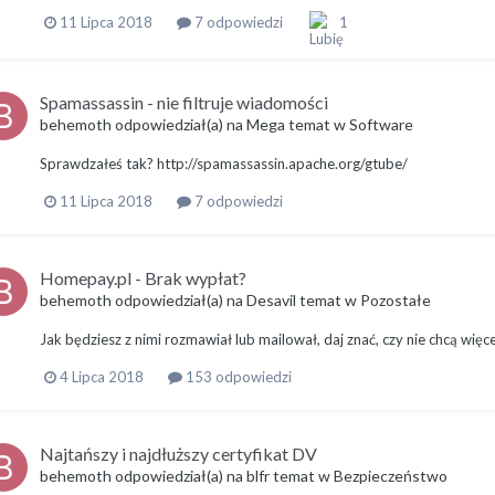
11 Lipca 2018
7 odpowiedzi
1
Spamassassin - nie filtruje wiadomości
behemoth
odpowiedział(a) na
Mega
temat w
Software
Sprawdzałeś tak? http://spamassassin.apache.org/gtube/
11 Lipca 2018
7 odpowiedzi
Homepay.pl - Brak wypłat?
behemoth
odpowiedział(a) na
Desavil
temat w
Pozostałe
Jak będziesz z nimi rozmawiał lub mailował, daj znać, czy nie chcą wi
4 Lipca 2018
153 odpowiedzi
Najtańszy i najdłuższy certyfikat DV
behemoth
odpowiedział(a) na
blfr
temat w
Bezpieczeństwo