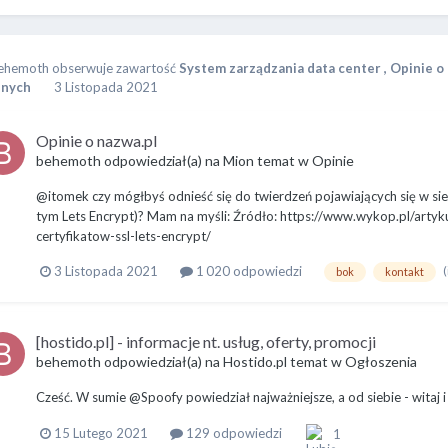
ehemoth
obserwuje zawartość
System zarządzania data center
,
Opinie o
nnych
3 Listopada 2021
Opinie o nazwa.pl
behemoth
odpowiedział(a) na
Mion
temat w
Opinie
@itomek czy mógłbyś odnieść się do twierdzeń pojawiających się w si
tym Lets Encrypt)? Mam na myśli: Źródło: https://www.wykop.pl/arty
certyfikatow-ssl-lets-encrypt/
(
3 Listopada 2021
1 020 odpowiedzi
bok
kontakt
[hostido.pl] - informacje nt. usług, oferty, promocji
behemoth
odpowiedział(a) na
Hostido.pl
temat w
Ogłoszenia
Cześć. W sumie @Spoofy powiedział najważniejsze, a od siebie - witaj i m
15 Lutego 2021
129 odpowiedzi
1