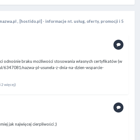
 nazwa.pl
,
[hostido.pl] - informacje nt. usług, oferty, promocji
i 5
eci odnośnie braku możliwości stosowania własnych certyfikatów (w
kul/6347081/nazwa-pl-usunela-z-dnia-na-dzien-wsparcie-
i 2 więcej)
iej jak najwięcej cierpliwości ;)