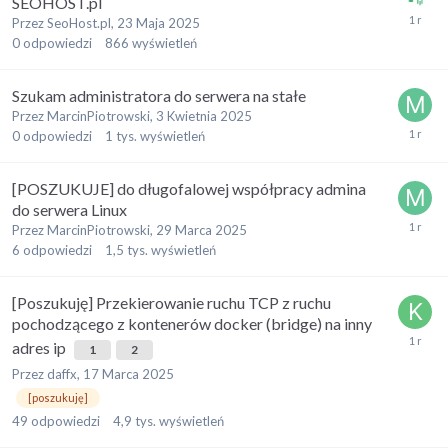
SEOHOST.pl
Przez
SeoHost.pl
,
23 Maja 2025
0
odpowiedzi
866
wyświetleń
Szukam administratora do serwera na stałe
Przez
MarcinPiotrowski
,
3 Kwietnia 2025
0
odpowiedzi
1 tys.
wyświetleń
[POSZUKUJE] do długofalowej współpracy admina
do serwera Linux
Przez
MarcinPiotrowski
,
29 Marca 2025
6
odpowiedzi
1,5 tys.
wyświetleń
[Poszukuję] Przekierowanie ruchu TCP z ruchu
pochodzącego z kontenerów docker (bridge) na inny
adres ip
1
2
Przez
daffx
,
17 Marca 2025
[poszukuję]
49
odpowiedzi
4,9 tys.
wyświetleń