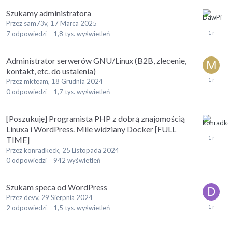
Szukamy administratora
Przez
sam73v
,
17 Marca 2025
7
odpowiedzi
1,8 tys.
wyświetleń
Administrator serwerów GNU/Linux (B2B, zlecenie,
kontakt, etc. do ustalenia)
Przez
mkteam
,
18 Grudnia 2024
0
odpowiedzi
1,7 tys.
wyświetleń
[Poszukuję] Programista PHP z dobrą znajomością
Linuxa i WordPress. Mile widziany Docker [FULL
TIME]
Przez
konradkeck
,
25 Listopada 2024
0
odpowiedzi
942
wyświetleń
Szukam speca od WordPress
Przez
devv
,
29 Sierpnia 2024
2
odpowiedzi
1,5 tys.
wyświetleń