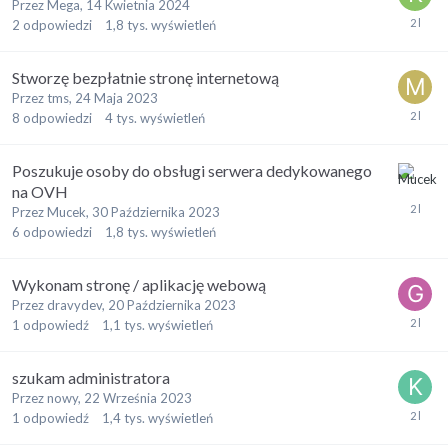
Przez
Mega
,
14 Kwietnia 2024
2
odpowiedzi
1,8 tys.
wyświetleń
Stworzę bezpłatnie stronę internetową
Przez
tms
,
24 Maja 2023
8
odpowiedzi
4 tys.
wyświetleń
Poszukuje osoby do obsługi serwera dedykowanego
na OVH
Przez
Mucek
,
30 Października 2023
6
odpowiedzi
1,8 tys.
wyświetleń
Wykonam stronę / aplikację webową
Przez
dravydev
,
20 Października 2023
1
odpowiedź
1,1 tys.
wyświetleń
szukam administratora
Przez
nowy
,
22 Września 2023
1
odpowiedź
1,4 tys.
wyświetleń