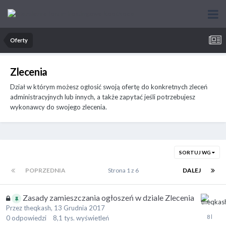
Oferty
Zlecenia
Dział w którym możesz ogłosić swoją ofertę do konkretnych zleceń
administracyjnych lub innych, a także zapytać jeśli potrzebujesz
wykonawcy do swojego zlecenia.
SORTUJ WG
POPRZEDNIA
Strona 1 z 6
DALEJ
Zasady zamieszczania ogłoszeń w dziale Zlecenia
Przez
theqkash
,
13 Grudnia 2017
0
odpowiedzi
8,1 tys.
wyświetleń