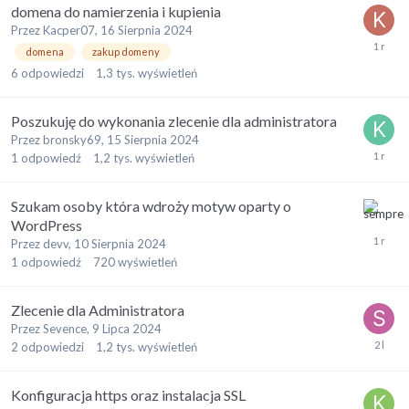
domena do namierzenia i kupienia
Przez
Kacper07
,
16 Sierpnia 2024
domena
zakup domeny
6
odpowiedzi
1,3 tys.
wyświetleń
Poszukuję do wykonania zlecenie dla administratora
Przez
bronsky69
,
15 Sierpnia 2024
1
odpowiedź
1,2 tys.
wyświetleń
Szukam osoby która wdroży motyw oparty o
WordPress
Przez
devv
,
10 Sierpnia 2024
1
odpowiedź
720
wyświetleń
Zlecenie dla Administratora
Przez
Sevence
,
9 Lipca 2024
2
odpowiedzi
1,2 tys.
wyświetleń
Konfiguracja https oraz instalacja SSL