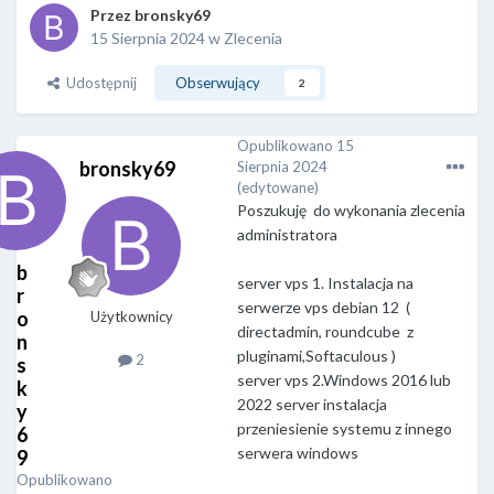
Przez
bronsky69
15 Sierpnia 2024
w
Zlecenia
Udostępnij
Obserwujący
2
Opublikowano
15
bronsky69
Sierpnia 2024
(edytowane)
Poszukuję do wykonania zlecenia
administratora
b
server vps 1. Instalacja na
r
serwerze vps debian 12 (
o
Użytkownicy
directadmin, roundcube z
n
pluginami,Softaculous )
2
s
server vps 2.Windows 2016 lub
k
2022 server instalacja
y
przeniesienie systemu z innego
6
serwera windows
9
Opublikowano