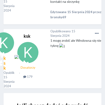
15
kontakt na skrzynkę
Sierpnia
2024
Edytowane
15 Sierpnia 2024
przez
bronsky69
Opublikowano
15
ksk
Sierpnia 2024
1 mogę zrobić ale Windowsa się nie
tyknę
k
s
k
Donatorzy
Opublikowano
179
15
Sierpnia
2024