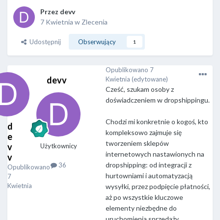
Przez
devv
7 Kwietnia
w
Zlecenia
Udostępnij
Obserwujący
1
Opublikowano
7
devv
Kwietnia
(edytowane)
Cześć, szukam osoby z
doświadczeniem w dropshippingu.
Chodzi mi konkretnie o kogoś, kto
d
kompleksowo zajmuje się
e
tworzeniem sklepów
v
Użytkownicy
internetowych nastawionych na
v
dropshipping: od integracji z
36
Opublikowano
hurtowniami i automatyzacją
7
Kwietnia
wysyłki, przez podpięcie płatności,
aż po wszystkie kluczowe
elementy niezbędne do
uruchomienia sprzedaży.