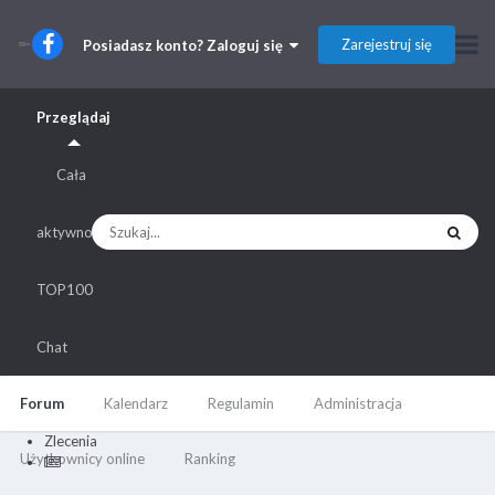
Zarejestruj się
Posiadasz konto? Zaloguj się
Przeglądaj
Cała
aktywność
TOP100
Chat
Forum
Kalendarz
Regulamin
Administracja
Zlecenia
Użytkownicy online
Ranking