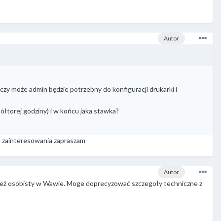
Autor
zy może admin będzie potrzebny do konfiguracji drukarki i
 półtorej godziny) i w końcu jaka stawka?
 zainteresowania zapraszam
Autor
t też osobisty w Wawie. Moge doprecyzować szczegoły techniczne z