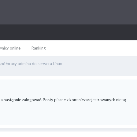
nicy online
Ranking
półpracy admina do serwera Linux
 a następnie zalogować. Posty pisane z kont niezarejestrowanych nie są