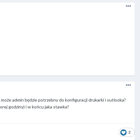
może admin będzie potrzebny do konfiguracji drukarki i outlooka?
łtorej godziny) i w końcu jaka stawka?
2