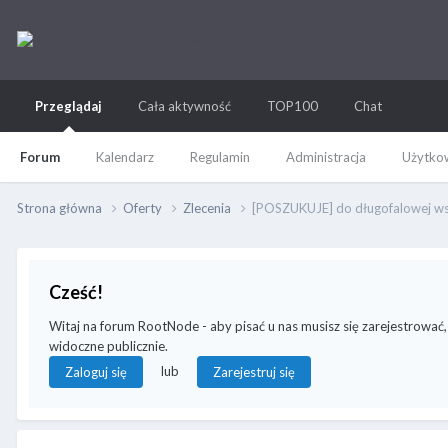
Przeglądaj
Cała aktywność
TOP100
Chat
Forum
Kalendarz
Regulamin
Administracja
Użytkow
Strona główna
Oferty
Zlecenia
[POSZUKUJE] do długofalowej ws
Cześć!
Witaj na forum RootNode - aby pisać u nas musisz się zarejestrować,
widoczne publicznie.
lub
Zaloguj się
Zarejestruj się