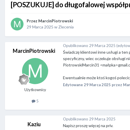
[POSZUKUJE] do długofalowej współpr
Przez
MarcinPiotrowski
29 Marca 2025
w
Zlecenia
Opublikowano
29 Marca 2025
(edyto
MarcinPiotrowski
Świadczę klientowi inne usługi a ten
specyficzny, wiec oczekuje obsługi ni
PiotrowskiMarcin31 <małpka>gmail.
Ewentualnie może ktoś kogoś poleci
Edytowane
29 Marca 2025
przez Mar
Użytkownicy
5
Opublikowano
29 Marca 2025
Kaziu
Napisz proszę więcej na priv.