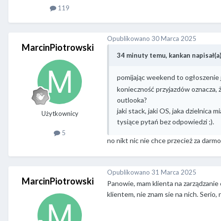
119
Opublikowano
30 Marca 2025
MarcinPiotrowski
34 minuty temu, kankan napisał(a)
pomijając weekend to ogłoszenie j
konieczność przyjazdów oznacza, ż
outlooka?
jaki stack, jaki OS, jaka dzielnica
Użytkownicy
tysiące pytań bez odpowiedzi ;).
5
no nikt nic nie chce przecież za darm
Opublikowano
31 Marca 2025
MarcinPiotrowski
Panowie, mam klienta na zarządzanie
klientem, nie znam sie na nich. Serio,