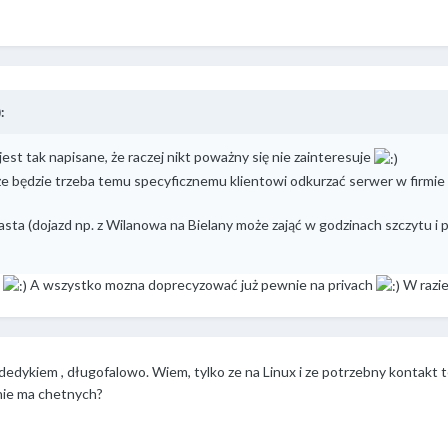
:
est tak napisane, że raczej nikt poważny się nie zainteresuje
e będzie trzeba temu specyficznemu klientowi odkurzać serwer w firmie c
 miasta (dojazd np. z Wilanowa na Bielany może zająć w godzinach szczytu i
o
A wszystko mozna doprecyzować już pewnie na privach
W razie
 dedykiem , długofalowo. Wiem, tylko ze na Linux i ze potrzebny kontak
 nie ma chetnych?