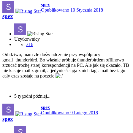
spex
Opublikowano
10 Stycznia 2018
spex
Użytkownicy
316
Od dziwo, mam złe doświadczenie przy współpracy
gmail+thunderbird. Bo właśnie próbuję thunderbirdem offlinowo
zrzucać trochę starej korespondencji na PC. Ale jak się okazało, TB
nie kasuje mail z gmail, a jedynie ściąga z nich tag - mail bez tagu
cały czas zostaje na poczcie
5 tygodni później...
spex
Opublikowano
9 Lutego 2018
spex