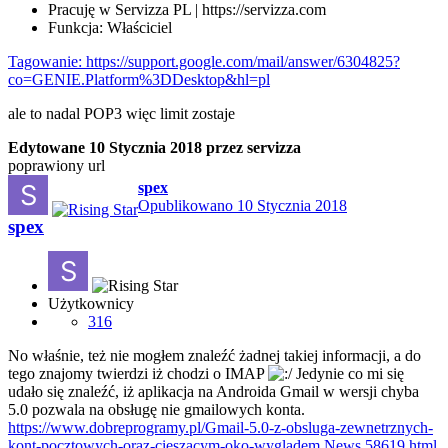
Pracuję w Servizza PL | https://servizza.com
Funkcja: Właściciel
Tagowanie:
https://support.google.com/mail/answer/6304825?
co=GENIE.Platform%3DDesktop&hl=pl
ale to nadal POP3 więc limit zostaje
Edytowane
10 Stycznia 2018
przez servizza
poprawiony url
spex
Opublikowano
10 Stycznia 2018
spex
Użytkownicy
316
No właśnie, też nie mogłem znaleźć żadnej takiej informacji, a do
tego znajomy twierdzi iż chodzi o IMAP
Jedynie co mi się
udało się znaleźć, iż aplikacja na Androida Gmail w wersji chyba
5.0 pozwala na obsługę nie gmailowych konta.
https://www.dobreprogramy.pl/Gmail-5.0-z-obsluga-zewnetrznych-
kont-pocztowych-oraz-cieszacym-oko-wygladem,News,58619.html