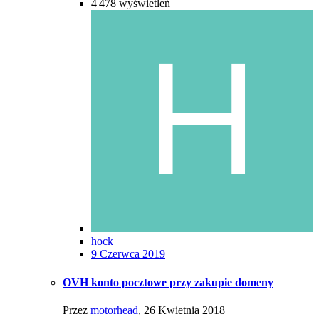
4 478
wyświetleń
hock
9 Czerwca 2019
OVH konto pocztowe przy zakupie domeny
Przez
motorhead
,
26 Kwietnia 2018