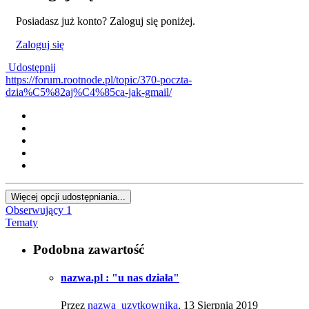
Posiadasz już konto? Zaloguj się poniżej.
Zaloguj się
Udostępnij
https://forum.rootnode.pl/topic/370-poczta-
dzia%C5%82aj%C4%85ca-jak-gmail/
Więcej opcji udostępniania...
Obserwujący
1
Tematy
Podobna zawartość
nazwa.pl : "u nas działa"
Przez
nazwa_uzytkownika
,
13 Sierpnia 2019