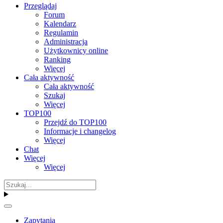
Przeglądaj
Forum
Kalendarz
Regulamin
Administracja
Użytkownicy online
Ranking
Więcej
Cała aktywność
Cała aktywność
Szukaj
Więcej
TOP100
Przejdź do TOP100
Informacje i changelog
Więcej
Chat
Więcej
Więcej
Zapytania