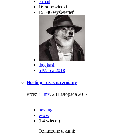
e-mail
16
odpowiedzi
15 546
wyświetleń
theqkash
6 Marca 2018
Hosting - czas na zmiany
Przez
4Tmx
,
28 Listopada 2017
hosting
www
(i 4 więcej)
Oznaczone tagami: