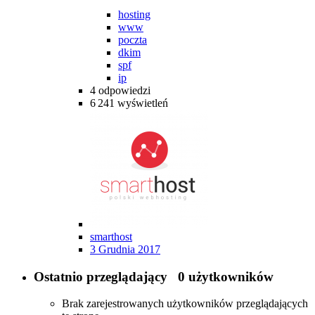
hosting
www
poczta
dkim
spf
ip
4
odpowiedzi
6 241
wyświetleń
smarthost
3 Grudnia 2017
Ostatnio przeglądający
0 użytkowników
Brak zarejestrowanych użytkowników przeglądających