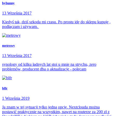
bybunny
13 Września 2017
Kiedyś tak, dziś szkoda mi czasu. Po prostu idę do sklepu kupuję ,
podłączam i używam.
metrowy
13 Września 2017
synology od kilku ładnych lat stoi u mnie na strychu, zero
problemów, producent dba o aktualizacje - polecam
blfr
1 Września 2019
Ja znam w tej sytuacji tylko jedną opcję. Nextclouda można
postawić praktycznie na wszystkim, nawet na routerze za 200 zł z