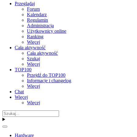
Przeglądaj
Forum
Kalendarz
Regulamin
Administracja
Użytkownicy online
Ranking
Więcej
Cała aktywność
Cała aktywność
Szukaj
Więcej
TOP100
Przejdź do TOP100
Informacje i changelog
Więcej
Chat
Więcej
Więcej
Hardware