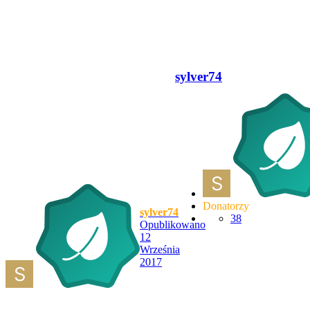
sylver74
Donatorzy
sylver74
38
Opublikowano
12
Września
2017