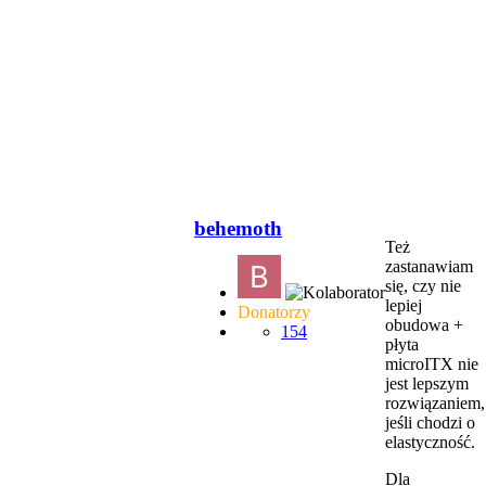
behemoth
Też
zastanawiam
się, czy nie
lepiej
Donatorzy
obudowa +
154
płyta
microITX nie
jest lepszym
rozwiązaniem,
jeśli chodzi o
elastyczność.
Dla