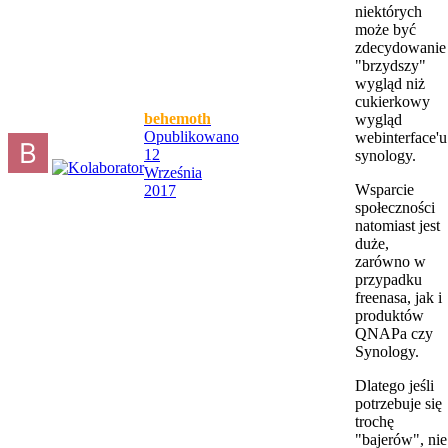
niektórych
może być
zdecydowanie
"brzydszy"
wygląd niż
cukierkowy
behemoth
wygląd
Opublikowano
webinterface'u
12
synology.
Września
Wsparcie
2017
społeczności
natomiast jest
duże,
zarówno w
przypadku
freenasa, jak i
produktów
QNAPa czy
Synology.
Dlatego jeśli
potrzebuje się
trochę
"bajerów", nie