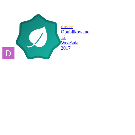
davee
Opublikowano
12
Września
2017