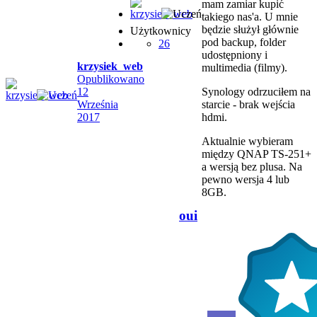
mam zamiar kupić
takiego nas'a. U mnie
będzie służył głównie
Użytkownicy
pod backup, folder
26
udostępniony i
krzysiek_web
multimedia (filmy).
Opublikowano
12
Synology odrzuciłem na
Września
starcie - brak wejścia
2017
hdmi.
Aktualnie wybieram
między QNAP TS-251+
a wersją bez plusa. Na
pewno wersja 4 lub
8GB.
oui