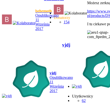
Możesz zerkną
behemoth
https://www.s
Opublikowano
pl/products/D
Donatorzy
11
154
I tu ciekawe 
Września
2017
vjdj
vjdj
Opublikowano
11
Września
2017
Użytkownicy
62