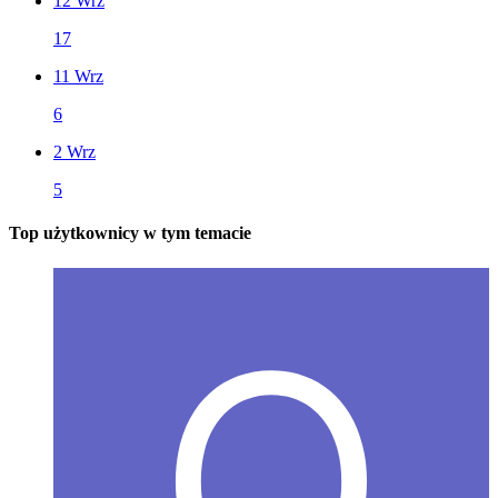
12 Wrz
17
11 Wrz
6
2 Wrz
5
Top użytkownicy w tym temacie