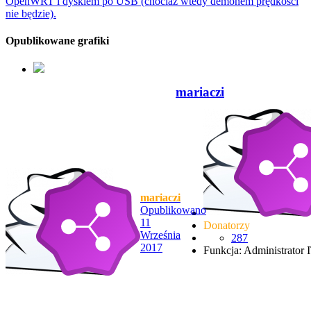
OpenWRT i dyskiem po USB (chociaż wtedy demonem prędkości
nie będzie).
Opublikowane grafiki
mariaczi
mariaczi
Opublikowano
11
Donatorzy
Września
287
2017
Funkcja: Administrator 