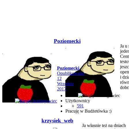
Poziomecki
Ja u
jede
Cent
test
jesz
Poziomecki
open
Opublikowano
i dzi
12
równ
Września
dobr
2017
Użytkownicy
591
Pracuję w Budżetówka :)
krzysiek_web
Ja własnie też na dniach