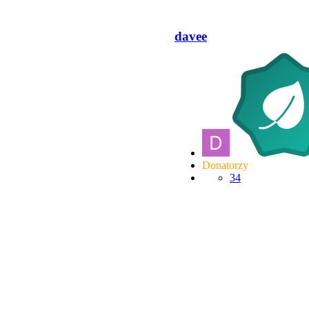
davee
Donatorzy
34