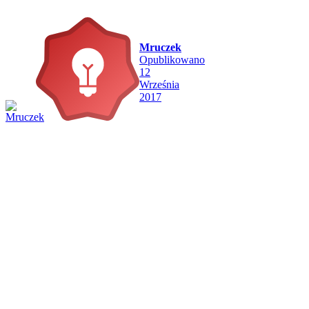
Mruczek
Opublikowano
12
Września
2017