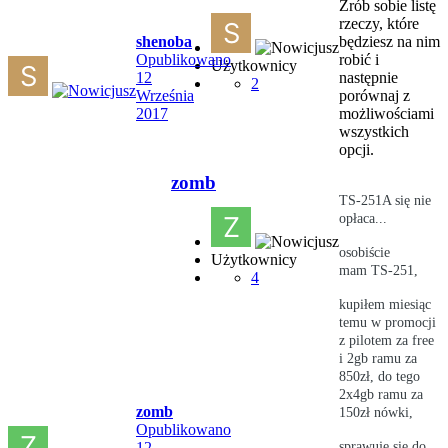
Zrób sobie listę
rzeczy, które
shenoba
będziesz na nim
Opublikowano
robić i
Użytkownicy
12
następnie
2
Września
porównaj z
2017
możliwościami
wszystkich
opcji.
zomb
TS-251A się nie
opłaca...
osobiście
Użytkownicy
mam TS-251,
4
kupiłem miesiąc
temu w promocji
z pilotem za free
i 2gb ramu za
850zł, do tego
2x4gb ramu za
zomb
150zł nówki,
Opublikowano
12
sprawuje się do