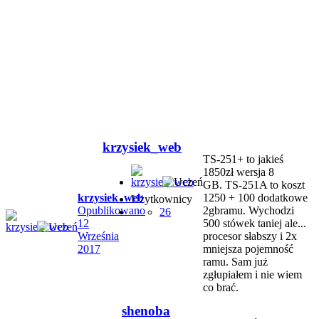
krzysiek_web
TS-251+ to jakieś
1850zł wersja 8
GB. TS-251A to koszt
krzysiek_web
1250 + 100 dodatkowe
Użytkownicy
Opublikowano
2gbramu. Wychodzi
26
12
500 stówek taniej ale...
Września
procesor słabszy i 2x
2017
mniejsza pojemność
ramu. Sam już
zgłupiałem i nie wiem
co brać.
shenoba