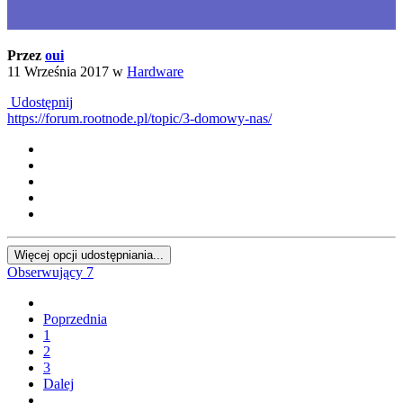
Przez
oui
11 Września 2017
w
Hardware
Udostępnij
https://forum.rootnode.pl/topic/3-domowy-nas/
Więcej opcji udostępniania...
Obserwujący
7
Poprzednia
1
2
3
Dalej