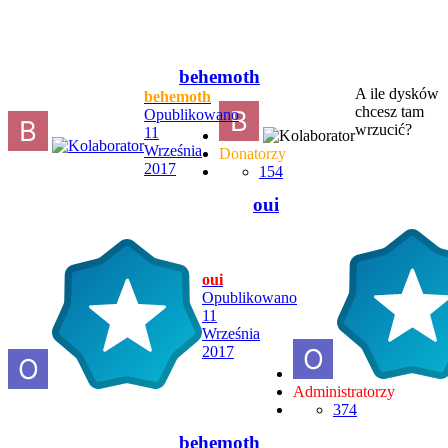
behemoth
A ile dysków
behemoth
chcesz tam
Opublikowano
wrzucić?
11
Września
Donatorzy
2017
154
oui
oui
Opublikowano
11
Września
2017
Administratorzy
374
behemoth