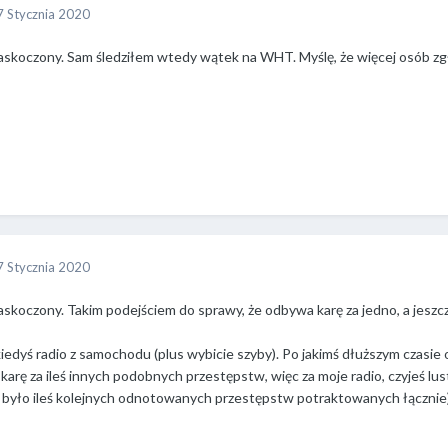
7 Stycznia 2020
skoczony. Sam śledziłem wtedy wątek na WHT. Myślę, że więcej osób zgłosi
7 Stycznia 2020
zaskoczony. Takim podejściem do sprawy, że odbywa karę za jedno, a jesz
iedyś radio z samochodu (plus wybicie szyby). Po jakimś dłuższym czasie 
 karę za ileś innych podobnych przestępstw, więc za moje radio, czyjeś lus
było ileś kolejnych odnotowanych przestępstw potraktowanych łącznie) k