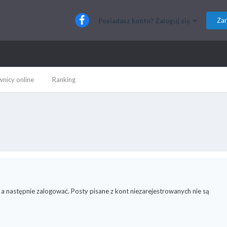
Zar
Posiadasz konto? Zaloguj się
nicy online
Ranking
 a następnie zalogować. Posty pisane z kont niezarejestrowanych nie są