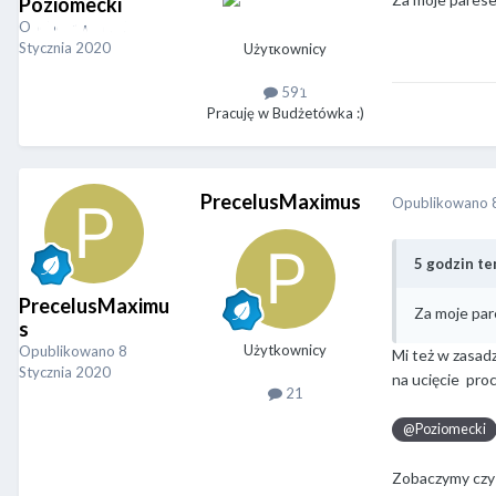
Poziomecki
Opublikowano
8
Stycznia 2020
Użytkownicy
591
Pracuję w Budżetówka :)
PrecelusMaximus
Opublikowano
5 godzin te
PrecelusMaximu
Za moje pare
s
Użytkownicy
Opublikowano
8
Mi też w zasadz
Stycznia 2020
na ucięcie proc
21
@Poziomecki
Zobaczymy czy 