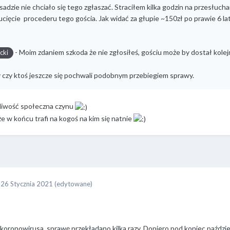
sadzie nie chciało się tego zgłaszać. Straciłem kilka godzin na przesłuc
ucięcie procederu tego gościa. Jak widać za głupie ~150zł po prawie 6 la
- Moim zdaniem szkoda że nie zgłosiłeś, gościu może by dostał kolej
cki
czy ktoś jeszcze się pochwali podobnym przebiegiem sprawy.
liwość społeczna czynu
e w końcu trafi na kogoś na kim się natnie
o
26 Stycznia 2021
(edytowane)
 koronowirusa, sprawę przekładano kilka razy. Dopiero pod koniec paździ