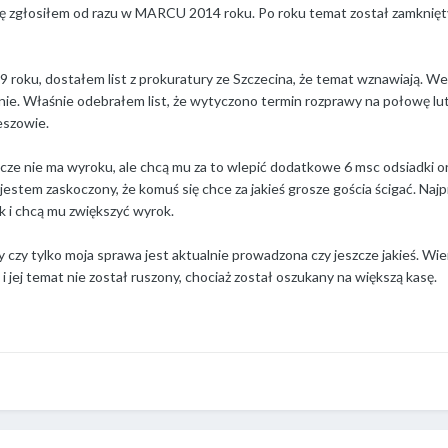
ę zgłosiłem od razu w MARCU 2014 roku. Po roku temat został zamknięty.
9 roku, dostałem list z prokuratury ze Szczecina, że temat wznawiają. W
nie. Właśnie odebrałem list, że wytyczono termin rozprawy na połowę l
eszowie.
cze nie ma wyroku, ale chcą mu za to wlepić dodatkowe 6 msc odsiadki o
 jestem zaskoczony, że komuś się chce za jakieś grosze gościa ścigać. Na
k i chcą mu zwiększyć wyrok.
 czy tylko moja sprawa jest aktualnie prowadzona czy jeszcze jakieś. Wi
 i jej temat nie został ruszony, chociaż został oszukany na większą kasę.