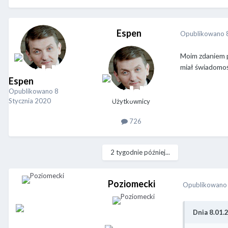
Espen
Opublikowano
Moim zdaniem po
miał świadomość
Espen
Opublikowano
8
Stycznia 2020
Użytkownicy
726
2 tygodnie później...
Poziomecki
Opublikowan
Dnia 8.01.