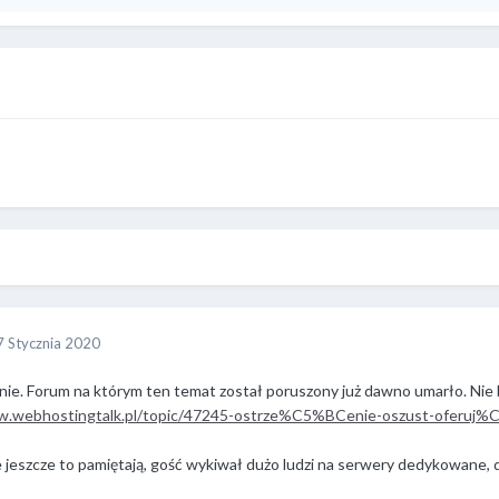
7 Stycznia 2020
ie. Forum na którym ten temat został poruszony już dawno umarło. Nie
w.webhostingtalk.pl/topic/47245-ostrze%C5%BCenie-oszust-oferuj%
 jeszcze to pamiętają, gość wykiwał dużo ludzi na serwery dedykowane, 