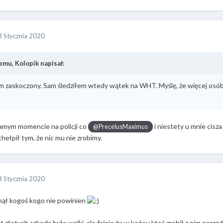
8 Stycznia 2020
emu, Kolopik napisał:
 zaskoczony. Sam śledziłem wtedy wątek na WHT. Myślę, że więcej osób zg
amym momencie na policji co
i niestety u mnie cisz
@PrecelusMaximus
 chełpił tym, że nic mu nie zrobimy.
8 Stycznia 2020
ął kogoś kogo nie powinien
 złotych szkoda było walki, ale fajnie że w końcu ktoś zrobił z nim porząd