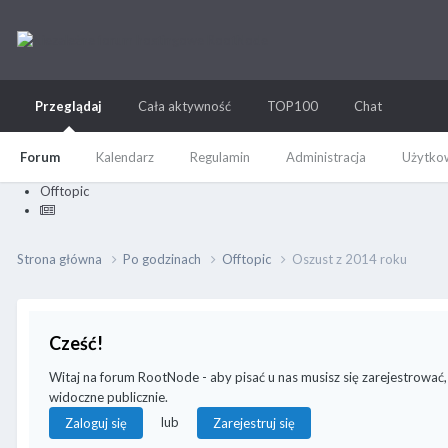
Przeglądaj
Cała aktywność
TOP100
Chat
Forum
Kalendarz
Regulamin
Administracja
Użytkow
Offtopic
Strona główna
Po godzinach
Offtopic
Oszust z 2014 roku
Cześć!
Witaj na forum RootNode - aby pisać u nas musisz się zarejestrować,
widoczne publicznie.
lub
Zaloguj się
Zarejestruj się