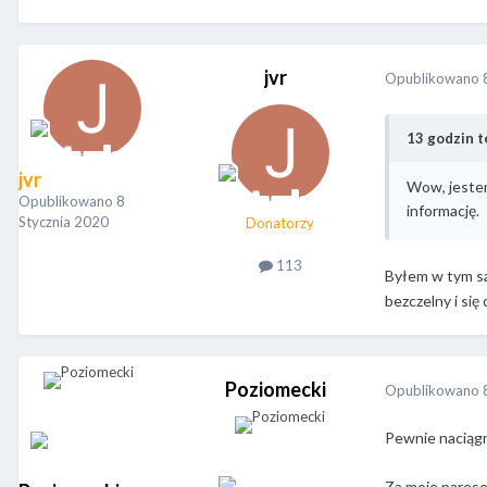
jvr
Opublikowano
13 godzin t
jvr
Wow, jestem
Opublikowano
8
informację.
Stycznia 2020
Donatorzy
113
Byłem w tym s
bezczelny i się
Poziomecki
Opublikowano
Pewnie naciągn
Za moje pareset