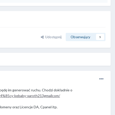
Udostępnij
Obserwujący
5
 będę im generować ruchu. Chodzi dokładnie o
C4%85cy-kebaby-xaroth213gmailcom/
domeny oraz Licencje DA, Cpanel itp.