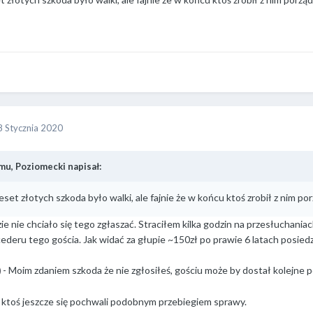
8 Stycznia 2020
mu, Poziomecki napisał:
set złotych szkoda było walki, ale fajnie że w końcu ktoś zrobił z nim po
ie nie chciało się tego zgłaszać. Straciłem kilka godzin na przesłuchania
ederu tego gościa. Jak widać za głupie ~150zł po prawie 6 latach posiedz
- Moim zdaniem szkoda że nie zgłosiłeś, gościu może by dostał kolejne p
ktoś jeszcze się pochwali podobnym przebiegiem sprawy.