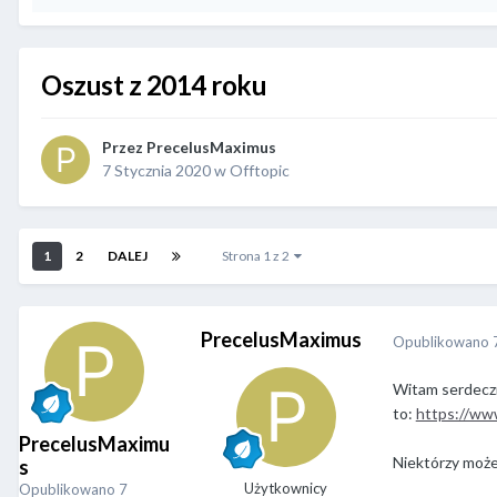
Oszust z 2014 roku
Przez
PrecelusMaximus
7 Stycznia 2020
w
Offtopic
1
2
DALEJ
Strona 1 z 2
PrecelusMaximus
Opublikowano
Witam serdeczn
to:
https://ww
PrecelusMaximu
Niektórzy może
s
Użytkownicy
Opublikowano
7