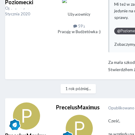
Poziomecki
Mi też w za
Opublikowano
20
jedynie na 
Stycznia 2020
Użytkownicy
sprawy.
591
@Poziome
Pracuję w Budżetówka :)
Zobaczymy 
Za mała szkod
Stwierdziłem ż
1 rok później...
PrecelusMaximus
Opublikowan
Cześć,
ze względu na