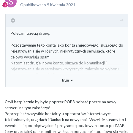
Opublikowano
9 Kwietnia 2021
Polecam trzecią drogę.
Pozostawienie tego konta jako konta śmieciowego, służącego do
rejestrowania się w różnych, niekrytycznych serwisach, które
celowo wysyłają spam.
Natomiast drugie, nowe konto, służące do komunikacji i
rejestrowania się w serwisach krytycznych, zależnie od wyboru
ekosystemu: Microsoft/Google.
true
Nie polecam łączyć kont. W jednym będziesz miał reklamowy
śmietnik, w drugim porządek.
Czyli bezpiecznie by było poprzez POP3 pobrać pocztę na nowy
Do backupu na wszelki wypadek (ale również do ewentualnej
serwer i na tym zakończyć.
migracji, jeśli jednak się zdecydujesz) możesz skorzystać z prostej
Poprzepinać wszystkie kontakty u operatorów internetowych,
windowsowej aplikacji, nie wymaga ona specjalistycznej wiedzy
telefonicznych, urzędach i Bankach na nowy mail. Wszelkie steamy itp i
informatycznej:
ewentualnie podpiąć w jakimś programie pocztowym konto po IMAP,
żeby przez jakiś czas monitorować stan porzucanej stopniowo skrzynki.