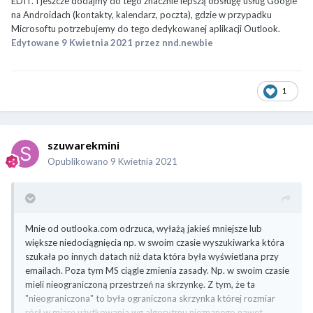
EDIT. I jeszcze dodajmy do tego znacznie lepszą obsługę usług Google
na Androidach (kontakty, kalendarz, poczta), gdzie w przypadku
Microsoftu potrzebujemy do tego dedykowanej aplikacji Outlook.
Edytowane
9 Kwietnia 2021
przez nnd.newbie
1
szuwarekmini
Opublikowano
9 Kwietnia 2021
Mnie od outlooka.com odrzuca, wyłażą jakieś mniejsze lub
większe niedociągnięcia np. w swoim czasie wyszukiwarka która
szukała po innych datach niż data która była wyświetlana przy
emailach. Poza tym MS ciągle zmienia zasady. Np. w swoim czasie
mieli nieograniczoną przestrzeń na skrzynkę. Z tym, że ta
"nieograniczona" to była ograniczona skrzynka której rozmiar
rósł w miarę użytkowania wg algorytmu nieznanego nawet