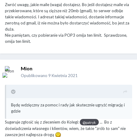
Zwróć uwagę, jakie maile (waga) dostajesz. Bo jeśli dostajesz maile via
przekierowane, które są cięższe niż 20mb (gmail), to serwer odbije
takie wiadomości. I adresat takiej wiadomości, dostanie informacje
zwrotną od gmail, iż nie można było dostarczyć wiadomość, bo jest za
duża.
Nie pamiętam, czy pobieranie via POP3 omija ten limit. Sprawdzone,
omija ten limit.
Mion
Opublikowano
9 Kwietnia 2021
Będę wdzięczny za pomoc i rady jak skutecznie ugryźć migrację i
gdzie
Sugeruje zgłosić się z zleceniem do Kolegi:
... Bo z
@patryk
doświadczenia własnego i klientów, wiem, że takie "zrób to sam" nie
zawsze jest najlepsza drogą