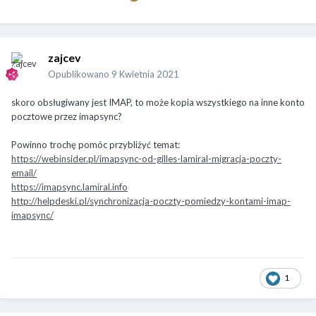
zajcev
Opublikowano
9 Kwietnia 2021
skoro obsługiwany jest IMAP, to może kopia wszystkiego na inne konto
pocztowe przez imapsync?
Powinno trochę pomóc przybliżyć temat:
https://webinsider.pl/imapsync-od-gilles-lamiral-migracja-poczty-
email/
https://imapsync.lamiral.info
http://helpdeski.pl/synchronizacja-poczty-pomiedzy-kontami-imap-
imapsync/
1