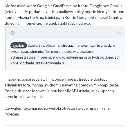
Można mieć Konto Google z Gmail'em albo Konto Google bez Gmail'a
(wtedy należy podać inny adres mailowy, który będzie identyfikatorem
konta). Można także na istniejącym Koncie Google w(y)łączać Gmail w
dowolnym momencie, nie trzeba zakładać nowego.
dzięki za polecenie, chociaż nie wiem czy tu znajdzie
@Mion
swoje uzasadnienie. Nie migruję poczty z poziomu
administratora, mogę operować jedynie na prostych podpięciach
kont, dodanie przekierowania :).
imapsync to narzędzie z linii poleceń i nie potrzebuje dostępu
administratora, można uruchomić nawet na domowym komputerze.
Podaje się dane logowania obu kont IMAP i ustala, w jaki sposób
zsynchronizować maile.
Używałem tego narzędzia wielokrotnie ze świetnymi wynikami.
Polecam.