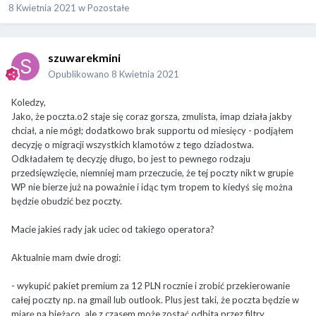
8 Kwietnia 2021
w
Pozostałe
szuwarekmini
Opublikowano
8 Kwietnia 2021
Koledzy,
Jako, że poczta.o2 staje się coraz gorsza, zmulista, imap działa jakby
chciał, a nie mógł; dodatkowo brak supportu od miesięcy - podjąłem
decyzję o migracji wszystkich klamotów z tego dziadostwa.
Odkładałem tę decyzję długo, bo jest to pewnego rodzaju
przedsięwzięcie, niemniej mam przeczucie, że tej poczty nikt w grupie
WP nie bierze już na poważnie i idąc tym tropem to kiedyś się można
będzie obudzić bez poczty.
Macie jakieś rady jak uciec od takiego operatora?
Aktualnie mam dwie drogi:
- wykupić pakiet premium za 12 PLN rocznie i zrobić przekierowanie
całej poczty np. na gmail lub outlook. Plus jest taki, że poczta będzie w
miarę na bieżąco, ale z czasem może zostać odbita przez filtry