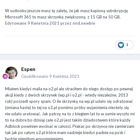
W outlooku jeszcze masz tę zaletę, że jak masz kupioną subskrypcję
Microsoft 365 to masz skrzynkę zwiększoną z 15 GB na 50 GB.
Edytowane
9 Kwietnia 2021
przez nnd.newbie
1
Espen
Opublikowano
9 Kwietnia 2021
Miałem kiedyś maila na o2.pl ale straciłem do niego dostęp po pewnej
akcji kiedy z dwóch skrzynek (wp.pl i o2.pl - wtedy niezależne, 2013
rok) poszedł spory spam. O ile skrzynkę na wp.pl udało się odratować
(zmiana hasła) to tej na o2.pl pomimo próby wyjaśnienia niestety się
nie udało uratować. Jak patrzę na to z biegiem lat to w sumie wyszło mi
to na dobre bo dzisiaj całe o2.pl jest takim dziadostwem które każdy
Adblock powinien wycinać w całości. Płakać po skrzynce nie zamierzam
tak jak po całym o2.pl które mam nadzieje kiedyś padnie na pysk i
będzie niemiłym wspomnieniem,