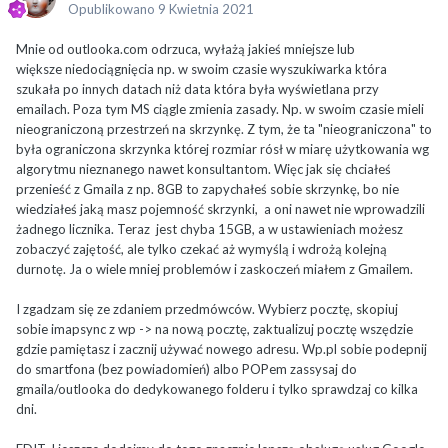
Opublikowano
9 Kwietnia 2021
Mnie od outlooka.com odrzuca, wyłażą jakieś mniejsze lub
większe niedociągnięcia np. w swoim czasie wyszukiwarka która
szukała po innych datach niż data która była wyświetlana przy
emailach. Poza tym MS ciągle zmienia zasady. Np. w swoim czasie mieli
nieograniczoną przestrzeń na skrzynkę. Z tym, że ta "nieograniczona" to
była ograniczona skrzynka której rozmiar rósł w miarę użytkowania wg
algorytmu nieznanego nawet konsultantom. Więc jak się chciałeś
przenieść z Gmaila z np. 8GB to zapychałeś sobie skrzynkę, bo nie
wiedziałeś jaką masz pojemność skrzynki, a oni nawet nie wprowadzili
żadnego licznika. Teraz jest chyba 15GB, a w ustawieniach możesz
zobaczyć zajętość, ale tylko czekać aż wymyślą i wdrożą kolejną
durnotę. Ja o wiele mniej problemów i zaskoczeń miałem z Gmailem.
I zgadzam się ze zdaniem przedmówców. Wybierz pocztę, skopiuj
sobie imapsync z wp -> na nową pocztę, zaktualizuj pocztę wszędzie
gdzie pamiętasz i zacznij używać nowego adresu. Wp.pl sobie podepnij
do smartfona (bez powiadomień) albo POPem zassysaj do
gmaila/outlooka do dedykowanego folderu i tylko sprawdzaj co kilka
dni.