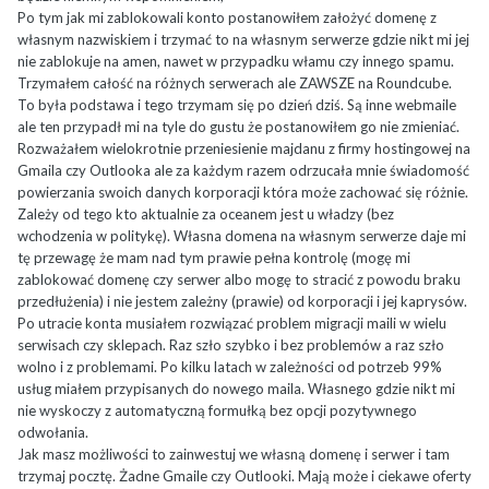
Po tym jak mi zablokowali konto postanowiłem założyć domenę z
własnym nazwiskiem i trzymać to na własnym serwerze gdzie nikt mi jej
nie zablokuje na amen, nawet w przypadku włamu czy innego spamu.
Trzymałem całość na różnych serwerach ale ZAWSZE na Roundcube.
To była podstawa i tego trzymam się po dzień dziś. Są inne webmaile
ale ten przypadł mi na tyle do gustu że postanowiłem go nie zmieniać.
Rozważałem wielokrotnie przeniesienie majdanu z firmy hostingowej na
Gmaila czy Outlooka ale za każdym razem odrzucała mnie świadomość
powierzania swoich danych korporacji która może zachować się różnie.
Zależy od tego kto aktualnie za oceanem jest u władzy (bez
wchodzenia w politykę). Własna domena na własnym serwerze daje mi
tę przewagę że mam nad tym prawie pełna kontrolę (mogę mi
zablokować domenę czy serwer albo mogę to stracić z powodu braku
przedłużenia) i nie jestem zależny (prawie) od korporacji i jej kaprysów.
Po utracie konta musiałem rozwiązać problem migracji maili w wielu
serwisach czy sklepach. Raz szło szybko i bez problemów a raz szło
wolno i z problemami. Po kilku latach w zależności od potrzeb 99%
usług miałem przypisanych do nowego maila. Własnego gdzie nikt mi
nie wyskoczy z automatyczną formułką bez opcji pozytywnego
odwołania.
Jak masz możliwości to zainwestuj we własną domenę i serwer i tam
trzymaj pocztę. Żadne Gmaile czy Outlooki. Mają może i ciekawe oferty