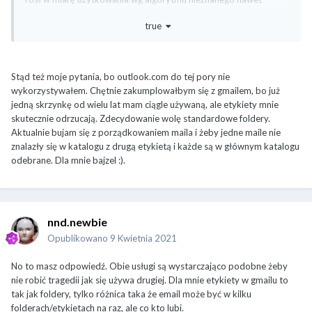
konsultantom. Więc jak się chciałeś przenieść z Gmaila z np. 8GB
true
to zapychałeś sobie skrzynkę, bo nie wiedziałeś jaką masz
pojemność skrzynki, a oni nawet nie wprowadzili żadnego
licznika. Teraz jest chyba 15GB, a w ustawieniach możesz
zobaczyć zajętość, ale tylko czekać aż wymyślą i wdrożą kolejną
Stąd też moje pytania, bo outlook.com do tej pory nie
durnotę. Ja o wiele mniej problemów i zaskoczeń miałem z
wykorzystywałem. Chętnie zakumplowałbym się z gmailem, bo już
Gmailem.
jedną skrzynkę od wielu lat mam ciągle używaną, ale etykiety mnie
skutecznie odrzucają. Zdecydowanie wolę standardowe foldery.
I zgadzam się ze zdaniem przedmówców. Wybierz pocztę,
Aktualnie bujam się z porządkowaniem maila i żeby jedne maile nie
skopiuj sobie imapsync z wp -> na nową pocztę, zaktualizuj
znalazły się w katalogu z drugą etykietą i każde są w głównym katalogu
pocztę wszędzie gdzie pamiętasz i zacznij używać nowego
odebrane. Dla mnie bajzel
:).
adresu. Wp.pl sobie podepnij do smartfona (bez
powiadomień) albo POPem zassysaj do gmaila/outlooka do
dedykowanego folderu i tylko sprawdzaj co kilka dni.
nnd.newbie
EDIT. I jeszcze dodajmy do tego znacznie lepszą obsługę usług
Google na Androidach (kontakty, kalendarz, poczta), gdzie w
Opublikowano
9 Kwietnia 2021
przypadku Microsoftu potrzebujemy do tego dedykowanej
aplikacji Outlook.
No to masz odpowiedź. Obie usługi są wystarczająco podobne żeby
nie robić tragedii jak się używa drugiej. Dla mnie etykiety w gmailu to
tak jak foldery, tylko różnica taka że email może być w kilku
folderach/etykietach na raz, ale co kto lubi.