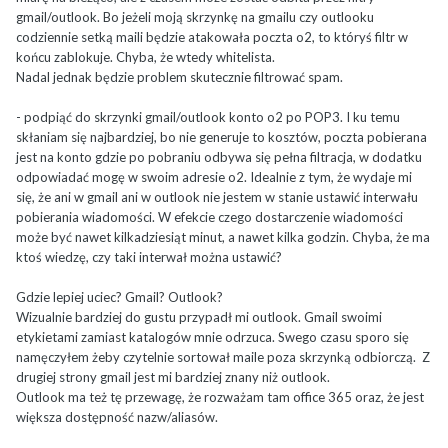
gmail/outlook. Bo jeżeli moją skrzynkę na gmailu czy outlooku
codziennie setką maili będzie atakowała poczta o2, to któryś filtr w
końcu zablokuje. Chyba, że wtedy whitelista.
Nadal jednak będzie problem skutecznie filtrować spam.
- podpiąć do skrzynki gmail/outlook konto o2 po POP3. I ku temu
skłaniam się najbardziej, bo nie generuje to kosztów, poczta pobierana
jest na konto gdzie po pobraniu odbywa się pełna filtracja, w dodatku
odpowiadać mogę w swoim adresie o2. Idealnie z tym, że wydaje mi
się, że ani w gmail ani w outlook nie jestem w stanie ustawić interwału
pobierania wiadomości. W efekcie czego dostarczenie wiadomości
może być nawet kilkadziesiąt minut, a nawet kilka godzin. Chyba, że ma
ktoś wiedzę, czy taki interwał można ustawić?
Gdzie lepiej uciec? Gmail? Outlook?
Wizualnie bardziej do gustu przypadł mi outlook. Gmail swoimi
etykietami zamiast katalogów mnie odrzuca. Swego czasu sporo się
namęczyłem żeby czytelnie sortował maile poza skrzynką odbiorczą. Z
drugiej strony gmail jest mi bardziej znany niż outlook.
Outlook ma też tę przewagę, że rozważam tam office 365 oraz, że jest
większa dostępność nazw/aliasów.