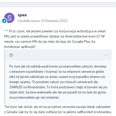
spex
Opublikowano
10 Kwietnia 2021
^^ Przy czym, nie jestem pewien czy korporacja wchodząca w świat
MS, jeśt w stanie prawidłowo działać na Androidzie bez kont G? W
sensie, czy samym MS da się mieć dostęp do Google Play, by
instalować aplikacje?
Po tym jak mi zablokowali konto postanowiłem założyć domenę
z własnym nazwiskiem i trzymać to na własnym serwerze gdzie
nikt mi jej nie zablokuje na amen, nawet w przypadku włamu czy
innego spamu. Trzymałem całość na różnych serwerach ale
ZAWSZE na Roundcube. To była podstawa i tego trzymam się po
dzień dziś. Są inne webmaile ale ten przypadł mi na tyle do gustu
że postanowiłem go nie zmieniać.
Też bym tak chciał, ale mi na przykład strasznie pasuje ideak zakładem
z Gmaila i jak by to się dało odtworzyć w jakimś selfhosted środowisku,