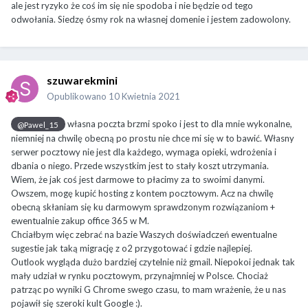
ale jest ryzyko że coś im się nie spodoba i nie będzie od tego
odwołania. Siedzę ósmy rok na własnej domenie i jestem zadowolony.
szuwarekmini
Opublikowano
10 Kwietnia 2021
własna poczta brzmi spoko i jest to dla mnie wykonalne,
@Pawel_15
niemniej na chwilę obecną po prostu nie chce mi się w to bawić. Własny
serwer pocztowy nie jest dla każdego, wymaga opieki, wdrożenia i
dbania o niego. Przede wszystkim jest to stały koszt utrzymania.
Wiem, że jak coś jest darmowe to płacimy za to swoimi danymi.
Owszem, mogę kupić hosting z kontem pocztowym. Acz na chwilę
obecną skłaniam się ku darmowym sprawdzonym rozwiązaniom +
ewentualnie zakup office 365 w M.
Chciałbym więc zebrać na bazie Waszych doświadczeń ewentualne
sugestie jak taką migrację z o2 przygotować i gdzie najlepiej.
Outlook wygląda dużo bardziej czytelnie niż gmail. Niepokoi jednak tak
mały udział w rynku pocztowym, przynajmniej w Polsce. Chociaż
patrząc po wyniki G Chrome swego czasu, to mam wrażenie, że u nas
pojawił się szeroki kult Google
:).