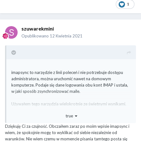
1
szuwarekmini
Opublikowano
12 Kwietnia 2021
imapsync to narzędzie z linii poleceń i nie potrzebuje dostępu
administratora, można uruchomić nawet na domowym
komputerze. Podaje się dane logowania obu kont IMAP i ustala,
w jaki sposób zsynchronizować maile.
Używałem tego narzędzia wielokrotnie ze świetnymi wynikami.
Polecam.
true
Dziękuję Ci za czujność. Obczaiłem zaraz po moim wpisie imapsync i
wiem, że spokojnie mogę to wyklikać od siebie niezależnie od
warunków. Nie wiem czemu w momencie pisania tamtego posta się