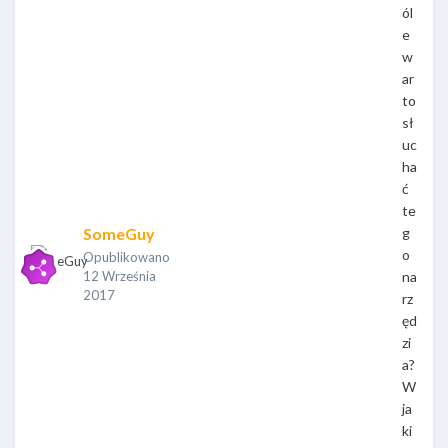
ól
e
w
ar
to
sł
uc
ha
ć
te
SomeGuy
g
o
Opublikowano
12 Września
na
2017
rz
ęd
zi
a?
W
ja
ki