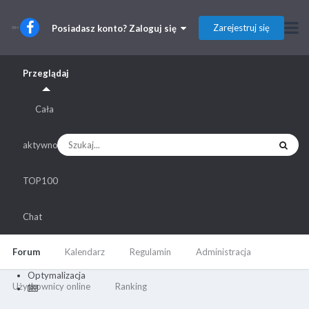
Zarejestruj się
Posiadasz konto? Zaloguj się
Przeglądaj
Cała
aktywność
TOP100
Chat
Forum
Kalendarz
Regulamin
Administracja
Optymalizacja
Użytkownicy online
Ranking