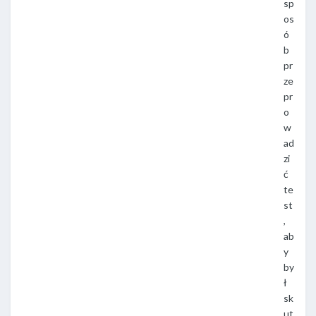
sp
os
ó
b
pr
ze
pr
o
w
ad
zi
ć
te
st
,
ab
y
by
ł
sk
ut