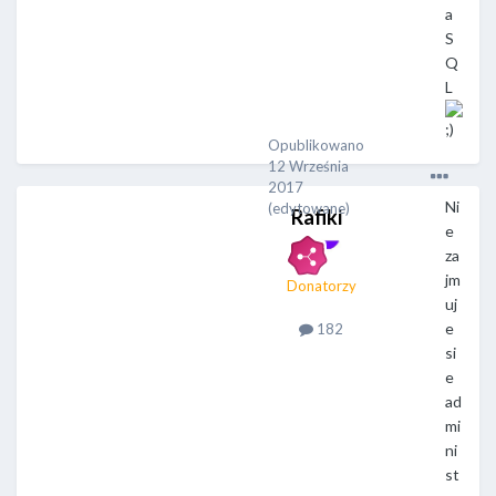
a
S
Q
L
Opublikowano
12 Września
2017
Ni
(edytowane)
Rafiki
e
za
jm
Donatorzy
uj
e
182
si
e
ad
mi
ni
st