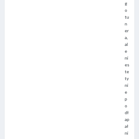
g
o
tu
n
er
a,
al
e
ni
es
te
ty
ni
e
p
o
dł
ap
ał
ni