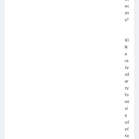
ec
zn
y?
Ki
lk
a
ra
zy
zd
ar
zy
ło
mi
si
ę
uż
yć
te