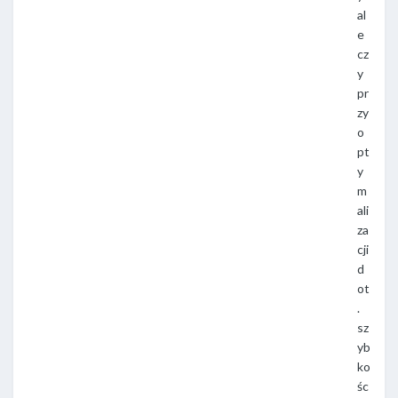
al
e
cz
y
pr
zy
o
pt
y
m
ali
za
cji
d
ot
.
sz
yb
ko
śc