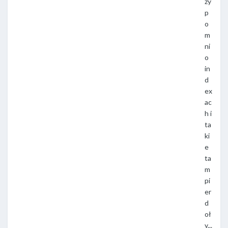
zy
p
o
m
ni
o
in
d
ex
ac
h i
ta
ki
e
ta
m
pi
er
d
oł
y...