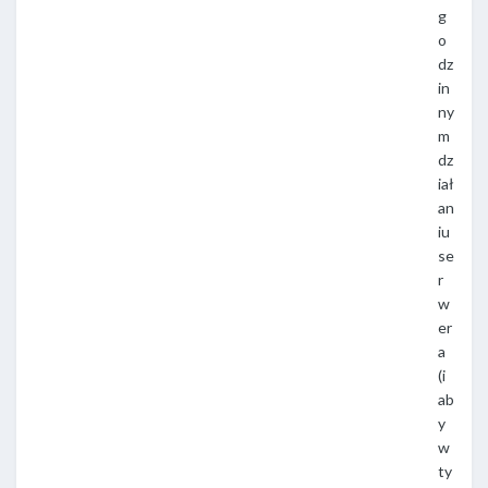
g
o
dz
in
ny
m
dz
iał
an
iu
se
r
w
er
a
(i
ab
y
w
ty