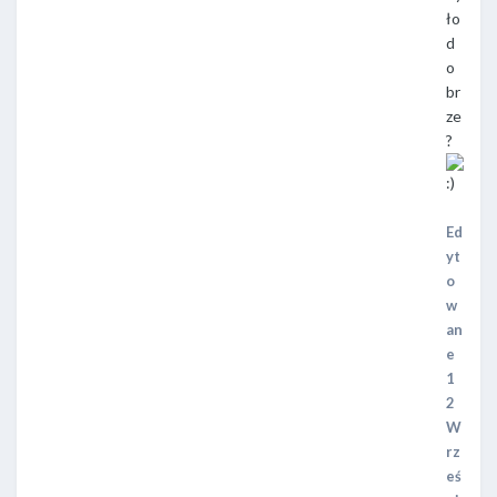
ło
d
o
br
ze
?
Ed
yt
o
w
an
e
1
2
W
rz
eś