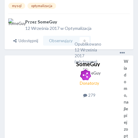
mysql
optymalizacja
Przez
SomeGuy
12 Września 2017
w
Optymalizacja
Udostępnij
Obserwujący
0
Opublikowano
12 Września
2017
W
(edytowane)
SomeGuy
ia
d
o
Donatorzy
m
o,
279
na
jle
pi
ej
zo
pt