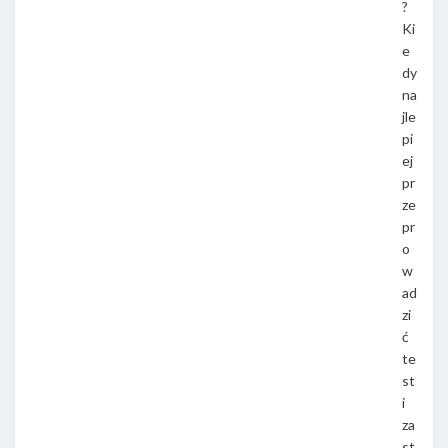
?
Ki
e
dy
na
jle
pi
ej
pr
ze
pr
o
w
ad
zi
ć
te
st
i
za
st