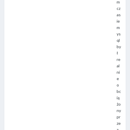
m
cz
as
ie
m
ys
ql
by
ł
re
al
ni
e
o
bc
ią
żo
ny
pr
ze
z