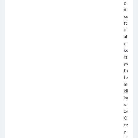
g
o
so
ft
u
al
e
ko
rz
ys
ta
łe
m
kil
ka
ra
zy.
O
cz
y