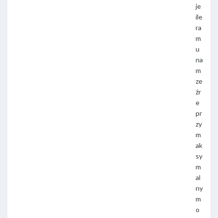
je
ile
ra
m
u
na
m
ze
żr
e
pr
zy
m
ak
sy
m
al
ny
m
o