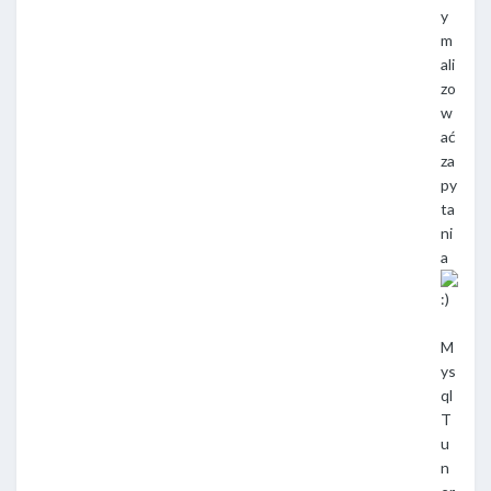
y
m
ali
zo
w
ać
za
py
ta
ni
a
M
ys
ql
T
u
n