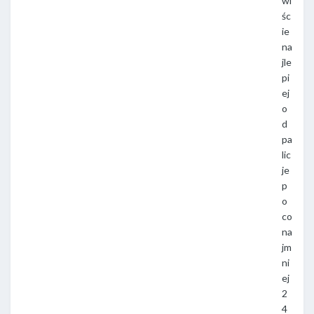
wi
śc
ie
na
jle
pi
ej
o
d
pa
lic
je
p
o
co
na
jm
ni
ej
2
4