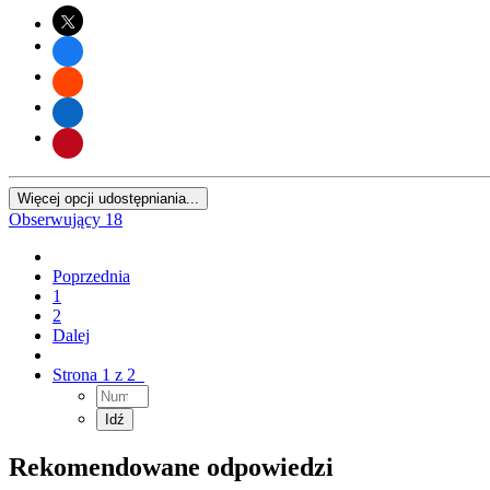
Więcej opcji udostępniania...
Obserwujący
18
Poprzednia
1
2
Dalej
Strona 1 z 2
Rekomendowane odpowiedzi