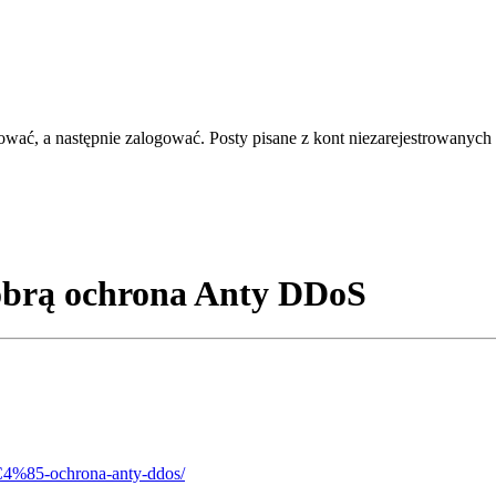
rować, a następnie zalogować. Posty pisane z kont niezarejestrowanych 
obrą ochrona Anty DDoS
%C4%85-ochrona-anty-ddos/