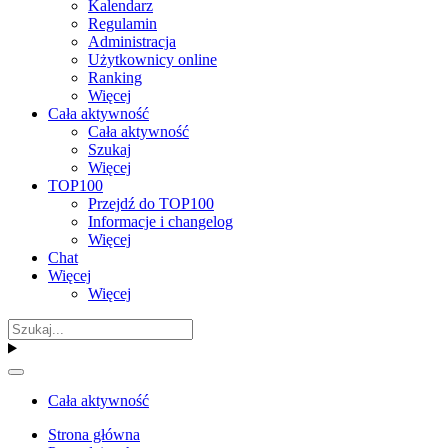
Kalendarz
Regulamin
Administracja
Użytkownicy online
Ranking
Więcej
Cała aktywność
Cała aktywność
Szukaj
Więcej
TOP100
Przejdź do TOP100
Informacje i changelog
Więcej
Chat
Więcej
Więcej
Cała aktywność
Strona główna