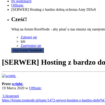
Po godzinach
Offtopic
[SERWER] Hosting z bardzo dobrą ochrona Anty DDoS
Cześć!
Witaj na forum RootNode - aby pisać u nas musisz się zarejest
Zaloguj się
lub
Zarejestruj się
Użyj konta Facebook
[SERWER] Hosting z bardzo d
Przez
wright.
19 Marca 2020
w
Offtopic
Udostępnij
https://forum.rootnode.pl/topic/1472-serwer-hosting-z-bardzo-dobr