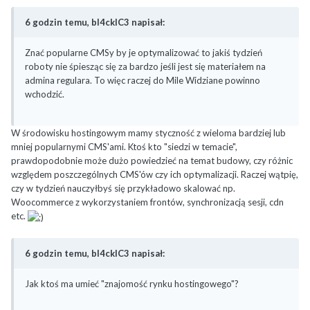
6 godzin temu, bl4ckIC3 napisał:
Znać popularne CMSy by je optymalizować to jakiś tydzień
roboty nie śpiesząc się za bardzo jeśli jest się materiałem na
admina regulara. To więc raczej do Mile Widziane powinno
wchodzić.
W środowisku hostingowym mamy styczność z wieloma bardziej lub
mniej popularnymi CMS'ami. Ktoś kto "siedzi w temacie",
prawdopodobnie może dużo powiedzieć na temat budowy, czy różnic
względem poszczególnych CMS'ów czy ich optymalizacji. Raczej wątpię,
czy w tydzień nauczyłbyś się przykładowo skalować np.
Woocommerce z wykorzystaniem frontów, synchronizacją sesji, cdn
etc.
6 godzin temu, bl4ckIC3 napisał:
Jak ktoś ma umieć "znajomość rynku hostingowego"?