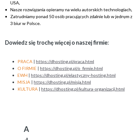
USA,
Nasze rozwiązania opieramy na wielu autorskich technologiach,
Zatrudniamy ponad 50 osób pracujących zdalnie lub w jednym z
3 biur w Polsce.
Dowiedz się trochę więcej o naszej firmie:
PRACA
|
https://dhosting.pl/praca.html
O FIRMIE
|
https://dhosting.pl/o_firmie.html
EWH
|
https://dhosting.pl/elastyczny-hosting.html
MISJA
|
https://dhosting.pl/misja.html
KULTURA
|
https://dhosting.pl/kultura-organizacji.html
A