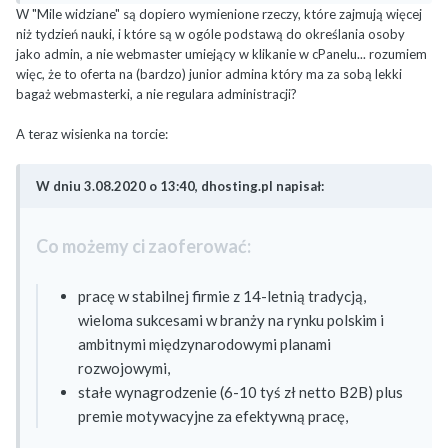
W "Mile widziane" są dopiero wymienione rzeczy, które zajmują więcej
niż tydzień nauki, i które są w ogóle podstawą do określania osoby
jako admin, a nie webmaster umiejący w klikanie w cPanelu... rozumiem
więc, że to oferta na (bardzo) junior admina który ma za sobą lekki
bagaż webmasterki, a nie regulara administracji?
A teraz wisienka na torcie:
W dniu 3.08.2020 o 13:40, dhosting.pl napisał:
Co możemy ci zaoferować:
pracę w stabilnej firmie z 14-letnią tradycją,
wieloma sukcesami w branży na rynku polskim i
ambitnymi międzynarodowymi planami
rozwojowymi,
stałe wynagrodzenie (6-10 tyś zł netto B2B) plus
premie motywacyjne za efektywną pracę,