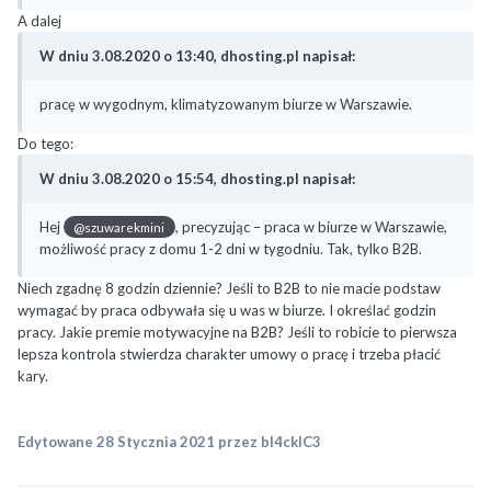
A dalej
W dniu 3.08.2020 o 13:40, dhosting.pl napisał:
pracę w wygodnym, klimatyzowanym biurze w Warszawie.
Do tego:
W dniu 3.08.2020 o 15:54, dhosting.pl napisał:
Hej
, precyzując – praca w biurze w Warszawie,
@szuwarekmini
możliwość pracy z domu 1-2 dni w tygodniu. Tak, tylko B2B.
Niech zgadnę 8 godzin dziennie? Jeśli to B2B to nie macie podstaw
wymagać by praca odbywała się u was w biurze. I określać godzin
pracy. Jakie premie motywacyjne na B2B? Jeśli to robicie to pierwsza
lepsza kontrola stwierdza charakter umowy o pracę i trzeba płacić
kary.
Edytowane
28 Stycznia 2021
przez bl4ckIC3