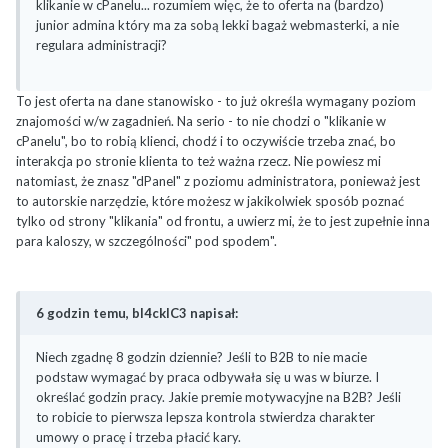
klikanie w cPanelu... rozumiem więc, że to oferta na (bardzo)
junior admina który ma za sobą lekki bagaż webmasterki, a nie
regulara administracji?
To jest oferta na dane stanowisko - to już określa wymagany poziom
znajomości w/w zagadnień. Na serio - to nie chodzi o "klikanie w
cPanelu", bo to robią klienci, chodź i to oczywiście trzeba znać, bo
interakcja po stronie klienta to też ważna rzecz. Nie powiesz mi
natomiast, że znasz "dPanel" z poziomu administratora, ponieważ jest
to autorskie narzędzie, które możesz w jakikolwiek sposób poznać
tylko od strony "klikania" od frontu, a uwierz mi, że to jest zupełnie inna
para kaloszy, w szczególności" pod spodem".
6 godzin temu, bl4ckIC3 napisał:
Niech zgadnę 8 godzin dziennie? Jeśli to B2B to nie macie
podstaw wymagać by praca odbywała się u was w biurze. I
określać godzin pracy. Jakie premie motywacyjne na B2B? Jeśli
to robicie to pierwsza lepsza kontrola stwierdza charakter
umowy o pracę i trzeba płacić kary.