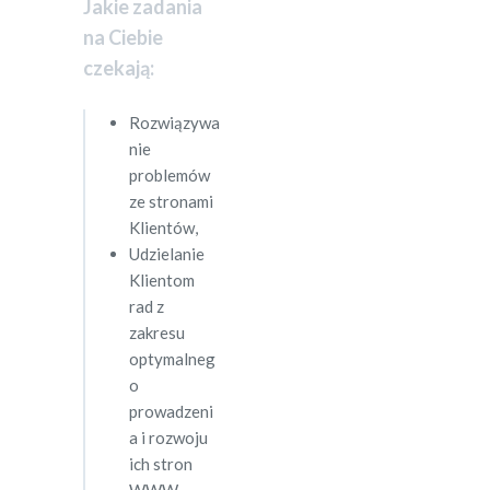
Jakie zadania
na Ciebie
czekają:
Rozwiązywa
nie
problemów
ze stronami
Klientów,
Udzielanie
Klientom
rad z
zakresu
optymalneg
o
prowadzeni
a i rozwoju
ich stron