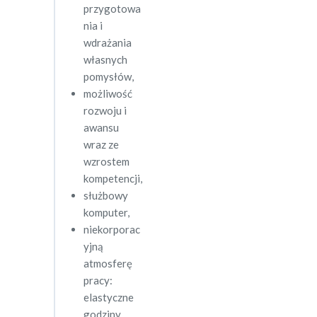
przygotowa
nia i
wdrażania
własnych
pomysłów,
możliwość
rozwoju i
awansu
wraz ze
wzrostem
kompetencji,
służbowy
komputer,
niekorporac
yjną
atmosferę
pracy:
elastyczne
godziny