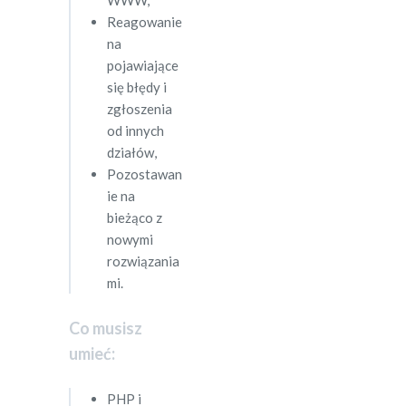
WWW,
Reagowanie
na
pojawiające
się błędy i
zgłoszenia
od innych
działów,
Pozostawan
ie na
bieżąco z
nowymi
rozwiązania
mi.
Co musisz
umieć:
PHP i