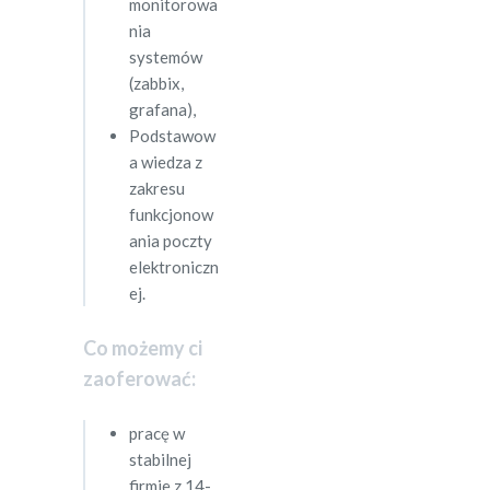
monitorowa
nia
systemów
(zabbix,
grafana),
Podstawow
a wiedza z
zakresu
funkcjonow
ania poczty
elektroniczn
ej.
Co możemy ci
zaoferować:
pracę w
stabilnej
firmie z 14-