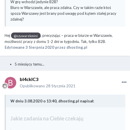
W grę wchodzi jedynie B2B?
Biuro w Warszawie, ale praca zdalna. Czy w takim razie ktoś
spoza Warszawy jest brany pod uwagę pod kątem stałej pracy
zdalnej?
Hej
, precyzując – praca w biurze w Warszawie,
@szuwarekmini
możliwość pracy z domu 1-2 dni w tygodniu. Tak, tylko B2B.
Edytowane
3 Sierpnia 2020
przez dhosting.pl
5 miesięcy temu...
bl4ckIC3
Opublikowano
28 Stycznia 2021
W dniu 3.08.2020 o 13:40, dhosting.pl napisał:
Jakie zadania na Ciebie czekają: