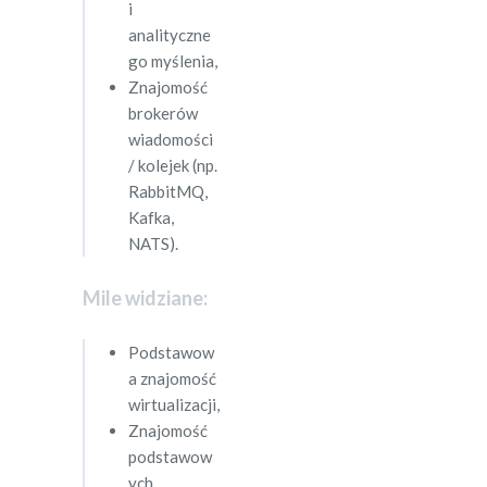
i
analityczne
go myślenia,
Znajomość
brokerów
wiadomości
/ kolejek (np.
RabbitMQ,
Kafka,
NATS).
Mile widziane:
Podstawow
a znajomość
wirtualizacji,
Znajomość
podstawow
ych