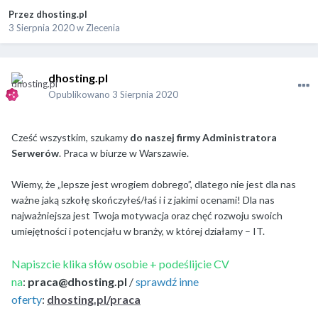
Przez
dhosting.pl
3 Sierpnia 2020
w
Zlecenia
dhosting.pl
Opublikowano
3 Sierpnia 2020
Cześć wszystkim, szukamy
do naszej firmy Administratora
Serwerów
.
Praca w biurze w Warszawie.
Wiemy, że „lepsze jest wrogiem dobrego”, dlatego nie jest dla nas
ważne jaką szkołę skończyłeś/łaś i i z jakimi ocenami! Dla nas
najważniejsza jest Twoja motywacja oraz chęć rozwoju swoich
umiejętności i potencjału w branży, w której działamy – IT.
Napiszcie klika słów osobie + podeślijcie CV
na
:
praca@dhosting.pl
/
sprawdź inne
oferty
:
dhosting.pl/praca