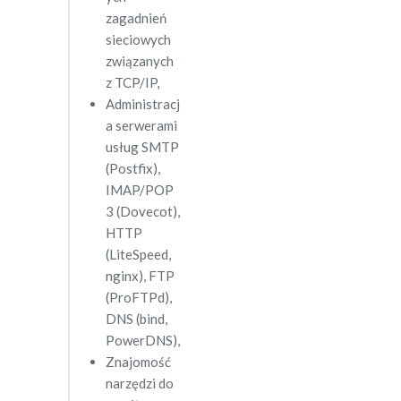
zagadnień
sieciowych
związanych
z TCP/IP,
Administracj
a serwerami
usług SMTP
(Postfix),
IMAP/POP
3 (Dovecot),
HTTP
(LiteSpeed,
nginx), FTP
(ProFTPd),
DNS (bind,
PowerDNS),
Znajomość
narzędzi do