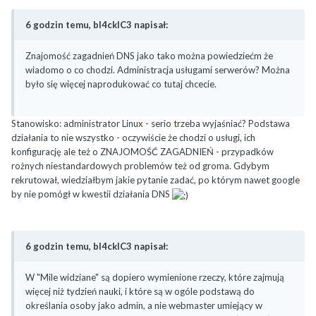
6 godzin temu, bl4ckIC3 napisał:
Znajomość zagadnień DNS jako tako można powiedziećm że
wiadomo o co chodzi. Administracja usługami serwerów? Można
było się więcej naprodukować co tutaj chcecie.
Stanowisko: administrator Linux - serio trzeba wyjaśniać? Podstawa
działania to nie wszystko - oczywiście że chodzi o usługi, ich
konfigurację ale też o ZNAJOMOŚĆ ZAGADNIEŃ - przypadków
rożnych niestandardowych problemów też od groma. Gdybym
rekrutował, wiedziałbym jakie pytanie zadać, po którym nawet google
by nie pomógł w kwestii działania DNS
6 godzin temu, bl4ckIC3 napisał:
W "Mile widziane" są dopiero wymienione rzeczy, które zajmują
więcej niż tydzień nauki, i które są w ogóle podstawą do
określania osoby jako admin, a nie webmaster umiejący w