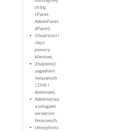
hostingowy
ch (np.
cPanel,
AdminPanel,
dPanel),
Otwartości i
chęci
pomocy
klientom,
Znajomość
zagadnień
związanych
z DNS i
domenami,
Administracj
a usługami
serwerów
linuxowych,
Umiejętnośc