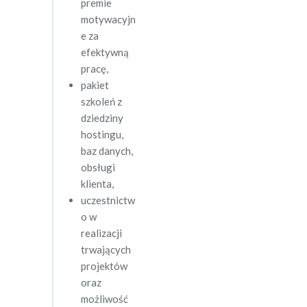
premie
motywacyjn
e za
efektywną
pracę,
pakiet
szkoleń z
dziedziny
hostingu,
baz danych,
obsługi
klienta,
uczestnictw
o w
realizacji
trwających
projektów
oraz
możliwość