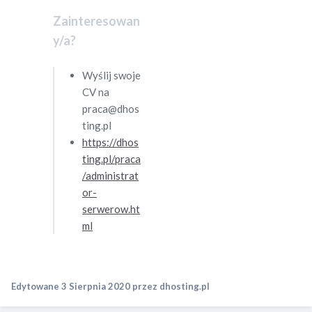
Zainteresowan
y/a?
Wyślij swoje
CV na
praca@dhos
ting.pl
https://dhos
ting.pl/praca
/administrat
or-
serwerow.ht
ml
Edytowane
3 Sierpnia 2020
przez dhosting.pl