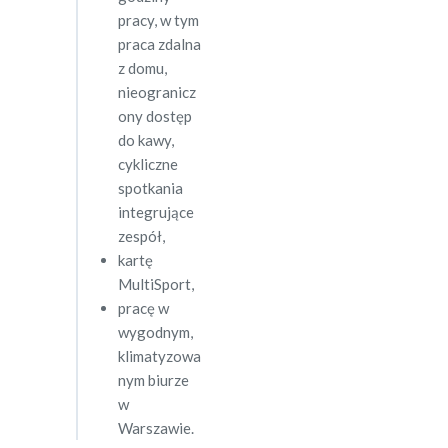
pracy, w tym
praca zdalna
z domu,
nieogranicz
ony dostęp
do kawy,
cykliczne
spotkania
integrujące
zespół,
kartę
MultiSport,
pracę w
wygodnym,
klimatyzowa
nym biurze
w
Warszawie.