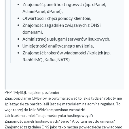
Znajomość paneli hostingowych (np. cPanel,
AdminPanel, dPanel),
Otwartości i chęci pomocy klientom,
Znajomość zagadnień związanych z DNS i
domenami,
Administracja usługami serwerów linuxowych,
Umiejętności analitycznego myślenia,
Znajomość brokerów wiadomości / kolejek (np.
RabbitMQ, Kafka, NATS).
PHP i MySQL na jakim poziomie?
Znać popularne CMSy by je optymalizować to jakiś tydzień roboty nie
śpiesząc się za bardzo jeśli jest się materiałem na admina regulara. To
więc raczej do Mile Widziane powinno wchodzić.
Jak ktoś ma umieć "znajomość rynku hostingowego"?
Znajomośc paneli hostingowych? Serio? A co tam jest do umienia?
Znajomość zagadnień DNS jako tako można powiedziećm że wiadomo