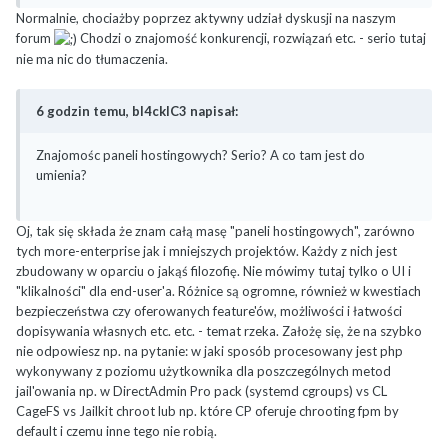
Normalnie, chociażby poprzez aktywny udział dyskusji na naszym
forum
Chodzi o znajomość konkurencji, rozwiązań etc. - serio tutaj
nie ma nic do tłumaczenia.
6 godzin temu, bl4ckIC3 napisał:
Znajomośc paneli hostingowych? Serio? A co tam jest do
umienia?
Oj, tak się składa że znam całą masę "paneli hostingowych", zarówno
tych more-enterprise jak i mniejszych projektów. Każdy z nich jest
zbudowany w oparciu o jakąś filozofię. Nie mówimy tutaj tylko o UI i
"klikalności" dla end-user'a. Różnice są ogromne, również w kwestiach
bezpieczeństwa czy oferowanych feature'ów, możliwości i łatwości
dopisywania własnych etc. etc. - temat rzeka. Założę się, że na szybko
nie odpowiesz np. na pytanie: w jaki sposób procesowany jest php
wykonywany z poziomu użytkownika dla poszczególnych metod
jail'owania np. w DirectAdmin Pro pack (systemd cgroups) vs CL
CageFS vs Jailkit chroot lub np. które CP oferuje chrooting fpm by
default i czemu inne tego nie robią.