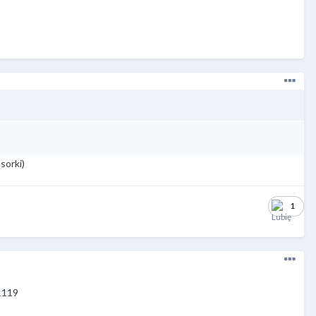
sorki)
1
=1119