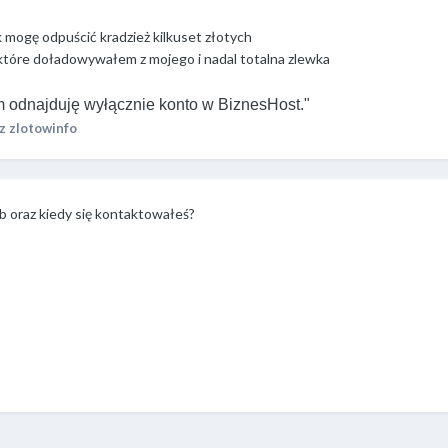
ak mogę odpuścić kradzież kilkuset złotych
 które doładowywałem z mojego i nadal totalna zlewka
 odnajduję wyłącznie konto w BiznesHost."
z zlotowinfo
sób oraz kiedy się kontaktowałeś?