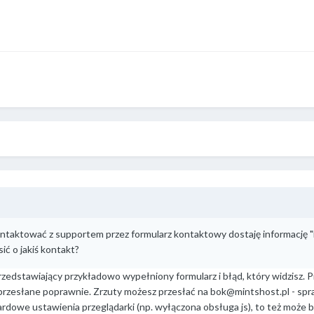
ontaktować z supportem przez formularz kontaktowy dostaję informację "
ić o jakiś kontakt?
przedstawiający przykładowo wypełniony formularz i błąd, który widzisz
 przesłane poprawnie. Zrzuty możesz przesłać na
bok@mintshost.pl
- spr
dardowe ustawienia przeglądarki (np. wyłączona obsługa js), to też może 