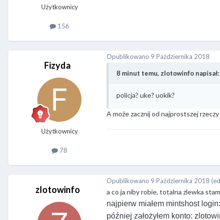
Użytkownicy
156
Opublikowano
9 Października 2018
Fizyda
8 minut temu, zlotowinfo napisał:
policja? uke? uokik?
A może zacznij od najprostszej rzecz
Użytkownicy
78
Opublikowano
9 Października 2018
(e
zlotowinfo
a co ja niby robie, totalna zlewka sta
najpierw miałem mintshost login
później założyłem konto: zlotowi