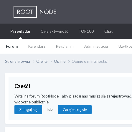
Przeglądaj
Cała aktywność
TOP100
Chat
Forum
Kalendarz
Regulamin
Administracja
Użytkow
Strona główna
Oferty
Opinie
Opinie o mintshost.pl
Cześć!
Witaj na forum RootNode - aby pisać u nas musisz się zarejestrować,
widoczne publicznie.
lub
Zaloguj się
Zarejestruj się