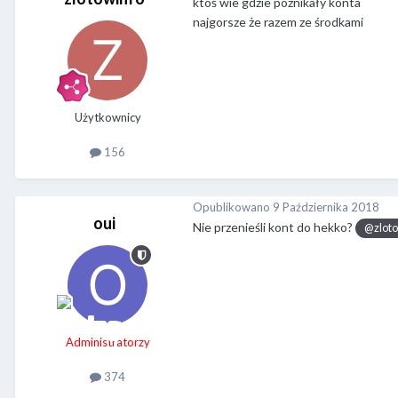
ktoś wie gdzie poznikały konta
najgorsze że razem ze środkami
Użytkownicy
156
Opublikowano
9 Października 2018
oui
Nie przenieśli kont do hekko?
@zloto
Administratorzy
374