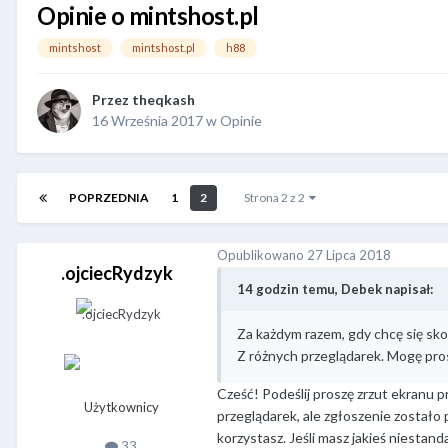
Opinie o mintshost.pl
mintshost
mintshost.pl
h88
Przez
theqkash
16 Września 2017
w
Opinie
POPRZEDNIA
1
2
Strona 2 z 2
Opublikowano
27 Lipca 2018
.ojciecRydzyk
14 godzin temu, Debek napisał:
Za każdym razem, gdy chcę się sk
Z różnych przeglądarek. Mogę pros
Cześć! Podeślij proszę zrzut ekranu 
Użytkownicy
przeglądarek, ale zgłoszenie zostało
korzystasz. Jeśli masz jakieś niestan
33