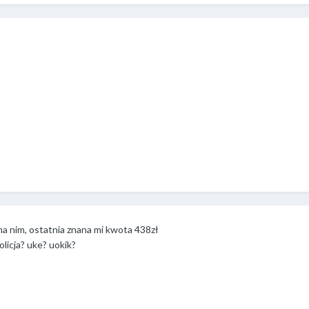
na nim, ostatnia znana mi kwota 438zł
licja? uke? uokik?