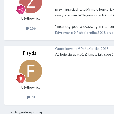
przy migracjach zgubili moje konto, j
wysyłałem im też loginy innych kont
Użytkownicy
"niestety pod wskazanym mailem
156
Edytowane
9 Października 2018
prze
Opublikowano
9 Października 2018
Fizyda
Aż boję się spytać. Z kim, w jaki spo
Użytkownicy
78
4 tygodnie później...