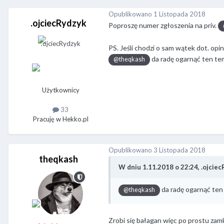
Opublikowano
1 Listopada 2018
.ojciecRydzyk
Poproszę numer zgłoszenia na priv.
PS. Jeśli chodzi o sam wątek dot. op
da radę ogarnąć ten te
@theqkash
Użytkownicy
33
Pracuję w Hekko.pl
Opublikowano
3 Listopada 2018
theqkash
W dniu 1.11.2018 o 22:24, .ojciec
da radę ogarnąć ten
@theqkash
Zrobi się bałagan więc po prostu zam