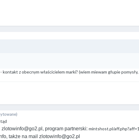
y - kontakt z obecnym właścicielem marki? (wiem miewam głupie pomysły, 
dytowane)
mtąd
:
zlotowinfo@go2.pl
, program partnerski:
mintshost.pl/aff.php?aff
nfo, także na mail
zlotowinfo@go2.pl