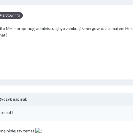
@zlotowinfo
inii o MH - proponuję administracji go zamknąć/zmergować z tematem Hekk
mat?
Rydzyk napisał:
 temat?
knę niniejszy temat