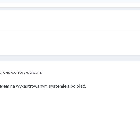
ure-is-centos-stream/
sterem na wykastrowanym systemie albo płać.