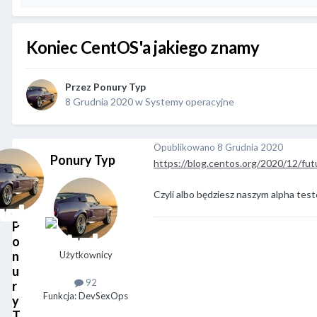
Koniec CentOS'a jakiego znamy
Przez
Ponury Typ
8 Grudnia 2020
w
Systemy operacyjne
Opublikowano
8 Grudnia 2020
Ponury Typ
https://blog.centos.org/2020/12/fut
Czyli albo będziesz naszym alpha te
P
o
n
Użytkownicy
u
92
r
Funkcja: DevSexOps
y
T