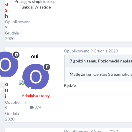
Pracuję w simpleideas.pl
a
Funkcja: Właściciel
s
h
Opublikowano
9
Grudnia
2020
Opublikowano
9 Grudnia 2020
oui
7 godzin temu, Poziomecki napisa
Myślę że ten Centos Stream jako al
o
Będzie
u
i
Administratorzy
Opublikowano
374
9
Grudnia
2020
Opublikowano
9 Grudnia 2020