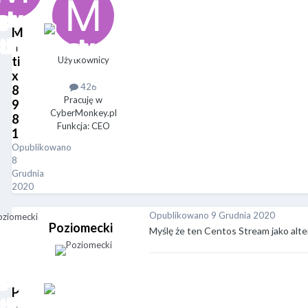
M
a
ti
Użytkownicy
x
426
8
Pracuję w
9
CyberMonkey.pl
8
Funkcja: CEO
1
Opublikowano
8
Grudnia
2020
Opublikowano
9 Grudnia 2020
Poziomecki
Myślę że ten Centos Stream jako alter
P
o