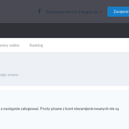
Zarejestr
Posiadasz konto? Zaloguj się
nicy online
Ranking
kiego znamy
 a następnie zalogować. Posty pisane z kont niezarejestrowanych nie są