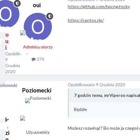
oui
https://github.com/hpcng/rocky
https://centos.rip/
o
u
i
Administratorzy
Opublikowano
374
9
Grudnia
2020
Opublikowano
9 Grudnia 2020
Poziomecki
7 godzin temu, mrViperoo napisał
Będzie
P
o
Możesz rozwinąć? Bo może ja czegoś n
zi
Użytkownicy
o