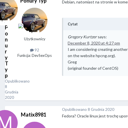
Ponury Typ
Debian, natomiast na stronie w kome
Cytat
P
o
Gregory Kurtzer
says:
n
Użytkownicy
December 8, 2020 at 4:27 pm
u
I am considering creating another 
92
r
Funkcja: DevSexOps
on the website hpcng.org).
y
Greg
T
(original founder of CentOS)
y
p
Opublikowano
8
Grudnia
2020
Opublikowano
8 Grudnia 2020
Matix8981
Fedora? Oracle linux jest trochę upo