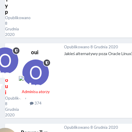
y
p
Opublikowano
8
Grudnia
2020
Opublikowano
8 Grudnia 2020
oui
Jakieś alternatywy poza Oracle Linux
o
u
i
Administratorzy
Opublikowano
374
8
Grudnia
2020
Opublikowano
8 Grudnia 2020