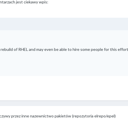
ntarzach jest ciekawy wpis:
rebuild of RHEL and may even be able to hire some people for this effort. 
rczywy przez inne nazewnictwo pakietów (repozytoria elrepo/epel)