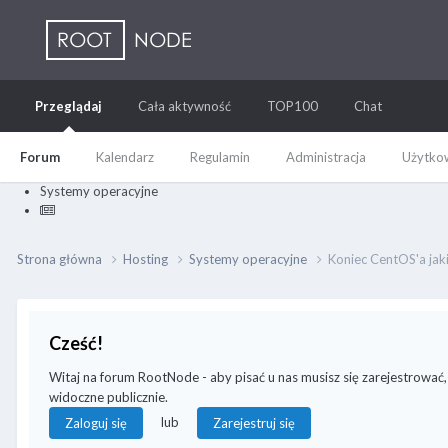
Przeglądaj
Cała aktywność
TOP100
Chat
Forum
Kalendarz
Regulamin
Administracja
Użytkow
Systemy operacyjne
Strona główna
Hosting
Systemy operacyjne
Koniec CentOS'a ja
Cześć!
Witaj na forum RootNode - aby pisać u nas musisz się zarejestrować,
widoczne publicznie.
lub
Zaloguj się
Zarejestruj się