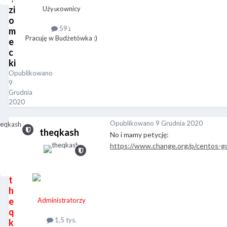
zi
Użytkownicy
o
591
m
Pracuję w Budżetówka :)
e
c
ki
Opublikowano
9
Grudnia
2020
Opublikowano
9 Grudnia 2020
theqkash
No i mamy petycję:
https://www.change.org/p/centos-go
t
h
e
Administratorzy
q
1,5 tys.
k