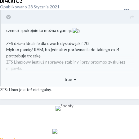
bl4ckIC3
Opublikowano
28 Stycznia 2021
czemu? spokojnie to można ogarnąć
ZFS działa idealnie dla dwóch dysków jak i 20.
Myk to pamięć RAM, bo jednak w porównaniu do takiego ext4
potrzebuje troszkę.
ZFS Linuxowy jest już naprawdę stabilny i przy proxmox zyskujesz
migawki.
Kompresja/deduplikacja przy VM to może i odpada ale chociaż dba o
true
dane
ZFS+Linux jest też nielegalny.