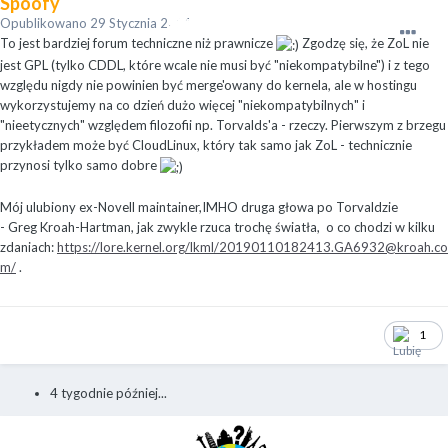
Spoofy
Opublikowano
29 Stycznia 2021
To jest bardziej forum techniczne niż prawnicze
Zgodzę się, że ZoL nie
jest GPL (tylko CDDL, które wcale nie musi być "niekompatybilne") i z tego
względu nigdy nie powinien być merge'owany do kernela, ale w hostingu
wykorzystujemy na co dzień dużo więcej "niekompatybilnych" i
"nieetycznych" względem filozofii np. Torvalds'a - rzeczy. Pierwszym z brzegu
przykładem może być CloudLinux, który tak samo jak ZoL - technicznie
przynosi tylko samo dobre
Mój ulubiony ex-Novell maintainer,IMHO druga głowa po Torvaldzie
- Greg Kroah-Hartman, jak zwykle rzuca trochę światła, o co chodzi w kilku
zdaniach:
https://lore.kernel.org/lkml/
20190110182413.GA6932@kroah.co
m
/
.
1
4 tygodnie później...