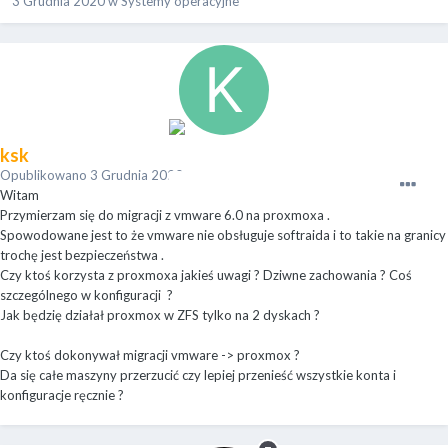
3 Grudnia 2020
w
Systemy operacyjne
ksk
Opublikowano
3 Grudnia 2020
Witam
Przymierzam się do migracji z vmware 6.0 na proxmoxa .
Spowodowane jest to że vmware nie obsługuje softraida i to takie na granicy
trochę jest bezpieczeństwa .
Czy ktoś korzysta z proxmoxa jakieś uwagi ? Dziwne zachowania ? Coś
szczególnego w konfiguracji ?
Jak będzię działał proxmox w ZFS tylko na 2 dyskach ?
Czy ktoś dokonywał migracji vmware -> proxmox ?
Da się całe maszyny przerzucić czy lepiej przenieść wszystkie konta i
konfiguracje ręcznie ?