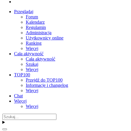
Przeglądaj
Forum
Kalendarz
Regulamin
Administracja
Użytkownicy online
Ranking
Więcej
Cała aktywność
Cała aktywność
Szukaj
Więcej
TOP100
Przejdź do TOP100
Informacje i changelog
Więcej
Chat
Więcej
Więcej