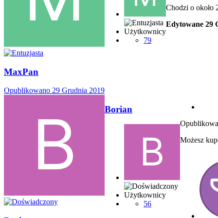
Chodzi o około 
Edytowane
29 
Użytkownicy
79
MaxPan
Opublikowano
29 Grudnia 2019
Borian
Opublikow
Możesz kupo
Użytkownicy
56