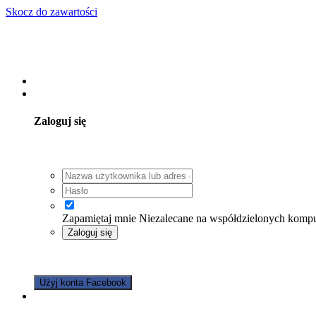
Skocz do zawartości
Posiadasz konto? Zaloguj się
Zaloguj się
Zapamiętaj mnie
Niezalecane na współdzielonych komp
Zaloguj się
Nie pamiętasz hasła?
Użyj konta Facebook
Zarejestruj się