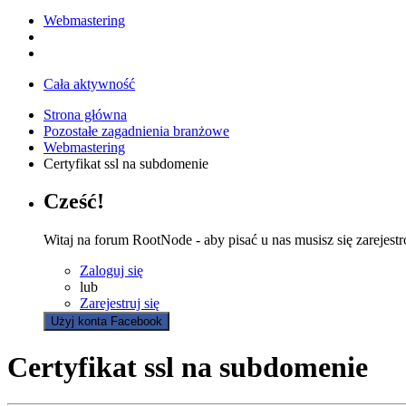
Webmastering
Cała aktywność
Strona główna
Pozostałe zagadnienia branżowe
Webmastering
Certyfikat ssl na subdomenie
Cześć!
Witaj na forum RootNode - aby pisać u nas musisz się zarejest
Zaloguj się
lub
Zarejestruj się
Użyj konta Facebook
Certyfikat ssl na subdomenie