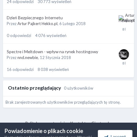
24
odpowiedzi
30 773
wyświetleń
Dzień Bezpiecznego Internetu
Przez
Artur Pajkert Hekko.pl
,
6 Lutego 2018
0
odpowiedzi
4 076
wyświetleń
Spectre i Meltdown - wpływ na rynek hostingowy
Przez
nnd.newbie
,
12 Stycznia 2018
16
odpowiedzi
8 038
wyświetleń
Ostatnio przeglądający
0 użytkowników
Brak zarejestrowanych użytkowników przeglądających tę stronę.
Polityka prywatności
Kontakt
Ciasteczka
Powiadomienie o plikach cookie
ⓒ 2017-2026 RootNode Team
Powered by Invision Community
I accept