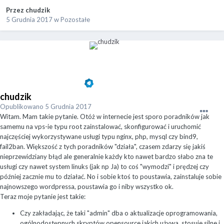
Przez
chudzik
5 Grudnia 2017
w
Pozostałe
chudzik
Opublikowano
5 Grudnia 2017
Witam. Mam takie pytanie. Otóż w internecie jest sporo poradników jak
samemu na vps-ie typu root zainstalować, skonfigurować i uruchomić
najczęściej wykorzystywane usługi typu nginx, php, mysql czy bind9,
fail2ban. Większość z tych poradników "działa", czasem zdarzy się jakiś
nieprzewidziany błąd ale generalnie każdy kto nawet bardzo słabo zna te
usługi czy nawet system linuks (jak np Ja) to coś "wymodzi" i prędzej czy
później zacznie mu to działać. No i sobie ktoś to poustawia, zainstaluje sobie
najnowszego wordpressa, poustawia go i niby wszystko ok.
Teraz moje pytanie jest takie:
Czy zakładając, że taki "admin" dba o aktualizacje oprogramowania,
ogólnodostępnych skryptów opensource jakich używa, stosuje silne i