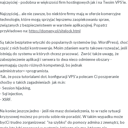
najczęściej - podobna w większości firm hostingowych jak i na Twoim VPS'ie.
Najczęściej... ale nie zawsze, bo niektóre firmy mają w ofercie komercyjne
technologie, które mogą sprzyjać lepszemu zaopiekowaniu spraw,
związanych z bezpieczeństwem w warstwie aplikacyjnej. Popatrz
przykładowo na:
https://domeny.pl/sitelock.html
Są także bezpłatne wtyczki do popularnych systemów (np. WordPress), choć
część z nich budzi kontrowersje. Moim zdaniem warto takowe rozważać, jeśli
istnieją do systemu w których chcesz pracować. Zwróć także uwagę, że
zabezpieczenie aplikacji i serwera to dwa nieco odmienne obszary -
wymagają często różnych kompetencji, bo jednak
administrator<>programista.
Tak, że poza tutorialami dot. konfiguracji VPS'a polecam Ci poszperanie
choćby o takich zagadnieniach jak m.in:
- Session hijacking,
- Sql injection,
- XSRF.
Na koniec jeszcze jedno - jeśli nie masz doświadczenia, to w razie sytuacji
kryzysowej możesz po prostu sobie nie poradzić. W takim wypadku może
byćCi trudno zorganizować "na szybko" do pomocy admina z zewnątrz, bo