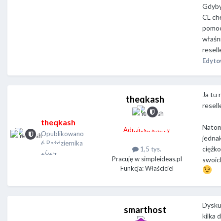
Gdyby 
CL ch
pomoc
właśn
resell
Edyt
Ja tu
theqkash
resell
theqkash
Natom
Administratorzy
Opublikowano
jednak
6 Października
ciężk
1,5 tys.
2024
Pracuję w simpleideas.pl
swoich
Funkcja: Właściciel
Dyskus
smarthost
kilka