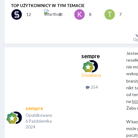
TOP UŻYTKOWNICY W TYM TEMACIE
12
8
8
7
Op
Jestem
sempre
resell
nie mó
wykop
Donatorzy
branży
354
nikt t
od ter
na
htt
sempre
Żeby 
Opublikowano
6 Października
W kazd
2024
może p
poczt