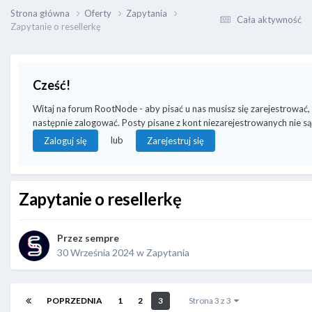
Strona główna
Oferty
Zapytania
Cała aktywność
Zapytanie o resellerkę
Cześć!
Witaj na forum RootNode - aby pisać u nas musisz się zarejestrować,
następnie zalogować. Posty pisane z kont niezarejestrowanych nie są
lub
Zaloguj się
Zarejestruj się
Zapytanie o resellerkę
Przez
sempre
30 Września 2024
w
Zapytania
POPRZEDNIA
1
2
3
Strona 3 z 3