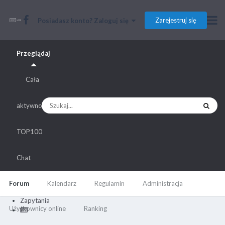
Zarejestruj się
Posiadasz konto? Zaloguj się
Przeglądaj
Cała
aktywność
TOP100
Chat
Forum
Kalendarz
Regulamin
Administracja
Zapytania
Użytkownicy online
Ranking