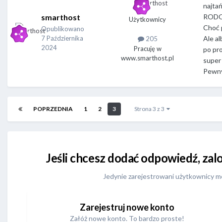
najtań
smarthost
RODO,
Użytkownicy
Choć p
Opublikowano
7 Października
Ale a
205
2024
Pracuję w
po pro
www.smarthost.pl
super 
Pewny
POPRZEDNIA
1
2
3
Strona 3 z 3
Jeśli chcesz dodać odpowiedź, zalo
Jedynie zarejestrowani użytkownicy m
Zarejestruj nowe konto
Załóż nowe konto. To bardzo proste!