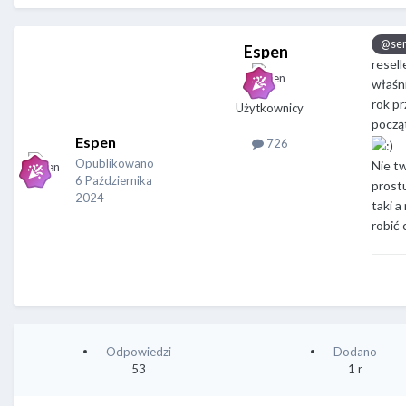
@se
Espen
resel
właśni
rok pr
Użytkownicy
począ
Espen
726
Opublikowano
Nie tw
6 Października
prost
2024
taki a
robić 
Odpowiedzi
Dodano
53
1 r