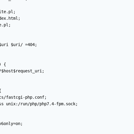
 { 

$host$request_uri;

6only=on;
