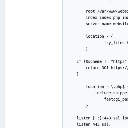
	root /var/www/website.pl;

	index index.php index.html;

	server_name website.pl;

	location / {

		try_files $uri $uri/ =404;

	}

    if ($scheme != "https")
        return 301 https://
    }		

	location ~ \.php$ {

	    include snippets/fastcgi-php.conf;

		fastcgi_pass unix:/run/php/php7.4-fpm.sock;

	}

    listen [::]:443 ssl ipv
    listen 443 ssl;
