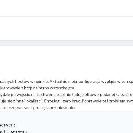
tualnych hostów w nginxie. Aktualnie moja konfiguracja wygląda w ten s
zekierowanie z http na https wszystko gra.
gdzie po wejściu na test.wensite.pl nie ładuje plików z podanej ścieżki 
e się z innej lokalizacji. Error.log - zero brak. Poprawnie też zrobiłem sy
ie to przepraszam i proszę o przeniesienie.