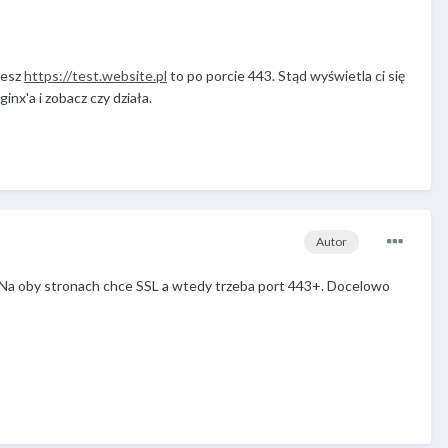
zesz
https://test.website.pl
to po porcie 443. Stąd wyświetla ci się
inx'a i zobacz czy działa.
Autor
. Na oby stronach chce SSL a wtedy trzeba port 443+. Docelowo