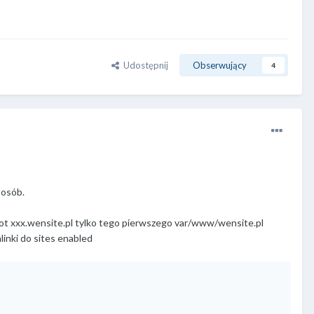
Udostępnij
Obserwujący
4
posób.
root xxx.wensite.pl tylko tego pierwszego var/www/wensite.pl
mlinki do sites enabled