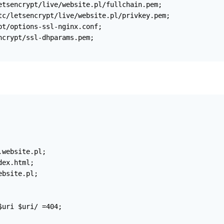
etsencrypt/live/website.pl/fullchain.pem; 

tc/letsencrypt/live/website.pl/privkey.pem; 

t/options-ssl-nginx.conf; 

crypt/ssl-dhparams.pem; 
