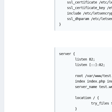
    ssl_certificate /etc/l
    ssl_certificate_key /e
    include /etc/letsencryp
    ssl_dhparam /etc/letsen
}
server {

	listen 82;

	listen [::]:82;

	root /var/www/test.website.pl;

	index index.php index.html;

	server_name test.website.pl;

	location / {

		try_files $uri $uri/ =404;

	}
