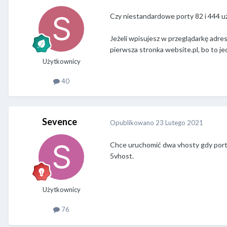
Czy niestandardowe porty 82 i 444 u
Jeżeli wpisujesz w przeglądarkę adre
pierwsza stronka website.pl, bo to jed
Użytkownicy
40
Sevence
Opublikowano
23 Lutego 2021
Chce uruchomić dwa vhosty gdy porty 
5vhost.
Użytkownicy
76