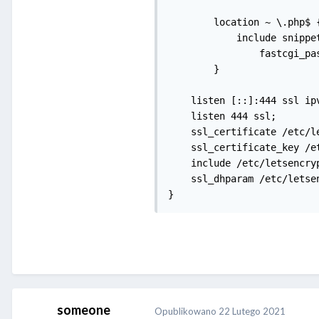
	location ~ \.php$ {

	    include snippets/fastcgi-php.conf;

		fastcgi_pass unix:/run/php/php7.4-fpm.sock;

	}

    listen [::]:444 ssl ipv
    listen 444 ssl;

    ssl_certificate /etc/l
    ssl_certificate_key /e
    include /etc/letsencryp
    ssl_dhparam /etc/letsen
}
someone
Opublikowano
22 Lutego 2021