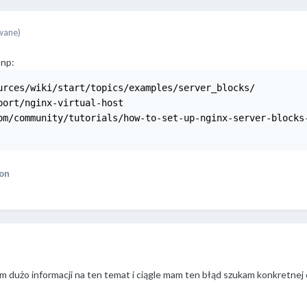
wane)
 np:
urces/wiki/start/topics/examples/server_blocks/

ort/nginx-virtual-host

om/community/tutorials/how-to-set-up-nginx-server-blocks-
on
 dużo informacji na ten temat i ciągle mam ten błąd szukam konkretnej 