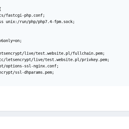
6only=on;

etsencrypt/live/test.website.pl/fullchain.pem; 

tc/letsencrypt/live/test.website.pl/privkey.pem; 

t/options-ssl-nginx.conf; 

crypt/ssl-dhparams.pem; 	
