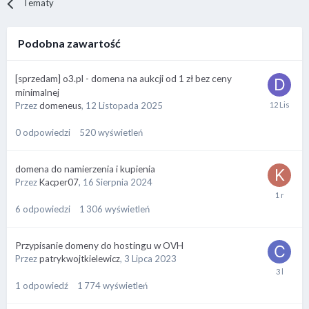
Tematy
Podobna zawartość
[sprzedam] o3.pl - domena na aukcji od 1 zł bez ceny
minimalnej
Przez
domeneus
,
12 Listopada 2025
0
odpowiedzi
520
wyświetleń
domena do namierzenia i kupienia
Przez
Kacper07
,
16 Sierpnia 2024
6
odpowiedzi
1 306
wyświetleń
Przypisanie domeny do hostingu w OVH
Przez
patrykwojtkielewicz
,
3 Lipca 2023
1
odpowiedź
1 774
wyświetleń