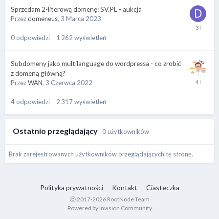
Sprzedam 2-literową domenę: SV.PL - aukcja
Przez
domeneus
,
3 Marca 2023
0
odpowiedzi
1 262
wyświetleń
Subdomeny jako multilanguage do wordpressa - co zrobić
z domeną główną?
Przez
WAN
,
3 Czerwca 2022
4
odpowiedzi
2 317
wyświetleń
Ostatnio przeglądający
0 użytkowników
Brak zarejestrowanych użytkowników przeglądających tę stronę.
Polityka prywatności
Kontakt
Ciasteczka
ⓒ 2017-2026 RootNode Team
Powered by Invision Community