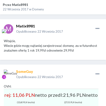
Przez
Matix8981
22 Września 2017
w
Domeny
Matix8981
Opublikowano
22 Września 2017
Witajcie,
Wiecie gdzie mogę najtaniej zarejestrować domenę .eu w futurehost
znalazłem ofertę 1 rok 19,99zl odnowienie 29,99zl
SomeGuy
Opublikowano
22 Września 2017
OVH:
rej: 11
,06
PLN
netto
przedl:21
,96
PLN
netto
(
13,60
PLN brutto)
(
27,01
PLN brutto)