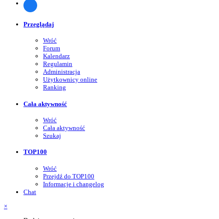
Przeglądaj
Wróć
Forum
Kalendarz
Regulamin
Administracja
Użytkownicy online
Ranking
Cała aktywność
Wróć
Cała aktywność
Szukaj
TOP100
Wróć
Przejdź do TOP100
Informacje i changelog
Chat
×