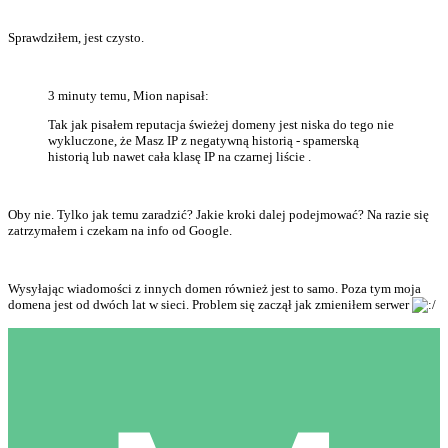
Sprawdziłem, jest czysto.
3 minuty temu, Mion napisał:
Tak jak pisałem reputacja świeżej domeny jest niska do tego nie
wykluczone, że Masz IP z negatywną historią - spamerską
historią lub nawet cała klasę IP na czarnej liście .
Oby nie. Tylko jak temu zaradzić? Jakie kroki dalej podejmować? Na razie się
zatrzymałem i czekam na info od Google.
Wysyłając wiadomości z innych domen również jest to samo. Poza tym moja
domena jest od dwóch lat w sieci. Problem się zaczął jak zmieniłem serwer