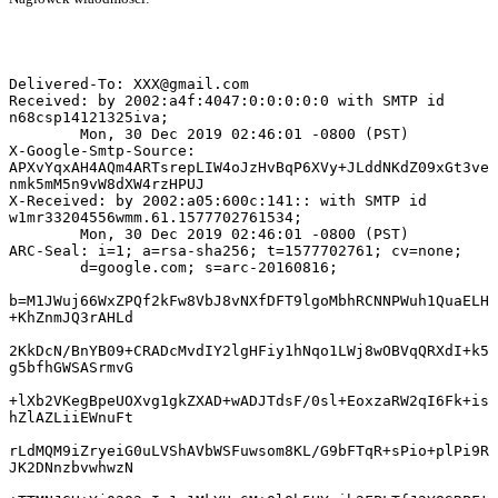
Delivered-To: 
XXX@gmail.com
Received: by 2002:a4f:4047:0:0:0:0:0 with SMTP id 
n68csp14121325iva;

        Mon, 30 Dec 2019 02:46:01 -0800 (PST)

X-Google-Smtp-Source: 
APXvYqxAH4AQm4ARTsrepLIW4oJzHvBqP6XVy+JLddNKdZ09xGt3ve
nmk5mM5n9vW8dXW4rzHPUJ

X-Received: by 2002:a05:600c:141:: with SMTP id 
w1mr33204556wmm.61.1577702761534;

        Mon, 30 Dec 2019 02:46:01 -0800 (PST)

ARC-Seal: i=1; a=rsa-sha256; t=1577702761; cv=none;

        d=google.com; s=arc-20160816;

b=M1JWuj66WxZPQf2kFw8VbJ8vNXfDFT9lgoMbhRCNNPWuh1QuaELH
+KhZnmJQ3rAHLd

2KkDcN/BnYB09+CRADcMvdIY2lgHFiy1hNqo1LWj8wOBVqQRXdI+k5
g5bfhGWSASrmvG

+lXb2VKegBpeUOXvg1gkZXAD+wADJTdsF/0sl+EoxzaRW2qI6Fk+is
hZlAZLiiEWnuFt

rLdMQM9iZryeiG0uLVShAVbWSFuwsom8KL/G9bFTqR+sPio+plPi9R
JK2DNnzbvwhwzN
