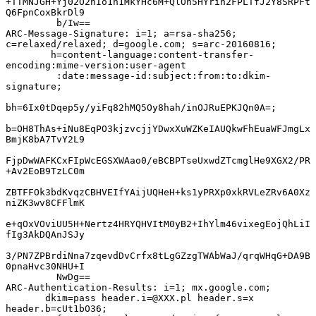
+TTMNJGH+Yj02O2nIo1n1MkYHc6M+QlOh5HYrih2FPLTfJ2Y8SRPFt
Q6FpnCoxBkrDl9

         b/Iw==

ARC-Message-Signature: i=1; a=rsa-sha256; 
c=relaxed/relaxed; d=google.com; s=arc-20160816;

        h=content-language:content-transfer-
encoding:mime-version:user-agent

         :date:message-id:subject:from:to:dkim-
signature;

bh=6Ix0tDqep5y/yiFq82hMQ5Oy8hah/inOJRuEPKJQn0A=;

b=OH8ThAs+iNu8EqPO3kjzvcjjYDwxXuWZKeIAUQkwFhEuaWFJmgLx
BmjK8bA7TvY2L9

FjpDwWAFKCxFIpWcEGSXWAao0/eBCBPTseUxwdZTcmglHe9XGX2/PR
+Av2EoB9TzLC0m

ZBTFFOk3bdKvqzCBHVEIfYAijUQHeH+ks1yPRXp0xkRVLeZRv6A0Xz
niZK3wv8CFFlmK

e+qOxVOviUU5H+Nertz4HRYQHVItM0yB2+IhYlm46vixegEojQhLiI
fIg3AkDQAnJSJy

3/PN7ZPBrdiNna7zqevdDvCrfx8tLgGZzgTWAbWaJ/qrqWHqG+DA9B
0pnaHvc30NHU+I

         NwDg==

ARC-Authentication-Results: i=1; mx.google.com;

       dkim=pass 
header.i=@XXX.pl
 header.s=x 
header.b=cUt1bO36;
