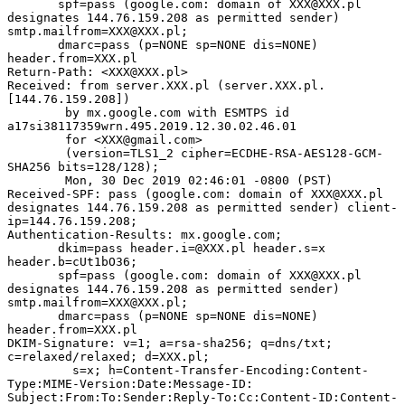
       spf=pass (google.com: domain of 
XXX@XXX.pl
designates 144.76.159.208 as permitted sender) 
smtp.mailfrom=XXX@XXX.pl
;

       dmarc=pass (p=NONE sp=NONE dis=NONE) 
header.from=XXX.pl

Return-Path: 
<XXX
@
XXX
.
pl
>
Received: from server.XXX.pl (server.XXX.pl. 
[144.76.159.208])

        by mx.google.com with ESMTPS id 
a17si38117359wrn.495.2019.12.30.02.46.01

        for 
<XXX
@
gmail
.
com
>
        (version=TLS1_2 cipher=ECDHE-RSA-AES128-GCM-
SHA256 bits=128/128);

        Mon, 30 Dec 2019 02:46:01 -0800 (PST)

Received-SPF: pass (google.com: domain of 
XXX@XXX.pl
designates 144.76.159.208 as permitted sender) client-
ip=144.76.159.208;

Authentication-Results: mx.google.com;

       dkim=pass 
header.i=@XXX.pl
 header.s=x 
header.b=cUt1bO36;

       spf=pass (google.com: domain of 
XXX@XXX.pl
designates 144.76.159.208 as permitted sender) 
smtp.mailfrom=XXX@XXX.pl
;

       dmarc=pass (p=NONE sp=NONE dis=NONE) 
header.from=XXX.pl

DKIM-Signature: v=1; a=rsa-sha256; q=dns/txt; 
c=relaxed/relaxed; d=XXX.pl;

	 s=x; h=Content-Transfer-Encoding:Content-
Type:MIME-Version:Date:Message-ID: 
Subject:From:To:Sender:Reply-To:Cc:Content-ID:Content-