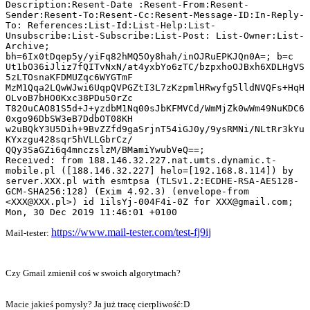
Description:Resent-Date :Resent-From:Resent-
Sender:Resent-To:Resent-Cc:Resent-Message-ID:In-Reply-
To: References:List-Id:List-Help:List-
Unsubscribe:List-Subscribe:List-Post: List-Owner:List-
Archive; 
bh=6Ix0tDqep5y/yiFq82hMQ5Oy8hah/inOJRuEPKJQn0A=; b=c 
Ut1bO36iJliz7fQITvNxN/at4yxbYo6zTC/bzpxhoOJBxh6XDLHgVS
5zLTOsnaKFDMUZqc6WYGTmF 
MzM1Qqa2LQwWJwi6UqpQVPGZtI3L7zKzpmlHRwyfg5lldNVQFs+HqH
OLvoB7bHO0Kxc38PDu50rZc 
T82OuCAO81S5d+J+yzdbM1Nq00sJbKFMVCd/WmMjZk0wWm49NuKDC6
0xgo96DbSW3eB7DdbOT08KH 
w2uBQkY3U5Dih+9BvZZfd9gaSrjnT54iGJ0y/9ysRMNi/NLtRr3kYu
KYxzgu428sqr5hVLLGbrCz/ 
QQy3SaGZi6q4mnczslzM/BMamiYwubVeQ==;

Received: from 188.146.32.227.nat.umts.dynamic.t-
mobile.pl ([188.146.32.227] helo=[192.168.8.114]) by 
server.XXX.pl with esmtpsa (TLSv1.2:ECDHE-RSA-AES128-
GCM-SHA256:128) (Exim 4.92.3) (envelope-from 
<XXX
@
XXX
.
pl
>
) id 1ilsYj-004F4i-0Z for 
XXX@gmail.com
; 
Mon, 30 Dec 2019 11:46:01 +0100
https://www.mail-tester.com/test-fj9ij
Mail-tester:
Czy Gmail zmienił coś w swoich algorytmach?
Macie jakieś pomysły? Ja już tracę cierpliwość:D