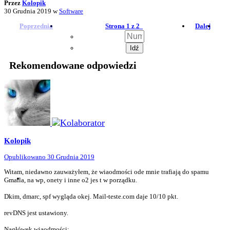
Przez
Kolopik
30 Grudnia 2019
w
Software
Poprzednia
Strona 1 z 2
Dalej
Rekomendowane odpowiedzi
Kolopik
Opublikowano
30 Grudnia 2019
Witam, niedawno zauważyłem, że wiaodmości ode mnie trafiają do spamu
Gmaila, na wp, onety i inne o2 jes t w porządku.
Dkim, dmarc, spf wygląda okej. Mail-teste.com daje 10/10 pkt.
revDNS jest ustawiony.
Nagłówek wiaodmości: