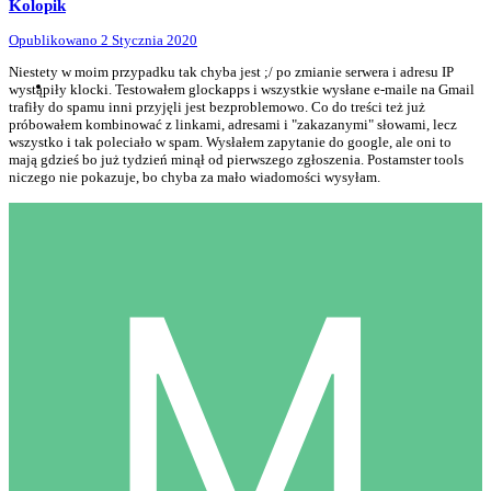
Kolopik
Opublikowano
2 Stycznia 2020
Niestety w moim przypadku tak chyba jest ;/ po zmianie serwera i adresu IP
wystąpiły klocki. Testowałem glockapps i wszystkie wysłane e-maile na Gmail
trafiły do spamu inni przyjęli jest bezproblemowo. Co do treści też już
próbowałem kombinować z linkami, adresami i "zakazanymi" słowami, lecz
wszystko i tak poleciało w spam. Wysłałem zapytanie do google, ale oni to
mają gdzieś bo już tydzień minął od pierwszego zgłoszenia. Postamster tools
niczego nie pokazuje, bo chyba za mało wiadomości wysyłam.