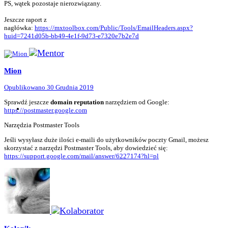
PS, wątek pozostaje nierozwiązany.
Jeszcze raport z
nagłówka:
https://mxtoolbox.com/Public/Tools/EmailHeaders.aspx?
huid=7241d05b-bb49-4e1f-9d73-e7320e7b2e7d
Mion
Opublikowano
30 Grudnia 2019
Sprawdź jeszcze
domain reputation
narzędziem od Google:
https://postmaster.google.com
Narzędzia Postmaster Tools
Jeśli wysyłasz duże ilości e-maili do użytkowników poczty Gmail, możesz
skorzystać z narzędzi Postmaster Tools, aby dowiedzieć się:
https://support.google.com/mail/answer/6227174?hl=pl