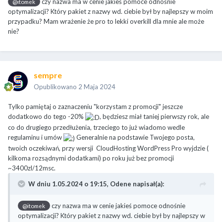
czy nazwa ma w cenie jakieś pomoce odnośnie
@itomek
optymalizacji? Który pakiet z nazwy wd. ciebie był by najlepszy w moim
przypadku? Mam wrażenie że pro to lekki overkill dla mnie ale może
nie?
sempre
Opublikowano
2 Maja 2024
Tylko pamiętaj o zaznaczeniu "korzystam z promocji" jeszcze
dodatkowo do tego -20%
, będziesz miał taniej pierwszy rok, ale
co do drugiego przedłużenia, trzeciego to już wiadomo wedle
regulaminu i umów
Generalnie na podstawie Twojego posta,
twoich oczekiwań, przy wersji CloudHosting WordPress Pro wyjdzie (
kilkoma rozsądnymi dodatkami) po roku już bez promocji
~3400zl/12msc.
W dniu 1.05.2024 o 19:15,
Odene
napisał(a):
czy nazwa ma w cenie jakieś pomoce odnośnie
@itomek
optymalizacji? Który pakiet z nazwy wd. ciebie był by najlepszy w