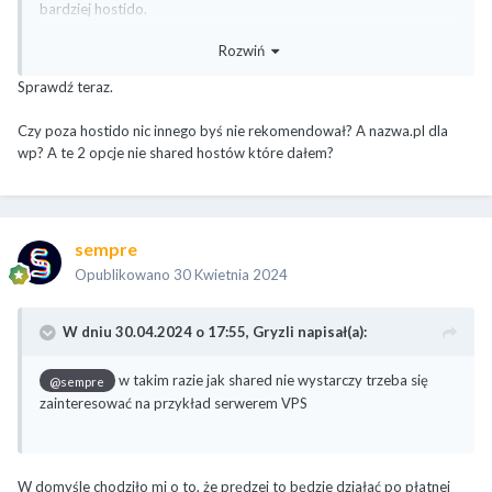
bardziej hostido.
Rozwiń
Na start bym proponował hostido + płatna konfiguracja przez
BOK LSCache z uwzględnieniem Twoich wytycznych +
Sprawdź teraz.
zwiększenie funkcjonalności do tych płatnych łącznie z CDNem
po stronie lscache, zrezygnowanie z crona WP i zastąpienie go
Czy poza hostido nic innego byś nie rekomendował? A nazwa.pl dla
systemowym ale możliwe że już Ci to zrobi BOK hostido w
wp? A te 2 opcje nie shared hostów które dałem?
ramach optymalizacji. Tam naprawdę dobrze znają się na
optymalizacji takich potworków jak ten przedstawiony w poście
na WP tylko kwestia dogadania finansowo z nimi, może na
pakiecie NVME5 po optymalizacji i z płatnym quick cloudem to
sempre
jakoś pociągnie chociaż głowy nie dam sobie uciąć, bo czytając
elementor i optymalizacja przy dynamicznym contencie w jednym
Opublikowano
30 Kwietnia 2024
zdaniu już ciarki mnie przechodzą.
W dniu 30.04.2024 o 17:55,
Gryzli
napisał(a):
w takim razie jak shared nie wystarczy trzeba się
@sempre
zainteresować na przykład serwerem VPS
W domyśle chodziło mi o to, że prędzej to będzie działać po płatnej