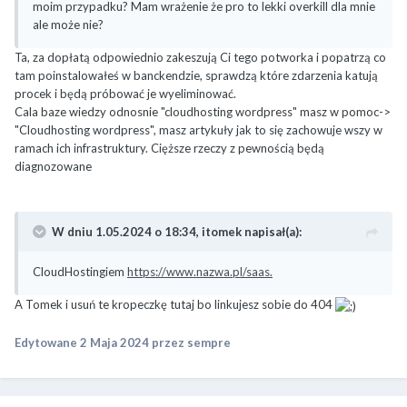
moim przypadku? Mam wrażenie że pro to lekki overkill dla mnie
ale może nie?
Ta, za dopłatą odpowiednio zakeszują Ci tego potworka i popatrzą co
tam poinstalowałeś w banckendzie, sprawdzą które zdarzenia katują
procek i będą próbować je wyeliminować.
Cala baze wiedzy odnosnie "cloudhosting wordpress" masz w pomoc->
"Cloudhosting wordpress", masz artykuły jak to się zachowuje wszy w
ramach ich infrastruktury. Cięższe rzeczy z pewnością będą
diagnozowane
W dniu 1.05.2024 o 18:34,
itomek
napisał(a):
CloudHostingiem
https://www.nazwa.pl/saas.
A Tomek i usuń te kropeczkę tutaj bo linkujesz sobie do 404
Edytowane
2 Maja 2024
przez sempre