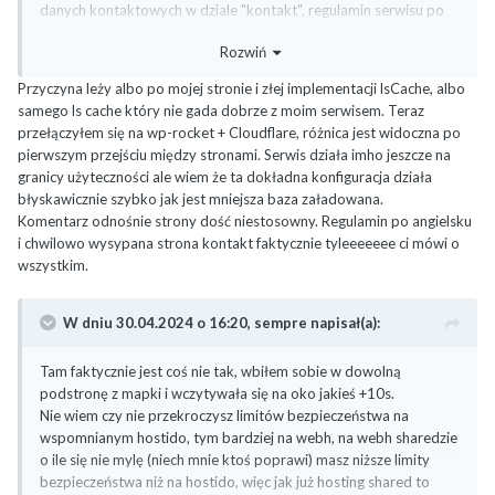
danych kontaktowych w dziale "kontakt", regulamin serwisu po
angielsku, pewne funkcjonalności działające niepoprawnie) i
Rozwiń
ogólnie z siermiężnie wykonanego wdrożenia.
Przyczyna leży albo po mojej stronie i złej implementacji lsCache, albo
samego ls cache który nie gada dobrze z moim serwisem. Teraz
przełączyłem się na wp-rocket + Cloudflare, różnica jest widoczna po
pierwszym przejściu między stronami. Serwis działa imho jeszcze na
granicy użyteczności ale wiem że ta dokładna konfiguracja działa
błyskawicznie szybko jak jest mniejsza baza załadowana.
Komentarz odnośnie strony dość niestosowny. Regulamin po angielsku
i chwilowo wysypana strona kontakt faktycznie tyleeeeeee ci mówi o
wszystkim.
W dniu 30.04.2024 o 16:20,
sempre
napisał(a):
Tam faktycznie jest coś nie tak, wbiłem sobie w dowolną
podstronę z mapki i wczytywała się na oko jakieś +10s.
Nie wiem czy nie przekroczysz limitów bezpieczeństwa na
wspomnianym hostido, tym bardziej na webh, na webh sharedzie
o ile się nie mylę (niech mnie ktoś poprawi) masz niższe limity
bezpieczeństwa niż na hostido, więc jak już hosting shared to