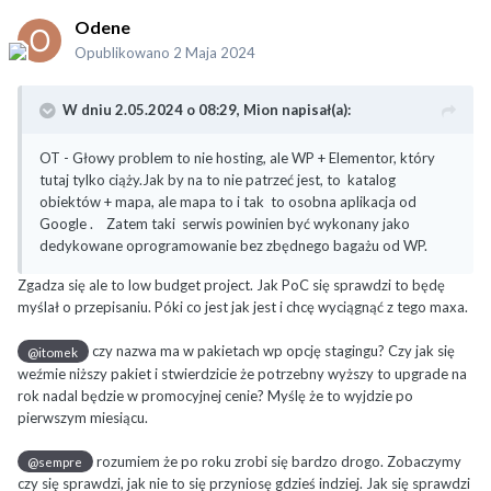
Odene
Opublikowano
2 Maja 2024
W dniu 2.05.2024 o 08:29,
Mion
napisał(a):
OT - Głowy problem to nie hosting, ale WP + Elementor, który
tutaj tylko ciąży.Jak by na to nie patrzeć jest, to katalog
obiektów + mapa, ale mapa to i tak to osobna aplikacja od
Google . Zatem taki serwis powinien być wykonany jako
dedykowane oprogramowanie bez zbędnego bagażu od WP.
Zgadza się ale to low budget project. Jak PoC się sprawdzi to będę
myślał o przepisaniu. Póki co jest jak jest i chcę wyciągnąć z tego maxa.
czy nazwa ma w pakietach wp opcję stagingu? Czy jak się
@itomek
weźmie niższy pakiet i stwierdzicie że potrzebny wyższy to upgrade na
rok nadal będzie w promocyjnej cenie? Myślę że to wyjdzie po
pierwszym miesiącu.
rozumiem że po roku zrobi się bardzo drogo. Zobaczymy
@sempre
czy się sprawdzi, jak nie to się przyniosę gdzieś indziej. Jak się sprawdzi