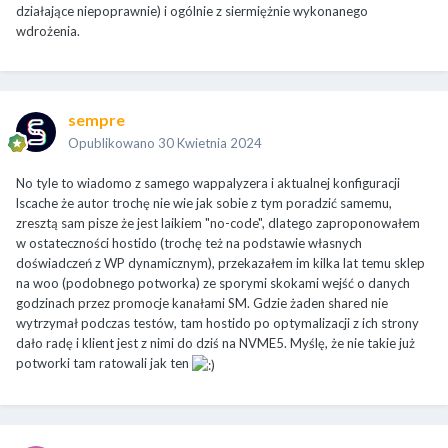
działające niepoprawnie) i ogólnie z siermiężnie wykonanego
wdrożenia.
sempre
Opublikowano
30 Kwietnia 2024
No tyle to wiadomo z samego wappalyzera i aktualnej konfiguracji
lscache że autor trochę nie wie jak sobie z tym poradzić samemu,
zresztą sam pisze że jest laikiem "no-code", dlatego zaproponowałem
w ostateczności hostido (trochę też na podstawie własnych
doświadczeń z WP dynamicznym), przekazałem im kilka lat temu sklep
na woo (podobnego potworka) ze sporymi skokami wejść o danych
godzinach przez promocje kanałami SM. Gdzie żaden shared nie
wytrzymał podczas testów, tam hostido po optymalizacji z ich strony
dało radę i klient jest z nimi do dziś na NVME5. Myślę, że nie takie już
potworki tam ratowali jak ten