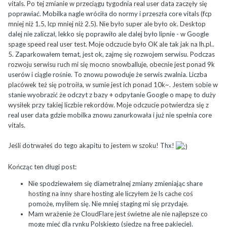
vitals. Po tej zmianie w przeciągu tygodnia real user data zaczęły się
poprawiać. Mobilka nagle wróciła do normy i przeszła core vitals (fcp
mniej niż 1.5, lcp mniej niż 2.5). Nie było super ale było ok. Desktop
dalej nie zaliczał, lekko się poprawiło ale dalej było lipnie - w Google
spage speed real user test. Moje odczucie było OK ale tak jak na lh.pl..
5. Zaparkowałem temat, jest ok, zajmę się rozwojem serwisu. Podczas
rozwoju serwisu ruch mi się mocno snowballuje, obecnie jest ponad 9k
userów i ciągle rośnie. To znowu powoduje że serwis zwalnia. Liczba
placówek też się potroiła, w sumie jest ich ponad 10k~. Jestem sobie w
stanie wyobrazić że odczyt z bazy + odpytanie Google o mapę to duży
wysiłek przy takiej liczbie rekordów. Moje odczucie potwierdza się z
real user data gdzie mobilka znowu zanurkowała i już nie spełnia core
vitals.
Jeśli dotrwałeś do tego akapitu to jestem w szoku! Thx!
Kończąc ten długi post:
Nie spodziewałem się diametralnej zmiany zmieniając share
hosting na inny share hosting ale liczyłem że ls cache coś
pomoże, myliłem się. Nie mniej staging mi się przydaje.
Mam wrażenie że CloudFlare jest świetne ale nie najlepsze co
mogę mieć dla rynku Polskiego (siedzę na free pakiecie).