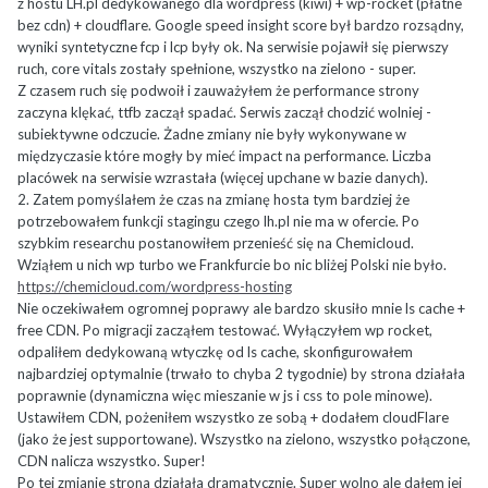
z hostu LH.pl dedykowanego dla wordpress (kiwi) + wp-rocket (płatne
bez cdn) + cloudflare. Google speed insight score był bardzo rozsądny,
wyniki syntetyczne fcp i lcp były ok. Na serwisie pojawił się pierwszy
ruch, core vitals zostały spełnione, wszystko na zielono - super.
Z czasem ruch się podwoił i zauważyłem że performance strony
zaczyna klękać, ttfb zaczął spadać. Serwis zaczął chodzić wolniej -
subiektywne odczucie. Żadne zmiany nie były wykonywane w
międzyczasie które mogły by mieć impact na performance. Liczba
placówek na serwisie wzrastała (więcej upchane w bazie danych).
2. Zatem pomyślałem że czas na zmianę hosta tym bardziej że
potrzebowałem funkcji stagingu czego lh.pl nie ma w ofercie. Po
szybkim researchu postanowiłem przenieść się na Chemicloud.
Wziąłem u nich wp turbo we Frankfurcie bo nic bliżej Polski nie było.
https://chemicloud.com/wordpress-hosting
Nie oczekiwałem ogromnej poprawy ale bardzo skusiło mnie ls cache +
free CDN. Po migracji zacząłem testować. Wyłączyłem wp rocket,
odpaliłem dedykowaną wtyczkę od ls cache, skonfigurowałem
najbardziej optymalnie (trwało to chyba 2 tygodnie) by strona działała
poprawnie (dynamiczna więc mieszanie w js i css to pole minowe).
Ustawiłem CDN, pożeniłem wszystko ze sobą + dodałem cloudFlare
(jako że jest supportowane). Wszystko na zielono, wszystko połączone,
CDN nalicza wszystko. Super!
Po tej zmianie strona działała dramatycznie. Super wolno ale dałem jej