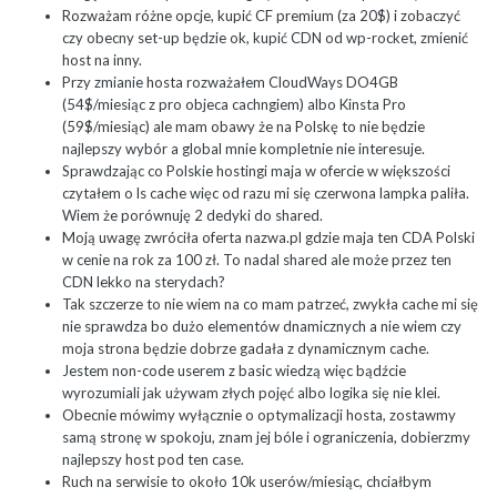
Rozważam różne opcje, kupić CF premium (za 20$) i zobaczyć
czy obecny set-up będzie ok, kupić CDN od wp-rocket, zmienić
host na inny.
Przy zmianie hosta rozważałem CloudWays DO4GB
(54$/miesiąc z pro objeca cachngiem) albo Kinsta Pro
(59$/miesiąc) ale mam obawy że na Polskę to nie będzie
najlepszy wybór a global mnie kompletnie nie interesuje.
Sprawdzając co Polskie hostingi maja w ofercie w większości
czytałem o ls cache więc od razu mi się czerwona lampka paliła.
Wiem że porównuję 2 dedyki do shared.
Moją uwagę zwróciła oferta nazwa.pl gdzie maja ten CDA Polski
w cenie na rok za 100 zł. To nadal shared ale może przez ten
CDN lekko na sterydach?
Tak szczerze to nie wiem na co mam patrzeć, zwykła cache mi się
nie sprawdza bo dużo elementów dnamicznych a nie wiem czy
moja strona będzie dobrze gadała z dynamicznym cache.
Jestem non-code userem z basic wiedzą więc bądźcie
wyrozumiali jak używam złych pojęć albo logika się nie klei.
Obecnie mówimy wyłącznie o optymalizacji hosta, zostawmy
samą stronę w spokoju, znam jej bóle i ograniczenia, dobierzmy
najlepszy host pod ten case.
Ruch na serwisie to około 10k userów/miesiąc, chciałbym