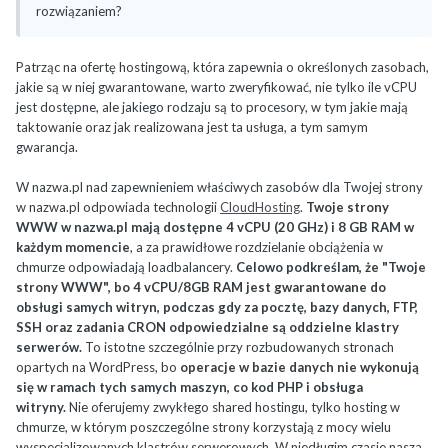
rozwiązaniem?
kryje za tym marketingiem i ile te usługi są warte a na rankingi i
opinie w internecie patrzyłbym z przymróżeniem oka.
Patrząc na ofertę hostingową, która zapewnia o określonych zasobach,
jakie są w niej gwarantowane, warto zweryfikować, nie tylko ile vCPU
jest dostępne, ale jakiego rodzaju są to procesory, w tym jakie mają
taktowanie oraz jak realizowana jest ta usługa, a tym samym
gwarancja.
W nazwa.pl nad zapewnieniem właściwych zasobów dla Twojej strony
w nazwa.pl odpowiada technologii
CloudHosting
.
Twoje strony
WWW w nazwa.pl mają dostępne 4 vCPU (20 GHz) i 8 GB RAM w
każdym momencie
, a za prawidłowe rozdzielanie obciążenia w
chmurze odpowiadają loadbalancery.
Celowo podkreślam, że "Twoje
strony WWW", bo 4 vCPU/8GB RAM jest gwarantowane do
obsługi samych witryn, podczas gdy za pocztę, bazy danych, FTP,
SSH oraz zadania CRON odpowiedzialne są oddzielne klastry
serwerów.
To istotne szczególnie przy rozbudowanych stronach
opartych na WordPress, bo
operacje w bazie danych nie wykonują
się w ramach tych samych maszyn, co kod PHP i obsługa
witryny.
Nie oferujemy zwykłego shared hostingu, tylko hosting w
chmurze, w którym poszczególne strony korzystają z mocy wielu
wyspecjalizowanych klastrów serwerowych. W niedługim czasie nasza