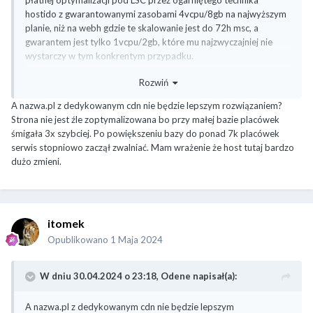
płatnej optymalizacji pod LSC przez ogarniętego technika
hostido z gwarantowanymi zasobami 4vcpu/8gb na najwyższym
planie, niż na webh gdzie te skalowanie jest do 72h msc, a
gwarantem jest tylko 1vcpu/2gb, które mu najzwyczajniej nie
wystarczy w tym konkrentym przypadku.
Rozwiń
Dalej wywoływanie backendu trwa nienaturalnie długo, co
A nazwa.pl z dedykowanym cdn nie będzie lepszym rozwiązaniem?
oznacza, że aktualny hosting nie wyrabia z Twoim źle
Strona nie jest źle zoptymalizowana bo przy małej bazie placówek
zoptymalizowanym WP. Ty nie potrzebujesz dobrego hostingu
śmigała 3x szybciej. Po powiększeniu bazy do ponad 7k placówek
tylko optymalizacji tej strony (takiej która byłaby w stanie z
serwis stopniowo zaczął zwalniać. Mam wrażenie że host tutaj bardzo
jakimś skutkiem ukrócić sabotowanie CPU hostingu przez WP),
dużo zmieni.
sugerowałbym zrobić tak jak napisałem, załóż sobie konto na
hostido, wyślij ticketa, opisz wszystko, poproś o wstępną
wycenę optymalizacji i będziesz wiedział przynajmniej czy się
tego podejmą i jaka kwota za tym idzie.
itomek
Nazwa - WP na ichniejszym "cloudhostingu" chodzi naprawdę
szybko, możesz sobie przetestować, tylko zanim się zdecydujesz
Opublikowano
1 Maja 2024
przeczytaj wszystkie umowy i cenniki promocji/nie-promocji,
żebyś nie był zaskoczony cenami różnych usług wokoło
W dniu 30.04.2024 o 23:18,
Odene
napisał(a):
"cloudhostingowych" i nie-promocji
Te dwie "nie sharedowe" propozycje znam tylko z agresywnej
A nazwa.pl z dedykowanym cdn nie będzie lepszym
promocji w internecie, nie wiem jaka faktyczna wydajność się