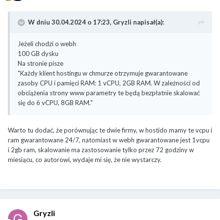
W dniu 30.04.2024 o 17:23,
Gryzli
napisał(a):
Jeżeli chodzi o webh
100 GB dysku
Na stronie pisze
"Każdy klient hostingu w chmurze otrzymuje gwarantowane
zasoby CPU i pamięci RAM: 1 vCPU, 2GB RAM. W zależności od
obciążenia strony www parametry te będą bezpłatnie skalować
się do 6 vCPU, 8GB RAM."
Warto tu dodać, że porównując te dwie firmy, w hostido mamy te vcpu i
ram gwarantowane 24/7, natomiast w webh gwarantowane jest 1vcpu
i 2gb ram, skalowanie ma zastosowanie tylko przez 72 godziny w
miesiącu, co autorowi, wydaje mi się, że nie wystarczy.
Gryzli