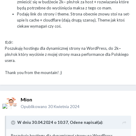
zmieścić się w budżecie 2k~ pln/rok za host + rozwiazania które
będą potrzebne do wyciśnięcia maksa z tego co mam.
Podaję link do strony i theme. Strona obecnie znowu stoi na set-
upie ls cache + cloudflare (dają drugą szansę), Theme jak ktoś
ciekaw wymagań czy coś.
tl;dr:
Poszukuję hostingu dla dynamicznej strony na WordPress, do 2k~
pln/rok który wyciśnie z mojej strony maxa performance dla Polskiego
usera.
Thank you from the mountain! ;)
Mion
Opublikowano
30 Kwietnia 2024
W dniu 30.04.2024 o 10:37,
Odene
napisał(a):
Poszukuję hostingu dla dynamicznej strony na WordPress