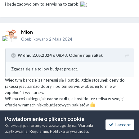
i będę zadowolony to serwis na to zarobi
Mion
Opublikowano
2 Maja 2024
W dniu 2.05.2024 o 08:43,
Odene
napisał(a):
Zgadza się ale to low budget project.
Wiec tym bardziej zainteresuj się Hostido, gdzie stosunek
ceny do
jakości
jest bardzo dobry i po ten serwis w obecnej formie w
zupełności wystarczy.
WP ma coś takiego jak
cache redis
, a hostido też redisa w swojej
ofercie w ramach niskobudżetowych pakietów
Powiadomienie o plikach cookie
I accept
Korzystając z forum, wyrażasz zgodę na:
Warunki
użytkowania
,
Regulamin
,
Polityka prywatności
.
itomek