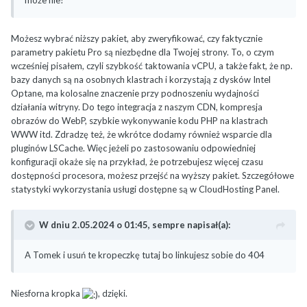
może nie?
Możesz wybrać niższy pakiet, aby zweryfikować, czy faktycznie
parametry pakietu Pro są niezbędne dla Twojej strony. To, o czym
wcześniej pisałem, czyli szybkość taktowania vCPU, a także fakt, że np.
bazy danych są na osobnych klastrach i korzystają z dysków Intel
Optane, ma kolosalne znaczenie przy podnoszeniu wydajności
działania witryny. Do tego integracja z naszym CDN, kompresja
obrazów do WebP, szybkie wykonywanie kodu PHP na klastrach
WWW itd. Zdradzę też, że wkrótce dodamy również wsparcie dla
pluginów LSCache. Więc jeżeli po zastosowaniu odpowiedniej
konfiguracji okaże się na przykład, że potrzebujesz więcej czasu
dostępności procesora, możesz przejść na wyższy pakiet. Szczegółowe
statystyki wykorzystania usługi dostępne są w CloudHosting Panel.
W dniu 2.05.2024 o 01:45,
sempre
napisał(a):
A Tomek i usuń te kropeczkę tutaj bo linkujesz sobie do 404
Niesforna kropka
, dzięki.