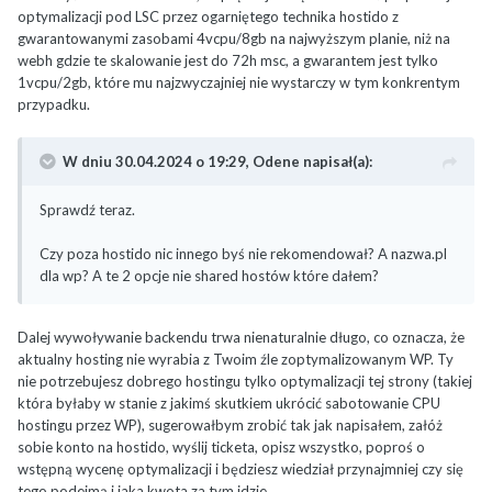
optymalizacji pod LSC przez ogarniętego technika hostido z
gwarantowanymi zasobami 4vcpu/8gb na najwyższym planie, niż na
webh gdzie te skalowanie jest do 72h msc, a gwarantem jest tylko
1vcpu/2gb, które mu najzwyczajniej nie wystarczy w tym konkrentym
przypadku.
W dniu 30.04.2024 o 19:29,
Odene
napisał(a):
Sprawdź teraz.
Czy poza hostido nic innego byś nie rekomendował? A nazwa.pl
dla wp? A te 2 opcje nie shared hostów które dałem?
Dalej wywoływanie backendu trwa nienaturalnie długo, co oznacza, że
aktualny hosting nie wyrabia z Twoim źle zoptymalizowanym WP. Ty
nie potrzebujesz dobrego hostingu tylko optymalizacji tej strony (takiej
która byłaby w stanie z jakimś skutkiem ukrócić sabotowanie CPU
hostingu przez WP), sugerowałbym zrobić tak jak napisałem, załóż
sobie konto na hostido, wyślij ticketa, opisz wszystko, poproś o
wstępną wycenę optymalizacji i będziesz wiedział przynajmniej czy się
tego podejmą i jaka kwota za tym idzie.