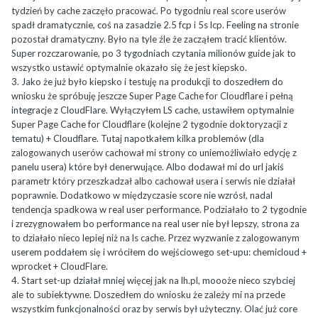
tydzień by cache zaczęło pracować. Po tygodniu real score userów
spadł dramatycznie, coś na zasadzie 2.5 fcp i 5s lcp. Feeling na stronie
pozostał dramatyczny. Było na tyle źle że zacząłem tracić klientów.
Super rozczarowanie, po 3 tygodniach czytania milionów guide jak to
wszystko ustawić optymalnie okazało się że jest kiepsko.
3. Jako że już było kiepsko i testuję na produkcji to doszedłem do
wniosku że spróbuję jeszcze Super Page Cache for Cloudflare i pełną
integracje z CloudFlare. Wyłączyłem LS cache, ustawiłem optymalnie
Super Page Cache for Cloudflare (kolejne 2 tygodnie doktoryzacji z
tematu) + Cloudflare. Tutaj napotkałem kilka problemów (dla
zalogowanych userów cachował mi strony co uniemożliwiało edycję z
panelu usera) które był denerwujące. Albo dodawał mi do url jakiś
parametr który przeszkadzał albo cachował usera i serwis nie działał
poprawnie. Dodatkowo w międzyczasie score nie wzrósł, nadal
tendencja spadkowa w real user performance. Podziałało to 2 tygodnie
i zrezygnowałem bo performance na real user nie był lepszy, strona za
to działało nieco lepiej niż na ls cache. Przez wyzwanie z zalogowanym
userem poddałem się i wróciłem do wejściowego set-upu: chemicloud +
wprocket + CloudFlare.
4. Start set-up działał mniej więcej jak na lh.pl, moooże nieco szybciej
ale to subiektywne. Doszedłem do wniosku że zależy mi na przede
wszystkim funkcjonalności oraz by serwis był użyteczny. Olać już core