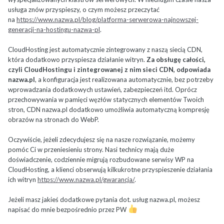
usługa znów przyspieszy, o czym możesz przeczytać
na
https://www.nazwa.pl/blog/platforma-serwerowa-najnowszej-
generacji-na-hostingu-nazwa-pl
.
CloudHosting jest automatycznie zintegrowany z naszą siecią CDN,
która dodatkowo przyspiesza działanie witryn.
Za obsługę całości,
czyli CloudHostingu i zintegrowanej z nim sieci CDN, odpowiada
nazwa.pl
, a konfiguracja jest realizowana automatycznie, bez potrzeby
wprowadzania dodatkowych ustawień, zabezpieczeń itd. Oprócz
przechowywania w pamięci węzłów statycznych elementów Twoich
stron, CDN nazwa.pl dodatkowo umożliwia automatyczną kompresję
obrazów na stronach do WebP.
Oczywiście, jeżeli zdecydujesz się na nasze rozwiązanie, możemy
pomóc Ci w przeniesieniu strony. Nasi technicy mają duże
doświadczenie, codziennie migrują rozbudowane serwisy WP na
CloudHosting, a klienci obserwują kilkukrotne przyspieszenie działania
ich witryn
https://www.nazwa.pl/gwarancja/
.
Jeżeli masz jakieś dodatkowe pytania dot. usług nazwa.pl, możesz
napisać do mnie bezpośrednio przez PW