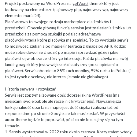
Projekt postawiony na WordPress na
getVoxel
theme który jest
budowany na elementorze (najnowszy php, najnowszy wp, najnowszy
elemento, mariaDB).
Placówkowo to swojego rodzaju marketplace dla żłobków i
przedszkoli. Obecnie główną funkcją serwisu jest znalezienia żłobka lub
przedszkola za pomocą szukajki podając adres/nazwę
placówki/kryteria które placówka ma spełniać. To co wyróżnia serwis
to możliwość szukania po mapie (integracja z gmaps po API). Rodzic
może sobie dowolnie chodzić po mapie i sprawdzać gdzie i jakie
placówki są w obszarze który go interesuje. Każda placówka ma swój
landing page który jest w większości statyczny (poza opiniami o
placówce). Serwis obecnie to 85% ruch mobilny, 99% ruchu to Polska (i
to jest rynek docelowy, nie interesuje mnie nic globalnego).
Historia serwera + rozwiazań
Serwis jest zoptymalizowane dość dobrze jak na WordPress (ma
miejscami swoje babole ale raczej nic krytycznego). Najważniejsza
funkcjonalność oparta na mapie jest dość ciężka i zależna też od
response time po stronie Google ale tak musi zostać. W przyszłości
autor theme będzie to poprawiał, póki co nie focusujmy się na tym
temacie.
1. Serwis wystartował w 2022 roku około czerwca. Korzystałem wtedy