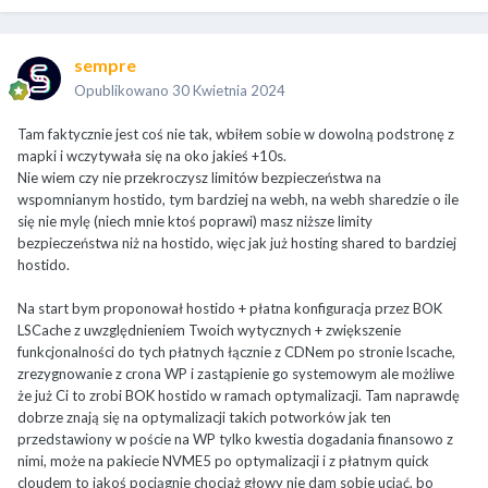
sempre
Opublikowano
30 Kwietnia 2024
Tam faktycznie jest coś nie tak, wbiłem sobie w dowolną podstronę z
mapki i wczytywała się na oko jakieś +10s.
Nie wiem czy nie przekroczysz limitów bezpieczeństwa na
wspomnianym hostido, tym bardziej na webh, na webh sharedzie o ile
się nie mylę (niech mnie ktoś poprawi) masz niższe limity
bezpieczeństwa niż na hostido, więc jak już hosting shared to bardziej
hostido.
Na start bym proponował hostido + płatna konfiguracja przez BOK
LSCache z uwzględnieniem Twoich wytycznych + zwiększenie
funkcjonalności do tych płatnych łącznie z CDNem po stronie lscache,
zrezygnowanie z crona WP i zastąpienie go systemowym ale możliwe
że już Ci to zrobi BOK hostido w ramach optymalizacji. Tam naprawdę
dobrze znają się na optymalizacji takich potworków jak ten
przedstawiony w poście na WP tylko kwestia dogadania finansowo z
nimi, może na pakiecie NVME5 po optymalizacji i z płatnym quick
cloudem to jakoś pociągnie chociaż głowy nie dam sobie uciąć, bo