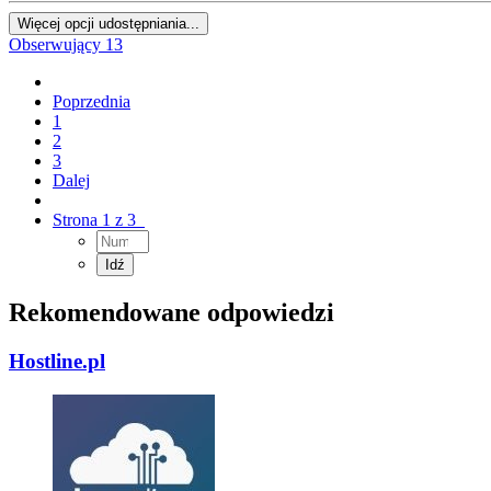
Więcej opcji udostępniania...
Obserwujący
13
Poprzednia
1
2
3
Dalej
Strona 1 z 3
Rekomendowane odpowiedzi
Hostline.pl