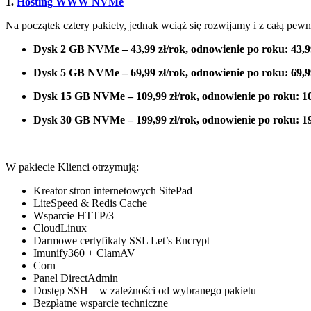
1.
Hosting WWW NVMe
Na początek cztery pakiety, jednak wciąż się rozwijamy i z całą pewn
Dysk 2 GB NVMe – 43,99 zł/rok, odnowienie po roku: 43,9
Dysk 5 GB NVMe – 69,99 zł/rok, odnowienie po roku: 69,9
Dysk 15 GB NVMe – 109,99 zł/rok, odnowienie po roku: 10
Dysk 30 GB NVMe – 199,99 zł/rok, odnowienie po roku: 19
W pakiecie Klienci otrzymują:
Kreator stron internetowych SitePad
LiteSpeed & Redis Cache
Wsparcie HTTP/3
CloudLinux
Darmowe certyfikaty SSL Let’s Encrypt
Imunify360 + ClamAV
Corn
Panel DirectAdmin
Dostęp SSH – w zależności od wybranego pakietu
Bezpłatne wsparcie techniczne