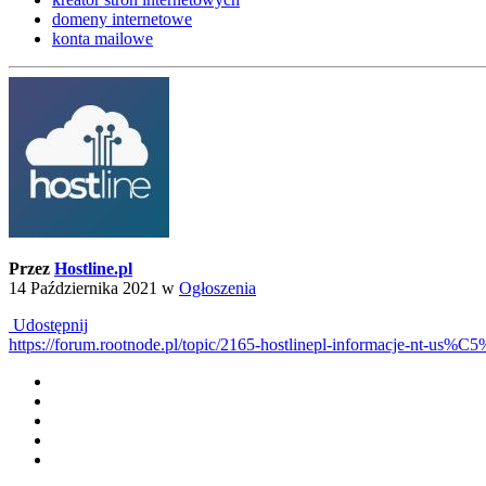
domeny internetowe
konta mailowe
Przez
Hostline.pl
14 Października 2021
w
Ogłoszenia
Udostępnij
https://forum.rootnode.pl/topic/2165-hostlinepl-informacje-nt-us%C5