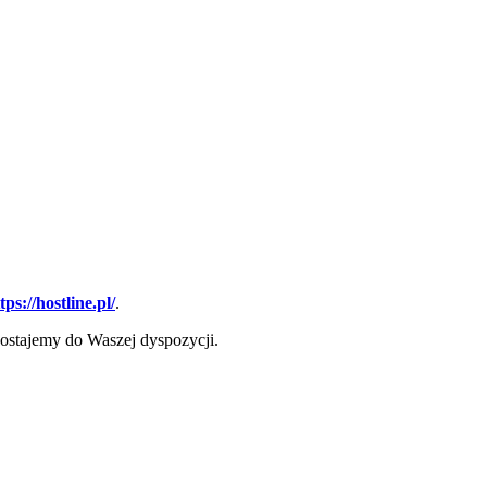
tps://hostline.pl/
.
ozostajemy do Waszej dyspozycji.