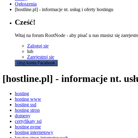
Ogłoszenia
[hostline.pl] - informacje nt. usług i oferty hostingu
Cześć!
Witaj na forum RootNode - aby pisać u nas musisz się zarejest
Zaloguj się
lub
Zarejestruj się
Użyj konta Facebook
[hostline.pl] - informacje nt. us
hosting
hosting www
hosting ssd
hosting stron
domeny
certyfikaty ssl
hosting nvme
hosting internetowy
kreator stron internetowych