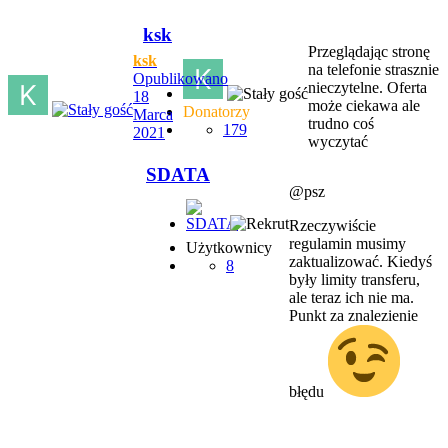
ksk
Przeglądając stronę
ksk
na telefonie strasznie
Opublikowano
nieczytelne. Oferta
18
może ciekawa ale
Donatorzy
Marca
trudno coś
179
2021
wyczytać
SDATA
@psz
Rzeczywiście
regulamin musimy
Użytkownicy
zaktualizować. Kiedyś
8
były limity transferu,
ale teraz ich nie ma.
Punkt za znalezienie
błędu