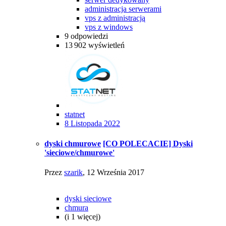
administracja serwerami
vps z administracją
vps z windows
9
odpowiedzi
13 902
wyświetleń
statnet
8 Listopada 2022
dyski chmurowe
[CO POLECACIE] Dyski
'sieciowe/chmurowe'
Przez
szarik
,
12 Września 2017
dyski sieciowe
chmura
(i 1 więcej)