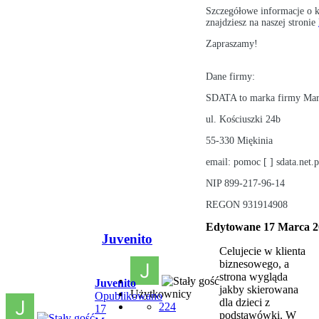
Szczegółowe informacje o k
znajdziesz na naszej stronie
Zapraszamy!
Dane firmy:
SDATA to marka firmy Mar
ul. Kościuszki 24b
55-330 Miękinia
email: pomoc [ ] sdata.net.p
NIP 899-217-96-14
REGON 931914908
Edytowane
17 Marca 2
Juvenito
Celujecie w klienta
biznesowego, a
strona wygląda
Juvenito
jakby skierowana
Użytkownicy
Opublikowano
dla dzieci z
224
17
podstawówki. W