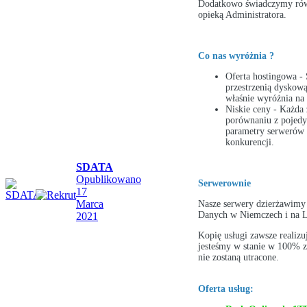
Dodatkowo świadczymy rów
opieką Administratora.
Co nas wyróżnia ?
Oferta hostingowa -
przestrzenią dyskową
właśnie wyróżnia na 
Niskie ceny - Każda z
porównaniu z pojed
parametry serwerów 
konkurencji.
SDATA
Opublikowano
Serwerownie
17
Marca
Nasze serwery dzierżawimy
Danych w Niemczech i na L
2021
Kopię usługi zawsze realiz
jesteśmy w stanie w 100% z
nie zostaną utracone.
Oferta usług: