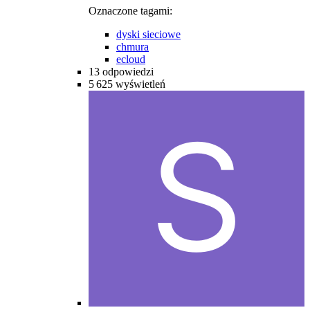
Oznaczone tagami:
dyski sieciowe
chmura
ecloud
13
odpowiedzi
5 625
wyświetleń