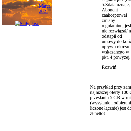
18
5.Sdata uznaje, 
Marca
Abonent
2021
zaakceptował
zmiany
regulaminu, jeśl
nie rozwiązał/ n
odstąpił od
umowy do koń
upływu okresu
wskazanego w
pkt. 4 powyżej.
Rozwiń
Na przykład przy za
najniższej oferty 100
przesłaniu 5 GB w mi
(wysyłanie i odbieran
liczone łącznie) jest d
zł netto!