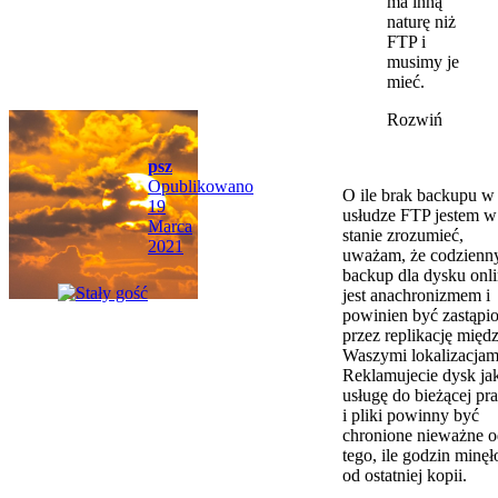
ma inną
naturę niż
FTP i
musimy je
mieć.
Rozwiń
psz
Opublikowano
O ile brak backupu w
19
usłudze FTP jestem w
Marca
stanie zrozumieć,
2021
uważam, że codzienn
backup dla dysku onl
jest anachronizmem i
powinien być zastąpi
przez replikację międ
Waszymi lokalizacjam
Reklamujecie dysk ja
usługę do bieżącej pr
i pliki powinny być
chronione nieważne o
tego, ile godzin minęł
od ostatniej kopii.