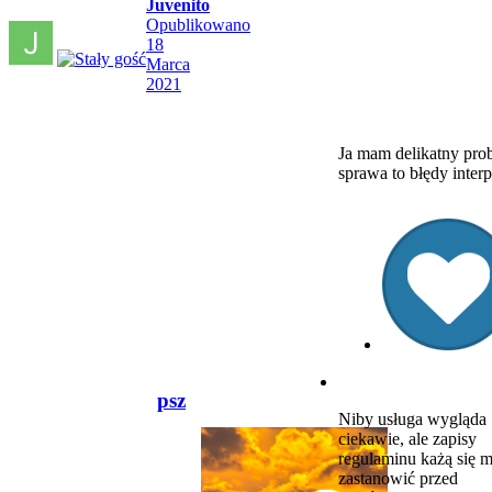
Juvenito
Opublikowano
18
Marca
2021
Ja mam delikatny prob
sprawa to błędy inte
psz
Niby usługa wygląda
ciekawie, ale zapisy
regulaminu każą się 
zastanowić przed