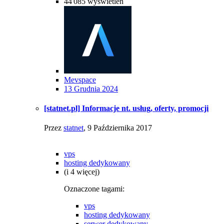
44 085
wyświetleń
Mevspace
13 Grudnia 2024
[statnet.pl] Informacje nt. usług, oferty, promocji
Przez
statnet
,
9 Października 2017
vps
hosting dedykowany
(i 4 więcej)
Oznaczone tagami:
vps
hosting dedykowany
serwer dedykowany