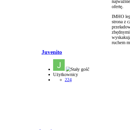
najważniej
ofertę.
IMHO lep
strona z c
przeładow
zbędnymi 
wyskakuj
ruchem m
Juvenito
Użytkownicy
224