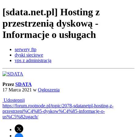
[sdata.net.pl] Hosting z
przestrzenią dyskową -
Informacje o usługach
serwery ftp
dyski sieciowe
vps z administracją
Przez
SDATA
17 Marca 2021
w
Ogłoszenia
Udostępnij
https://forum.rootnode.pl/topic/2078-sdatanetpl-hosting-z-
przestrzeni%C4%85-dyskow%C4%85-informacje-o-
us%C5%82ugach/