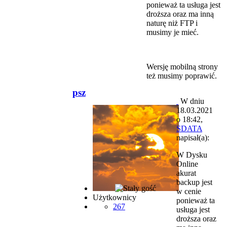
ponieważ ta usługa jest
droższa oraz ma inną
naturę niż FTP i
musimy je mieć.
Wersję mobilną strony
też musimy poprawić.
psz
W dniu
18.03.2021
o 18:42,
SDATA
napisał(a):
W Dysku
Online
akurat
backup jest
w cenie
Użytkownicy
ponieważ ta
267
usługa jest
droższa oraz