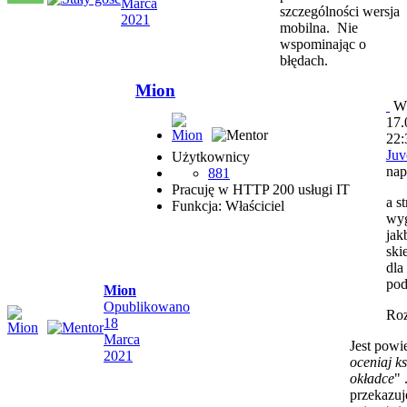
Marca
szczególności wersja
2021
mobilna. Nie
wspominając o
błędach.
Mion
W
17.
22:
Juv
Użytkownicy
nap
881
Pracuję w HTTP 200 usługi IT
a s
Funkcja: Właściciel
wy
jak
ski
dla
pod
Mion
Opublikowano
Ro
18
Marca
Jest powi
2021
oceniaj ks
okładce
" 
przekazuje