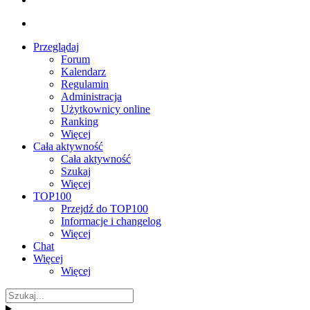
Przeglądaj
Forum
Kalendarz
Regulamin
Administracja
Użytkownicy online
Ranking
Więcej
Cała aktywność
Cała aktywność
Szukaj
Więcej
TOP100
Przejdź do TOP100
Informacje i changelog
Więcej
Chat
Więcej
Więcej