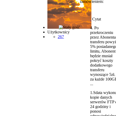
zamówieniem:
Cytat
4. Po
Użytkownicy
przekroczeniu
267
przez Abonenta
transferu powyż
5% posiadaneg
limitu, Abonent
będzie musiał
pokryć koszty
dodatkowego
transferu
wynoszące 5zł.
za każde 100G
...
1.Sdata wykonu
kopie danych
serwerów FTP 
24 godziny i
ponosi
odpowiedzialno