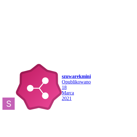
szuwarekmini
Opublikowano
18
Marca
2021