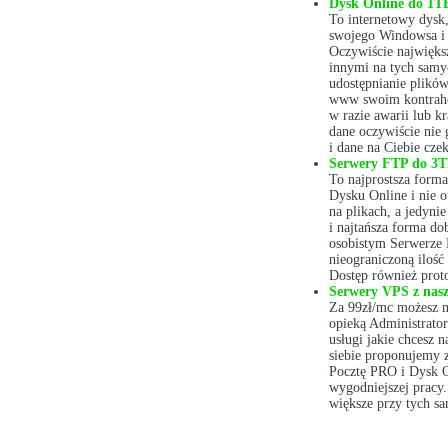
Dysk Online do 1T
To internetowy dysk
swojego Windowsa i 
Oczywiście największ
innymi na tych samyc
udostępnianie plików
www swoim kontrahen
w razie awarii lub k
dane oczywiście nie 
i dane na Ciebie cze
Serwery FTP do 3
To najprostsza forma
Dysku Online i nie o
na plikach, a jedynie
i najtańsza forma d
osobistym Serwerze
nieograniczoną iloś
Dostęp również pro
Serwery VPS z nasz
Za 99zł/mc możesz m
opieką Administrator
usługi jakie chcesz 
siebie proponujemy z
Pocztę PRO i Dysk O
wygodniejszej pracy
większe przy tych s