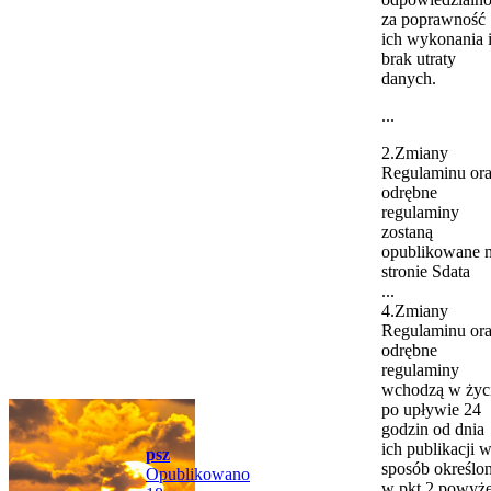
za poprawność
ich wykonania 
brak utraty
danych.
...
2.Zmiany
Regulaminu or
odrębne
regulaminy
zostaną
opublikowane 
stronie Sdata
...
4.Zmiany
Regulaminu or
odrębne
regulaminy
wchodzą w życ
po upływie 24
godzin od dnia
ich publikacji 
psz
sposób określo
Opublikowano
w pkt.2 powyże