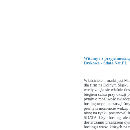
Witamy i z przyjemności
Dyskową - Sdata.Net.PL
Właścicielem marki jest Mar
dla firm na Dolnym Śląsku. 
wtedy zajęła się właśnie dos
biegiem czasu przy okazji p
pytały o możliwość świadcz
hostingowych co zaczęliśmy
pewnym momencie widząc ro
niszę na rynku postanowili
SDATA. Czyli hosting, ale 
dostarczaniu przestrzeni dy
hostingu www, których na r