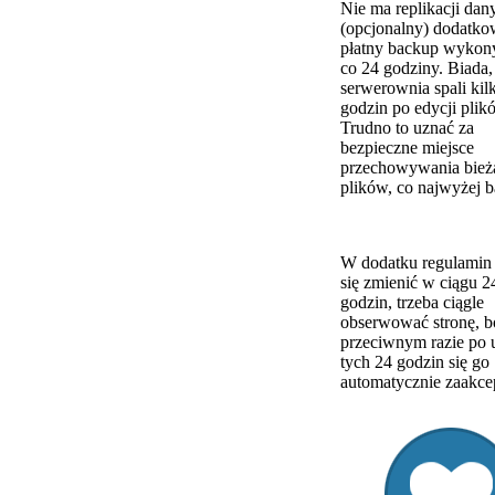
Nie ma replikacji dany
(opcjonalny) dodatk
płatny backup wyko
co 24 godziny. Biada, j
serwerownia spali kil
godzin po edycji plik
Trudno to uznać za
bezpieczne miejsce
przechowywania bież
plików, co najwyżej 
W dodatku regulamin
się zmienić w ciągu 2
godzin, trzeba ciągle
obserwować stronę, 
przeciwnym razie po 
tych 24 godzin się go
automatycznie zaakce