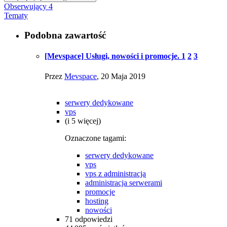
Obserwujący
4
Tematy
Podobna zawartość
[Mevspace] Usługi, nowości i promocje.
1
2
3
Przez
Mevspace
,
20 Maja 2019
serwery dedykowane
vps
(i 5 więcej)
Oznaczone tagami:
serwery dedykowane
vps
vps z administracją
administracja serwerami
promocje
hosting
nowości
71
odpowiedzi