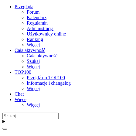
Przeglądaj
Forum
Kalendarz
Regulamin
Administracja
Użytkownicy online
Ranking
Więcej
Cała aktywność
Cała aktywność
Szukaj
Więcej
TOP100
Przejdź do TOP100
Informacje i changelog
Więcej
Chat
Więcej
Więcej