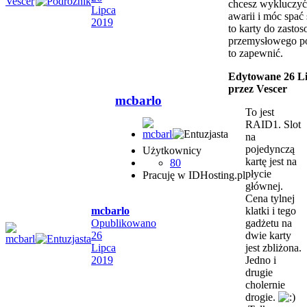
chcesz wykluczy
Lipca
awarii i móc spać
2019
to karty do zasto
przemysłowego p
to zapewnić.
Edytowane
26 L
przez Vescer
mcbarlo
To jest
RAID1. Slot
na
pojedynczą
Użytkownicy
kartę jest na
80
płycie
Pracuję w IDHosting.pl
głównej.
Cena tylnej
mcbarlo
klatki i tego
Opublikowano
gadżetu na
26
dwie karty
Lipca
jest zbliżona.
2019
Jedno i
drugie
cholernie
drogie.