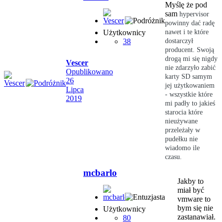
Myślę że pod
sam
hyperv
isor
powinny dać radę
Użytkownicy
nawet i te które
38
dostarczył
producent. Swoją
drogą mi się nigdy
Vescer
nie zdarzyło zabić
Opublikowano
karty SD samym
26
jej użytkowaniem
Lipca
- wszystkie które
2019
mi padły to jakieś
starocia które
nieużywane
przeleżały w
pudełku nie
wiadomo ile
czasu.
mcbarlo
Jakby to
miał być
vmware to
bym się nie
Użytkownicy
zastanawiał.
80