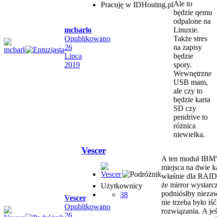
Ale to
Pracuję w IDHosting.pl
będzie qemu
odpalone na
mcbarlo
Linuxie.
Opublikowano
Także stres
26
na zapisy
Lipca
będzie
2019
spory.
Wewnętrzne
USB mam,
ale czy to
będzie karta
SD czy
pendrive to
różnica
niewielka.
Vescer
A ten moduł IBM'
miejsca na dwie k
właśnie dla RAID
że mirror wystarc
Użytkownicy
podniósłby nieza
38
Vescer
nie trzeba było iś
Opublikowano
rozwiązania. A jeś
26