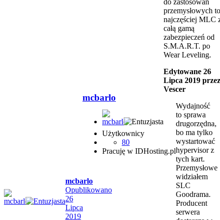
do zastosowań
przemysłowych t
najczęściej MLC 
całą gamą
zabezpieczeń od
S.M.A.R.T. po
Wear Leveling.
Edytowane
26
Lipca 2019
prze
Vescer
mcbarlo
Wydajność
to sprawa
drugorzędna,
bo ma tylko
Użytkownicy
wystartować
80
hypervisor z
Pracuję w IDHosting.pl
tych kart.
Przemysłowe
widziałem
mcbarlo
SLC
Opublikowano
Goodrama.
26
Producent
Lipca
serwera
2019