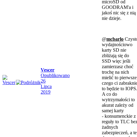
microSD od
GOODRAM'a i
jakoś nic się z nią
nie dzieje.
@
mcbarlo
Czyst
wydajnościowo
karty SD nie
zbliżają się do
SSD więc jeśli
zamierzasz choć
Vescer
trochę na nich
Opublikowano
mielić to pierwsze
26
czego ci zabrakni
Lipca
to będzie to IOPS
2019
A co do
wytrzymałości to
akurat zależy od
samej karty
- konsumenckie z
reguły to TLC be
żadnych
zabezpieczeń, a te