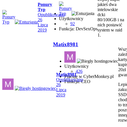
Ponury
jakieś dwa
Typ
intelowskie
Opublikowano
dcki
Użytkownicy
26
80/100GB i na
92
Lipca
nich postawić
Funkcja: DevSexOps
2019
system w raid
1.
Matix8981
Wszy
zale
karty
kupi
Użytkownicy
20zł
426
Matix8981
gwar
Pracuję w CyberMonkey.pl
Opublikowano
Funkcja: CEO
Lepi
26
zaku
Lipca
SSD 
2019
chod
to tr
posz
inne
rozw