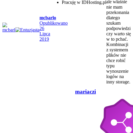
ale właśnie
Pracuję w IDHosting.pl
nie mam
przekonania
mcbarlo
dlatego
Opublikowano
szukam
26
podpowiedzi
Lipca
czy warto się
2019
w to pchać.
Kombinacji
z systemem
plików nie
chce robić
typu
wynoszenie
logów na
inny storage.
mariaczi