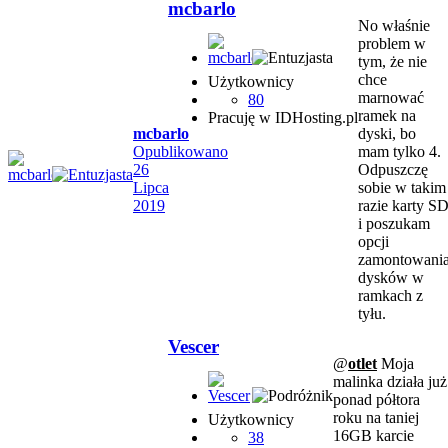
mcbarlo
No właśnie
problem w
tym, że nie
chce
Użytkownicy
marnować
80
ramek na
Pracuję w IDHosting.pl
mcbarlo
dyski, bo
Opublikowano
mam tylko 4.
26
Odpuszczę
Lipca
sobie w takim
2019
razie karty S
i poszukam
opcji
zamontowani
dysków w
ramkach z
tyłu.
Vescer
@
otlet
Moja
malinka działa już
ponad półtora
roku na taniej
Użytkownicy
16GB karcie
38