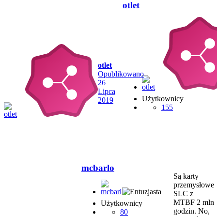
otlet
otlet
Opublikowano
26
Lipca
Użytkownicy
2019
155
mcbarlo
Są karty
przemysłowe
SLC z
MTBF 2 mln
Użytkownicy
godzin. No,
80