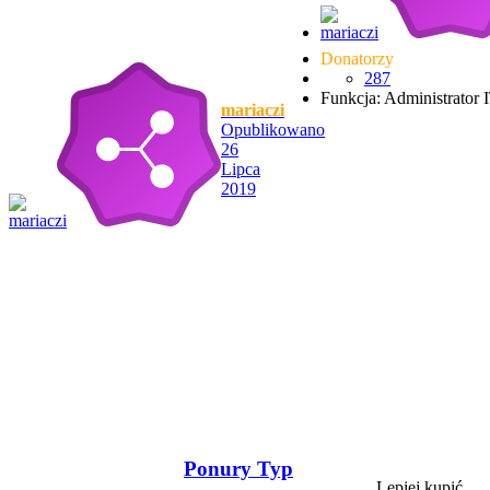
Donatorzy
287
Funkcja: Administrator 
mariaczi
Opublikowano
26
Lipca
2019
Ponury Typ
Lepiej kupić