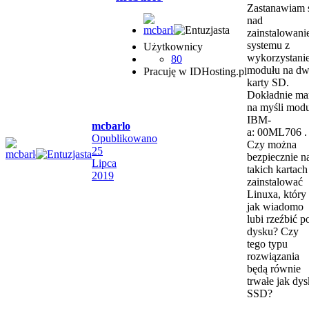
Zastanawiam 
nad
zainstalowan
systemu z
Użytkownicy
wykorzystani
80
modułu na dw
Pracuję w IDHosting.pl
karty SD.
Dokładnie m
na myśli mod
IBM-
mcbarlo
a: 00ML706 .
Opublikowano
Czy można
25
bezpiecznie n
Lipca
takich kartach
2019
zainstalować
Linuxa, który
jak wiadomo
lubi rzeźbić p
dysku? Czy
tego typu
rozwiązania
będą równie
trwałe jak dys
SSD?