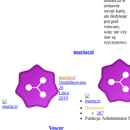
dostarcza w
zestawie
swoje karty,
ale dedykuje
jest pod
vmware,
więc nie czy
one są
wyczynowe.
mariaczi
mariaczi
Opublikowano
26
Lipca
2019
Donatorzy
287
Funkcja: Administrator 
Vescer