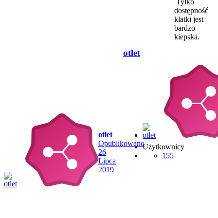
Tylko
dostępność
klatki jest
bardzo
kiepska.
otlet
otlet
Opublikowano
Użytkownicy
26
155
Lipca
2019