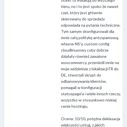
ticket to eskalują do wyższego
tieru, no i to jest spoko że nawet
czat, który jest głównie
skierowany do sprzedaży
odpowiada na pytania techniczne.
Tym samym skonfigurowali dla
mnie całą politykę antyspamową,
własne NS'y, custom config
cloudlinuxowy coby dobrze
działały również zawalone
woocommercy, przenieśli mnie na
moje widzimisie z lokalizacji FR do
DE, stworzyli skrypt do
odbanowywania klientów,
pomagali w konfiguracji
statuspage'a i wiele innych rzeczy,
wszystko w stosunkowo niskiej
cenie hostingu.
Ocena: 10/10, potężna deklasacja
większości usług, z jakich