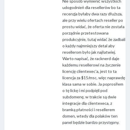
Nie sposób wymienić wszystkich
udogodnień dla resellerów bo ta
recenzja byłaby dwa razy dłuższa,
ale przy wielu ofertach reseller po
prostu widać, że oferta nie została
porządnie przetestowana
produkcyjnie, tutaj widać że zadbali
o każdy najmniejszy detal aby
resellerom było jak najłatwiej.
Warto napisać, że racknerd daje
każdemu resellerowi na życzenie
licencję clientexec'a, jest to ta
licencja za $15/msc, więc naprawdę
klasa sama w sobie. Ja poprosiłem
o tę lickę i mi podpięli pod
subdomenę, w trakcie są dwie
integracje dla clientexeca, z
bramką płatności i resellerem
domen, wtedy dla polaków ten
panel będzie bardzo przystępny.