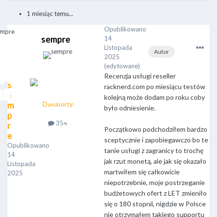
1 miesiąc temu...
Opublikowano
sempre
14
Listopada
Autor
2025
(edytowane)
Recenzja usługi reseller
s
racknerd.com po miesiącu testów
e
kolejną może dodam po roku coby
m
Donatorzy
było odniesienie.
p
354
r
Początkowo podchodziłem bardzo
e
sceptycznie i zapobiegawczo bo te
Opublikowano
tanie usługi z zagranicy to trochę
14
jak rzut monetą, ale jak się okazało
Listopada
martwiłem się całkowicie
2025
niepotrzebnie, moje postrzeganie
budżetowych ofert z LET zmieniło
się o 180 stopnii, nigdzie w Polsce
nie otrzymałem takiego supportu