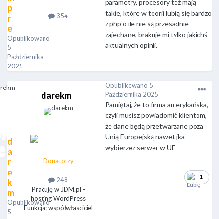
parametry, procesory też mają
p
takie, które w teorii lubią się bardzo
354
r
z php o ile nie są przesadnie
e
zajechane, brakuje mi tylko jakichś
Opublikowano
aktualnych opinii.
5
Października
2025
Opublikowano
5
darekm
Października 2025
Pamiętaj, że to firma amerykańska,
czyli musisz powiadomić klientom,
że dane będą przetwarzane poza
Unią Europejską nawet jka
d
wybierzez serwer w UE
a
r
Donatorzy
e
1
248
k
Pracuję w JDM.pl -
m
hosting WordPress
Opublikowano
Funkcja: współwłasciciel
5