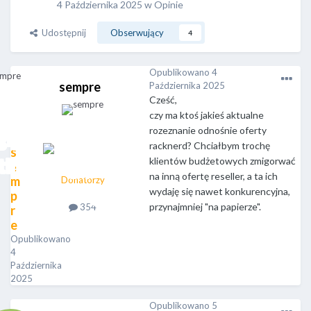
4 Października 2025
w
Opinie
Udostępnij
Obserwujący
4
Opublikowano
4
sempre
Października 2025
Cześć,
czy ma ktoś jakieś aktualne
rozeznanie odnośnie oferty
racknerd? Chciałbym trochę
s
klientów budżetowych zmigorwać
e
na inną ofertę reseller, a ta ich
m
Donatorzy
wydaję się nawet konkurencyjna,
p
przynajmniej "na papierze".
354
r
e
Opublikowano
4
Października
2025
Opublikowano
5