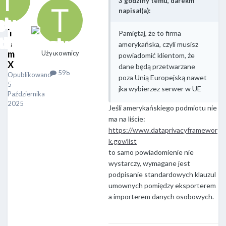
3 godziny temu, darekm
napisał(a):
T
Pamiętaj, że to firma
o
amerykańska, czyli musisz
m
Użytkownicy
powiadomić klientom, że
X
dane będą przetwarzane
598
Opublikowano
poza Unią Europejską nawet
5
jka wybierzez serwer w UE
Października
2025
Jeśli amerykańskiego podmiotu nie
ma na liście:
https://www.dataprivacyframewor
k.gov/list
to samo powiadomienie nie
wystarczy, wymagane jest
podpisanie standardowych klauzul
umownych pomiędzy eksporterem
a importerem danych osobowych.