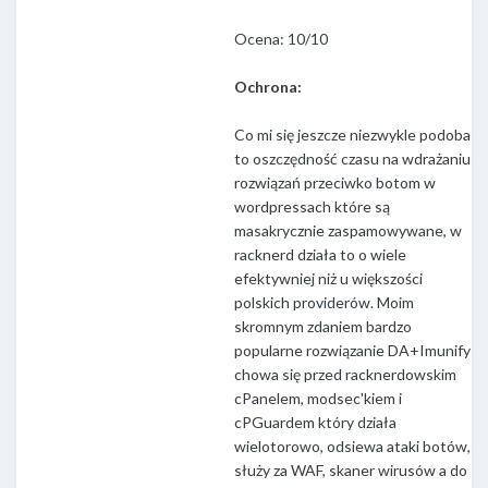
Ocena: 10/10
Ochrona:
Co mi się jeszcze niezwykle podoba
to oszczędność czasu na wdrażaniu
rozwiązań przeciwko botom w
wordpressach które są
masakrycznie zaspamowywane, w
racknerd działa to o wiele
efektywniej niż u większości
polskich providerów. Moim
skromnym zdaniem bardzo
popularne rozwiązanie DA+Imunify
chowa się przed racknerdowskim
cPanelem, modsec'kiem i
cPGuardem który działa
wielotorowo, odsiewa ataki botów,
służy za WAF, skaner wirusów a do