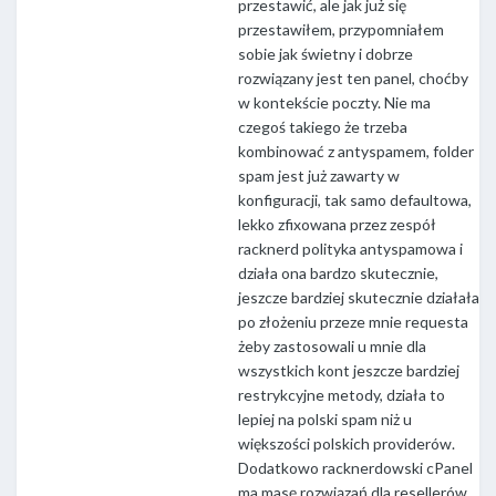
przestawić, ale jak już się
przestawiłem, przypomniałem
sobie jak świetny i dobrze
rozwiązany jest ten panel, choćby
w kontekście poczty. Nie ma
czegoś takiego że trzeba
kombinować z antyspamem, folder
spam jest już zawarty w
konfiguracji, tak samo defaultowa,
lekko zfixowana przez zespół
racknerd polityka antyspamowa i
działa ona bardzo skutecznie,
jeszcze bardziej skutecznie działała
po złożeniu przeze mnie requesta
żeby zastosowali u mnie dla
wszystkich kont jeszcze bardziej
restrykcyjne metody, działa to
lepiej na polski spam niż u
większości polskich providerów.
Dodatkowo racknerdowski cPanel
ma masę rozwiązań dla resellerów