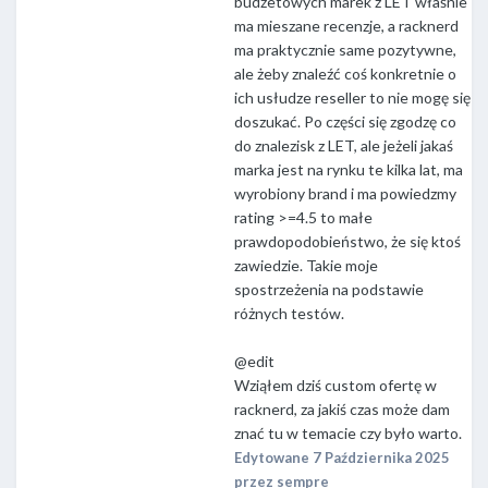
budżetowych marek z LET właśnie
ma mieszane recenzje, a racknerd
ma praktycznie same pozytywne,
ale żeby znaleźć coś konkretnie o
ich usłudze reseller to nie mogę się
doszukać. Po części się zgodzę co
do znalezisk z LET, ale jeżeli jakaś
marka jest na rynku te kilka lat, ma
wyrobiony brand i ma powiedzmy
rating >=4.5 to małe
prawdopodobieństwo, że się ktoś
zawiedzie. Takie moje
spostrzeżenia na podstawie
różnych testów.
@edit
Wziąłem dziś custom ofertę w
racknerd, za jakiś czas może dam
znać tu w temacie czy było warto.
Edytowane
7 Października 2025
przez sempre