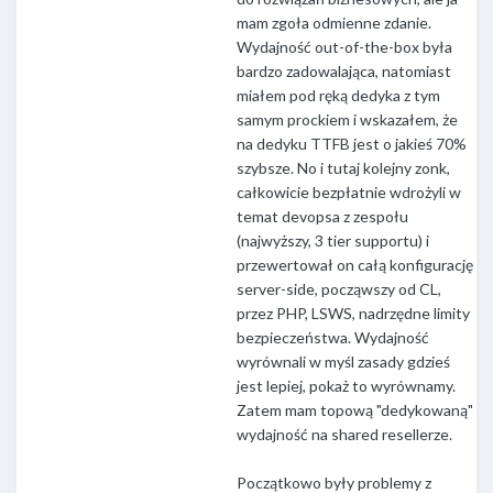
mam zgoła odmienne zdanie.
Wydajność out-of-the-box była
bardzo zadowalająca, natomiast
miałem pod ręką dedyka z tym
samym prockiem i wskazałem, że
na dedyku TTFB jest o jakieś 70%
szybsze. No i tutaj kolejny zonk,
całkowicie bezpłatnie wdrożyli w
temat devopsa z zespołu
(najwyższy, 3 tier supportu) i
przewertował on całą konfigurację
server-side, począwszy od CL,
przez PHP, LSWS, nadrzędne limity
bezpieczeństwa. Wydajność
wyrównali w myśl zasady gdzieś
jest lepiej, pokaż to wyrównamy.
Zatem mam topową "dedykowaną"
wydajność na shared resellerze.
Początkowo były problemy z