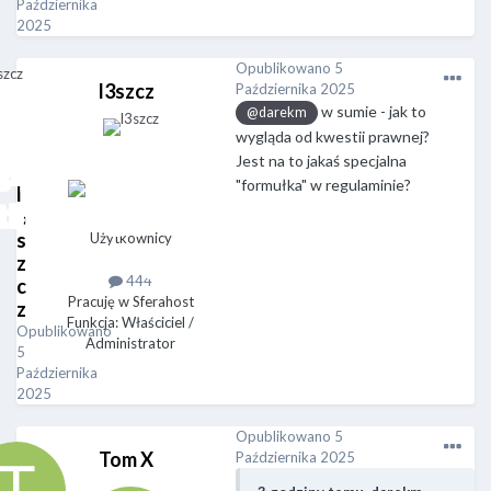
Października
2025
Opublikowano
5
l3szcz
Października 2025
w sumie - jak to
@darekm
wygląda od kwestii prawnej?
Jest na to jakaś specjalna
"formułka" w regulaminie?
l
3
s
Użytkownicy
z
444
c
Pracuję w Sferahost
z
Funkcja: Właściciel /
Opublikowano
Administrator
5
Października
2025
Opublikowano
5
Tom X
Października 2025