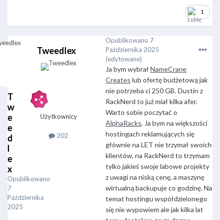
1
Opublikowano
7
Tweedlex
Października 2025
(edytowane)
Ja bym wybrał
NameCrane
Creates
lub ofertę budżetową jak
nie potrzeba ci 250 GB. Dustin z
T
RackNerd to już miał kilka afer.
w
Warto sobie poczytać o
e
Użytkownicy
AlphaRacks
. Ja bym na większości
e
hostingach reklamujących się
202
d
głównie na LET nie trzymał swoich
l
klientów, na RackNerd to trzymam
e
tylko jakieś swoje labowe projekty
x
z uwagi na niską cenę, a maszynę
Opublikowano
wirtualną backupuje co godzinę. Na
7
Października
temat hostingu współdzielonego
2025
się nie wypowiem ale jak kilka lat