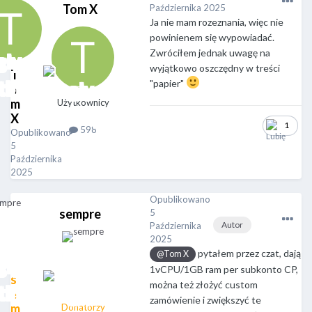
Tom X
Października 2025
Ja nie mam rozeznania, więc nie
powinienem się wypowiadać.
Zwróciłem jednak uwagę na
wyjątkowo oszczędny w treści
T
"papier"
o
m
Użytkownicy
X
1
598
Opublikowano
5
Października
2025
Opublikowano
sempre
5
Autor
Października
2025
pytałem przez czat, dają
@Tom X
1vCPU/1GB ram per subkonto CP,
s
można też złożyć custom
e
zamówienie i zwiększyć te
m
Donatorzy