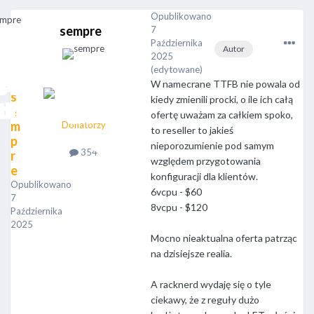
Opublikowano
sempre
7
Października
Autor
2025
(edytowane)
W namecrane TTFB nie powala od
s
kiedy zmienili procki, o ile ich całą
e
ofertę uważam za całkiem spoko,
m
Donatorzy
to reseller to jakieś
p
nieporozumienie pod samym
354
r
względem przygotowania
e
konfiguracji dla klientów.
Opublikowano
6vcpu - $60
7
8vcpu - $120
Października
2025
Mocno nieaktualna oferta patrząc
na dzisiejsze realia.
A racknerd wydaję się o tyle
ciekawy, że z reguły dużo