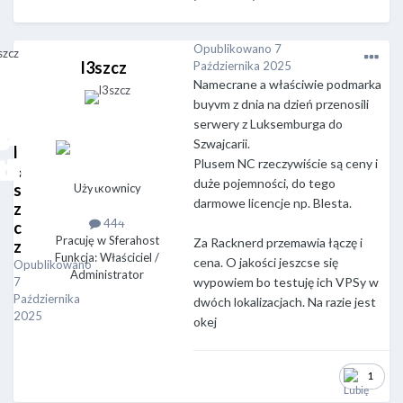
Opublikowano
7
l3szcz
Października 2025
Namecrane a właściwie podmarka
buyvm z dnia na dzień przenosili
serwery z Luksemburga do
Szwajcarii.
l
Plusem NC rzeczywiście są ceny i
3
duże pojemności, do tego
s
Użytkownicy
darmowe licencje np. Blesta.
z
444
c
Pracuję w Sferahost
Za Racknerd przemawia łączę i
z
Funkcja: Właściciel /
cena. O jakości jeszcse się
Opublikowano
Administrator
7
wypowiem bo testuję ich VPSy w
Października
dwóch lokalizacjach. Na razie jest
2025
okej
1