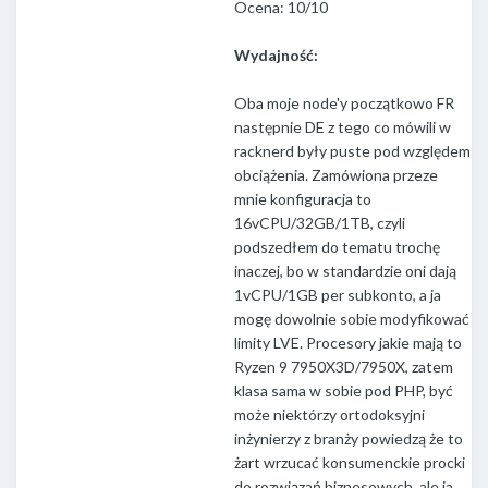
Ocena: 10/10
Wydajność:
Oba moje node'y początkowo FR
następnie DE z tego co mówili w
racknerd były puste pod względem
obciążenia. Zamówiona przeze
mnie konfiguracja to
16vCPU/32GB/1TB, czyli
podszedłem do tematu trochę
inaczej, bo w standardzie oni dają
1vCPU/1GB per subkonto, a ja
mogę dowolnie sobie modyfikować
limity LVE. Procesory jakie mają to
Ryzen 9 7950X3D/7950X, zatem
klasa sama w sobie pod PHP, być
może niektórzy ortodoksyjni
inżynierzy z branży powiedzą że to
żart wrzucać konsumenckie procki
do rozwiązań biznesowych, ale ja