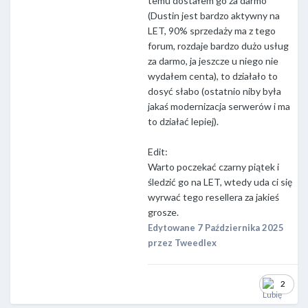
temu dostałem go za darmo
(Dustin jest bardzo aktywny na
LET, 90% sprzedaży ma z tego
forum, rozdaje bardzo dużo usług
za darmo, ja jeszcze u niego nie
wydałem centa), to działało to
dosyć słabo (ostatnio niby była
jakaś modernizacja serwerów i ma
to działać lepiej).
Edit:
Warto poczekać czarny piątek i
śledzić go na LET, wtedy uda ci się
wyrwać tego resellera za jakieś
grosze.
Edytowane
7 Października 2025
przez Tweedlex
2