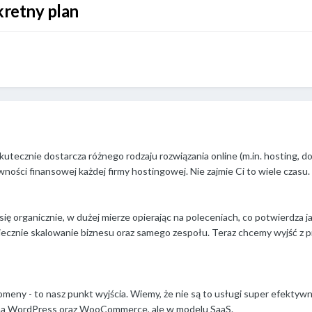
kretny plan
skutecznie dostarcza różnego rodzaju rozwiązania online (m.in. hosting,
ości finansowej każdej firmy hostingowej. Nie zajmie Ci to wiele czasu.
się organicznie, w dużej mierze opierając na poleceniach, co potwierdza
ecznie skalowanie biznesu oraz samego zespołu. Teraz chcemy wyjść z p
domeny - to nasz punkt wyjścia. Wiemy, że nie są to usługi super efekt
na WordPress oraz WooCommerce, ale w modelu SaaS.