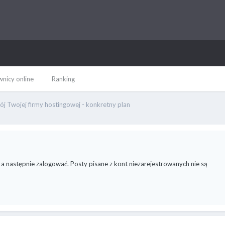
nicy online
Ranking
j Twojej firmy hostingowej - konkretny plan
 a następnie zalogować. Posty pisane z kont niezarejestrowanych nie są