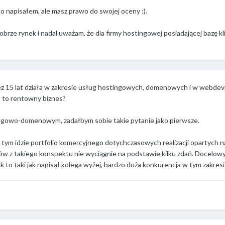
o napisałem, ale masz prawo do swojej oceny :).
brze rynek i nadal uważam, że dla firmy hostingowej posiadającej bazę kli
ez 15 lat działa w zakresie usług hostingowych, domenowych i w webdevi
s to rentowny biznes?
gowo-domenowym, zadałbym sobie takie pytanie jako pierwsze.
z tym idzie portfolio komercyjnego dotychczasowych realizacji opartych 
 z takiego konspektu nie wyciągnie na podstawie kilku zdań. Docelowy klie
 to taki jak napisał kolega wyżej, bardzo duża konkurencja w tym zakresi