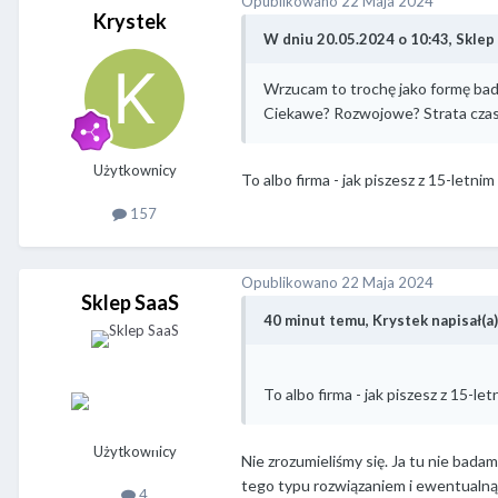
Opublikowano
22 Maja 2024
Krystek
W dniu 20.05.2024 o 10:43, Sklep 
Wrzucam to trochę jako formę bad
Ciekawe? Rozwojowe? Strata czas
Użytkownicy
To albo firma - jak piszesz z 15-letn
157
Opublikowano
22 Maja 2024
Sklep SaaS
40 minut temu, Krystek napisał(a)
To albo firma - jak piszesz z 15-l
Użytkownicy
Nie zrozumieliśmy się. Ja tu nie bad
tego typu rozwiązaniem i ewentualną
4