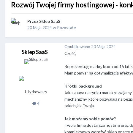
Rozwój Twojej firmy hostingowej - kon
Przez
Sklep SaaS
20 Maja 2024
w
Pozostałe
Opublikowano
20 Maja 2024
Sklep SaaS
Cześć,
Reprezentuję markę, która od 15 lat 
Mam pomysł na optymalizację efektywn
Krótki background
Użytkownicy
Jako znana na rynku marka rozwijamy 
mechanizmy, które pozwalają na bezpi
4
takich jak Twoja.
Jak możemy sobie pomóc?
Twoja firma dostarcza hosting oraz 
kompleksowo wdrożyć sklep oparty 