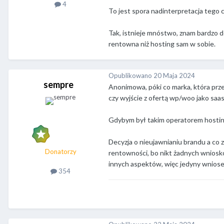
4
To jest spora nadinterpretacja tego c
Tak, istnieje mnóstwo, znam bardzo do
rentowna niż hosting sam w sobie.
Opublikowano
20 Maja 2024
sempre
Anonimowa, póki co marka, która prz
czy wyjście z ofertą wp/woo jako saa
Gdybym był takim operatorem hostin
Decyzja o nieujawnianiu brandu a co 
Donatorzy
rentowności, bo nikt żadnych wniosków
innych aspektów, więc jedyny wniosek
354