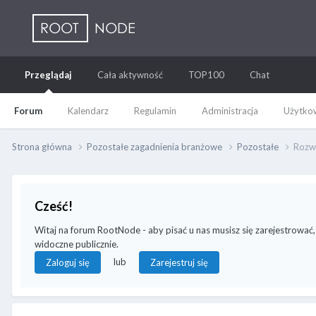
Przeglądaj
Cała aktywność
TOP100
Chat
Forum
Kalendarz
Regulamin
Administracja
Użytkow
Strona główna
Pozostałe zagadnienia branżowe
Pozostałe
Rozwó
Cześć!
Witaj na forum RootNode - aby pisać u nas musisz się zarejestrować,
widoczne publicznie.
lub
Zaloguj się
Zarejestruj się