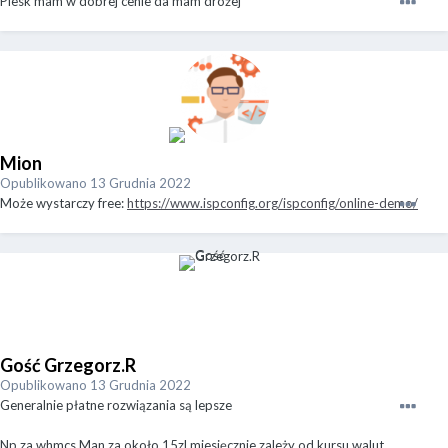
Plesk mam w dobrej cenie da mam drożej
Mion
Opublikowano
13 Grudnia 2022
Może wystarczy free:
https://www.ispconfig.org/ispconfig/online-demo/
Gość Grzegorz.R
Opublikowano
13 Grudnia 2022
Generalnie płatne rozwiązania są lepsze
Np za whmcs Man za około 15zl miesięcznie zależy od kursu walut