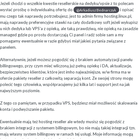
Jeżeli chodzi o wszelkie kwestie resellerskie na dedyku/vpsie z to polecam
wysłać prośbę o indywidualną ofertę do
i opisać
@Arkadiusz Bednarczyk
mu czego tak naprawdę potrzebujesz, jest to admin firmy hosting.linux.pl,
mają naprawdę preferencyjne stawki na cały dodatkowy soft jeżeli wykupisz
u nich dedyka lub VPS'a z opieką, ale taką prawdziwą, nie opieką na zasadzie
managed gdzie po prostu dostarczają Ci panel i radź sobie sam a my
pomagamy ewentualnie w razie gdybyś miał jakieś pytania związane z
panelem.
Alternatywnie, jeżeli możesz pogodzić się z brakiem automatyzacji panelu
billingowego, przy czym mieć wliczoną już pełną opiekę i DA, aktualizacje,
bezpieczeństwo klientów, które jest imho najważniejsze, w/w firma ma w
ofercie pakiety reseller z całkowitą separacją kont. Ze swojej strony mogę
polecić tego człowieka, współpracujemy już kilka lat i support jest na jak
najwyższym poziomie.
Z tego co pamiętam, w przypadku VPS, będziesz miał możliwość skalowania
konta i podwyższanie pakietu.
Ewentualnie mają też hosting reseller ale wtedy musisz się pogodzić z
brakiem integracji z systemem billingowym, bo nie mają takiej integracji tzn.
mają własny system billingowy w ramach tej usługi. Moje informację mogą