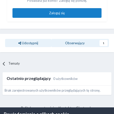
Posiadasz już konto? Zaloguj się poniżej.
Zaloguj się
Udostępnij
Obserwujący
1
Tematy
Ostatnio przeglądający
0 użytkowników
Brak zarejestrowanych użytkowników przeglądających tę stronę.
Polityka prywatności
Kontakt
Ciasteczka
ⓒ 2017-2026 RootNode Team