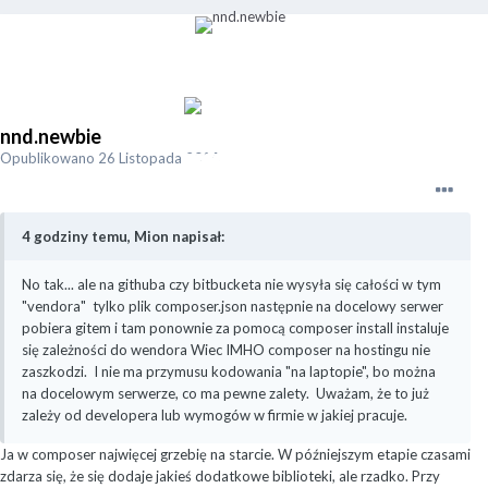
nnd.newbie
Opublikowano
26 Listopada 2020
4 godziny temu, Mion napisał:
No tak... ale na githuba czy bitbucketa nie wysyła się całości w tym
"vendora" tylko plik composer.json następnie na docelowy serwer
pobiera gitem i tam ponownie za pomocą composer install instaluje
się zależności do wendora
Wiec IMHO
composer na hostingu nie
zaszkodzi. I nie ma przymusu kodowania "na laptopie", bo można
na docelowym serwerze, co ma pewne zalety.
Uważam, że to już
zależy od developera lub wymogów w firmie w jakiej pracuje.
Ja w composer najwięcej grzebię na starcie. W późniejszym etapie czasami
zdarza się, że się dodaje jakieś dodatkowe biblioteki, ale rzadko. Przy