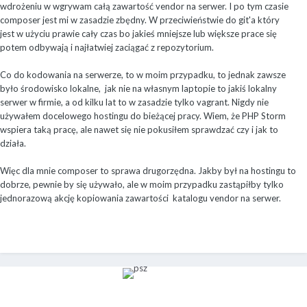
wdrożeniu w wgrywam całą zawartość vendor na serwer. I po tym czasie
composer jest mi w zasadzie zbędny. W przeciwieństwie do git'a który
jest w użyciu prawie cały czas bo jakieś mniejsze lub większe prace się
potem odbywają i najłatwiej zaciągać z repozytorium.
Co do kodowania na serwerze, to w moim przypadku, to jednak zawsze
było środowisko lokalne, jak nie na własnym laptopie to jakiś lokalny
serwer w firmie, a od kilku lat to w zasadzie tylko vagrant. Nigdy nie
używałem docelowego hostingu do bieżącej pracy. Wiem, że PHP Storm
wspiera taką pracę, ale nawet się nie pokusiłem sprawdzać czy i jak to
działa.
Więc dla mnie composer to sprawa drugorzędna. Jakby był na hostingu to
dobrze, pewnie by się używało, ale w moim przypadku zastąpiłby tylko
jednorazową akcję kopiowania zawartości katalogu vendor na serwer.