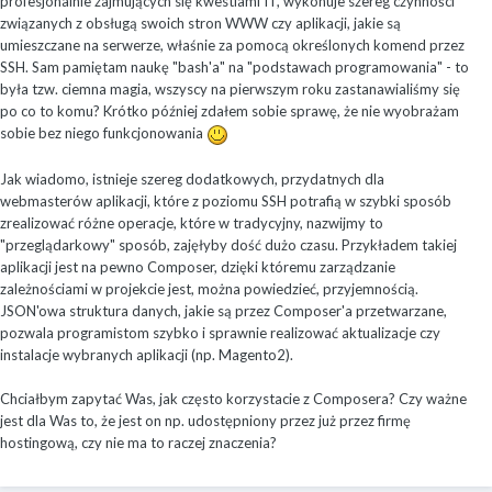
profesjonalnie zajmujących się kwestiami IT, wykonuje szereg czynności
związanych z obsługą swoich stron WWW czy aplikacji, jakie są
umieszczane na serwerze, właśnie za pomocą określonych komend przez
SSH. Sam pamiętam naukę "bash'a" na "podstawach programowania" - to
była tzw. ciemna magia, wszyscy na pierwszym roku zastanawialiśmy się
po co to komu? Krótko później zdałem sobie sprawę, że nie wyobrażam
sobie bez niego funkcjonowania
Jak wiadomo, istnieje szereg dodatkowych, przydatnych dla
webmasterów aplikacji, które z poziomu SSH potrafią w szybki sposób
zrealizować różne operacje, które w tradycyjny, nazwijmy to
"przeglądarkowy" sposób, zajęłyby dość dużo czasu. Przykładem takiej
aplikacji jest na pewno Composer, dzięki któremu zarządzanie
zależnościami w projekcie jest, można powiedzieć, przyjemnością.
JSON'owa struktura danych, jakie są przez Composer'a przetwarzane,
pozwala programistom szybko i sprawnie realizować aktualizacje czy
instalacje wybranych aplikacji (np. Magento2).
Chciałbym zapytać Was, jak często korzystacie z Composera? Czy ważne
jest dla Was to, że jest on np. udostępniony przez już przez firmę
hostingową, czy nie ma to raczej znaczenia?