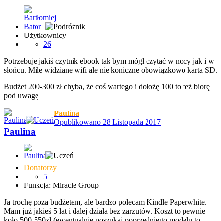
Użytkownicy
26
Potrzebuje jakiś czytnik ebook tak bym mógł czytać w nocy jak i w
słońcu. Mile widziane wifi ale nie koniczne obowiązkowo karta SD.
Budżet 200-300 zł chyba, że coś wartego i dołożę 100 to też biorę
pod uwagę
Paulina
Opublikowano
28 Listopada 2017
Paulina
Donatorzy
5
Funkcja: Miracle Group
Ja trochę poza budżetem, ale bardzo polecam Kindle Paperwhite.
Mam już jakieś 5 lat i dalej działa bez zarzutów. Koszt to pewnie
koło 500-550zł (ewentualnie poszukaj poprzedniego modelu to