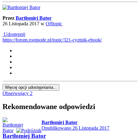
Przez
Bartłomiej Bator
26 Listopada 2017
w
Offtopic
Udostępnij
https://forum.rootnode.pl/topic/321-cyztnik-ebook/
Więcej opcji udostępniania...
Obserwujący
2
Rekomendowane odpowiedzi
Bartłomiej Bator
Opublikowano
26 Listopada 2017
Bartłomiej Bator