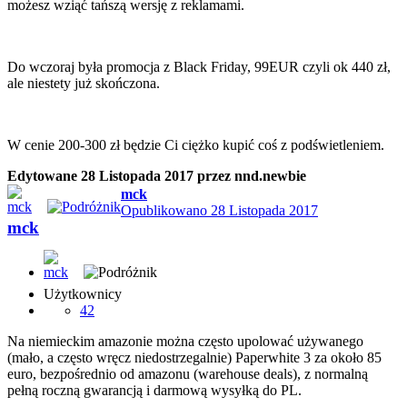
możesz wziąć tańszą wersję z reklamami.
Do wczoraj była promocja z Black Friday, 99EUR czyli ok 440 zł,
ale niestety już skończona.
W cenie 200-300 zł będzie Ci ciężko kupić coś z podświetleniem.
Edytowane
28 Listopada 2017
przez nnd.newbie
mck
Opublikowano
28 Listopada 2017
mck
Użytkownicy
42
Na niemieckim amazonie można często upolować używanego
(mało, a często wręcz niedostrzegalnie) Paperwhite 3 za około 85
euro, bezpośrednio od amazonu (warehouse deals), z normalną
pełną roczną gwarancją i darmową wysyłką do PL.