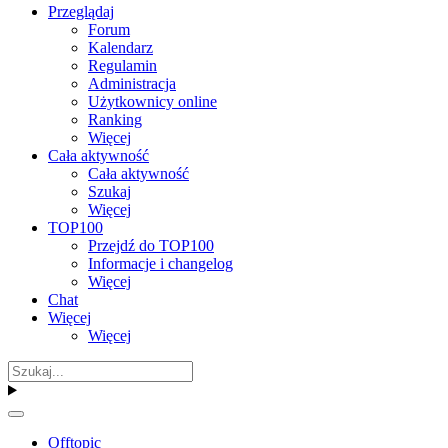
Przeglądaj
Forum
Kalendarz
Regulamin
Administracja
Użytkownicy online
Ranking
Więcej
Cała aktywność
Cała aktywność
Szukaj
Więcej
TOP100
Przejdź do TOP100
Informacje i changelog
Więcej
Chat
Więcej
Więcej
Offtopic