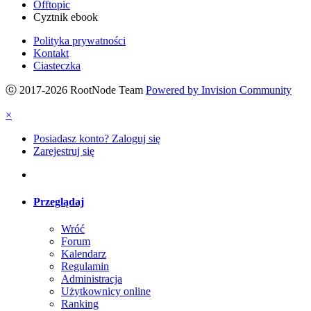
Offtopic
Cyztnik ebook
Polityka prywatności
Kontakt
Ciasteczka
ⓒ 2017-2026 RootNode Team
Powered by Invision Community
×
Posiadasz konto? Zaloguj się
Zarejestruj się
Przeglądaj
Wróć
Forum
Kalendarz
Regulamin
Administracja
Użytkownicy online
Ranking