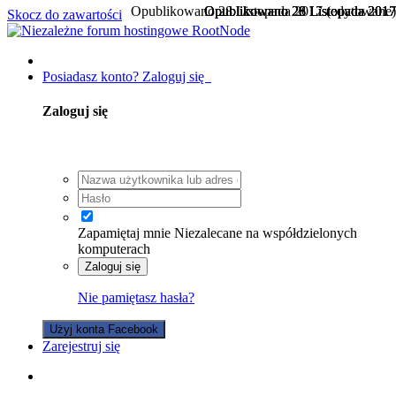
Opublikowano
Opublikowano
Opublikowano
Opublikowano
28 Listopada 2017
26 Listopada 2017
28 Listopada 2017
28 Listopada 2017
(edytowane)
Skocz do zawartości
Posiadasz konto? Zaloguj się
Zaloguj się
Zapamiętaj mnie
Niezalecane na współdzielonych
komputerach
Zaloguj się
Nie pamiętasz hasła?
Użyj konta Facebook
Zarejestruj się