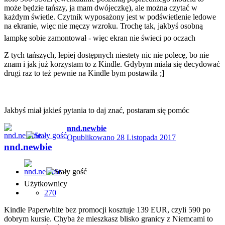
może będzie tańszy, ja mam dwójeczkę), ale można czytać w
każdym świetle. Czytnik wyposażony jest w podświetlenie ledowe
na ekranie, więc nie męczy wzroku. Trochę tak, jakbyś osobną
lampkę sobie zamontował - więc ekran nie świeci po oczach
Z tych tańszych, lepiej dostępnych niestety nic nie polecę, bo nie
znam i jak już korzystam to z Kindle. Gdybym miała się decydować
drugi raz to też pewnie na Kindle bym postawiła ;]
Jakbyś miał jakieś pytania to daj znać, postaram się pomóc
nnd.newbie
Opublikowano
28 Listopada 2017
nnd.newbie
Użytkownicy
270
Kindle Paperwhite bez promocji kosztuje 139 EUR, czyli 590 po
dobrym kursie. Chyba że mieszkasz blisko granicy z Niemcami to