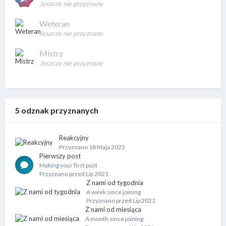
Jeszcze nie przyznane
Weteran
Jeszcze nie przyznane
Mistrz
Jeszcze nie przyznane
5 odznak przyznanych
Reakcyjny
Przyznano
18 Maja 2022
Pierwszy post
Making your first post
Przyznano przed Lip 2021
Z nami od tygodnia
A week since joining
Przyznano przed Lip 2021
Z nami od miesiąca
A month since joining