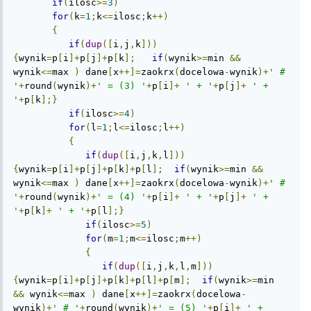
if
(
ilosc
>=
3
)
for
(
k
=
1
;
k
<=
ilosc
;
k
++)
{
if
(
dup
([
i
,
j
,
k
]))
{
wynik
=
p
[
i
]+
p
[
j
]+
p
[
k
];
if
(
wynik
>=
min 
&&
wynik
<=
max 
)
 dane
[
x
++]=
zaokrx
(
docelowa
-
wynik
)+
' # 
'
+
round
(
wynik
)+
' = (3) '
+
p
[
i
]+
' + '
+
p
[
j
]+
' + 
'
+
p
[
k
];}
if
(
ilosc
>=
4
)
for
(
l
=
1
;
l
<=
ilosc
;
l
++)
{
if
(
dup
([
i
,
j
,
k
,
l
]))
{
wynik
=
p
[
i
]+
p
[
j
]+
p
[
k
]+
p
[
l
];
if
(
wynik
>=
min 
&&
wynik
<=
max 
)
 dane
[
x
++]=
zaokrx
(
docelowa
-
wynik
)+
' # 
'
+
round
(
wynik
)+
' = (4) '
+
p
[
i
]+
' + '
+
p
[
j
]+
' + 
'
+
p
[
k
]+
' + '
+
p
[
l
];}
if
(
ilosc
>=
5
)
for
(
m
=
1
;
m
<=
ilosc
;
m
++)
{
if
(
dup
([
i
,
j
,
k
,
l
,
m
]))
{
wynik
=
p
[
i
]+
p
[
j
]+
p
[
k
]+
p
[
l
]+
p
[
m
];
if
(
wynik
>=
min 
&&
 wynik
<=
max 
)
 dane
[
x
++]=
zaokrx
(
docelowa
-
wynik
)+
' # '
+
round
(
wynik
)+
' = (5) '
+
p
[
i
]+
' + 