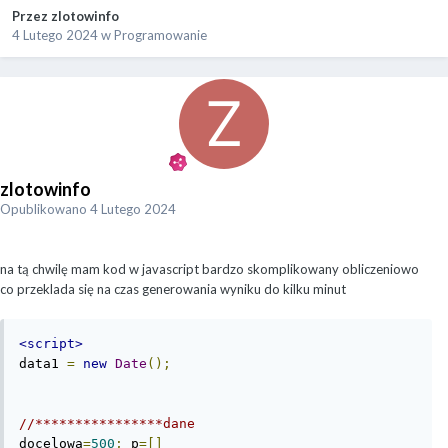
Przez
zlotowinfo
4 Lutego 2024
w
Programowanie
zlotowinfo
Opublikowano
4 Lutego 2024
na tą chwilę mam kod w javascript bardzo skomplikowany obliczeniowo
co przeklada się na czas generowania wyniku do kilku minut
<script>
data1 
=
new
Date
();
//****************dane
docelowa
=
500
;
 p
=[]