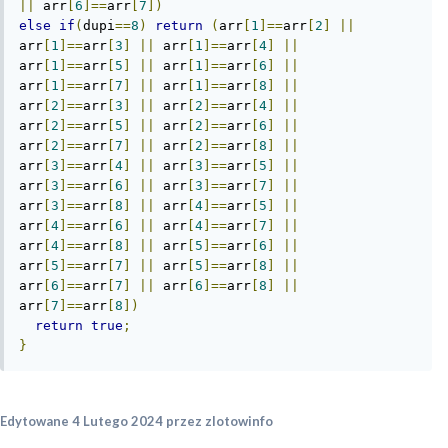
||
 arr
[
6
]==
arr
[
7
])
else
if
(
dupi
==
8
)
return
(
arr
[
1
]==
arr
[
2
]
||
arr
[
1
]==
arr
[
3
]
||
 arr
[
1
]==
arr
[
4
]
||
arr
[
1
]==
arr
[
5
]
||
 arr
[
1
]==
arr
[
6
]
||
arr
[
1
]==
arr
[
7
]
||
 arr
[
1
]==
arr
[
8
]
||
arr
[
2
]==
arr
[
3
]
||
 arr
[
2
]==
arr
[
4
]
||
arr
[
2
]==
arr
[
5
]
||
 arr
[
2
]==
arr
[
6
]
||
arr
[
2
]==
arr
[
7
]
||
 arr
[
2
]==
arr
[
8
]
||
arr
[
3
]==
arr
[
4
]
||
 arr
[
3
]==
arr
[
5
]
||
arr
[
3
]==
arr
[
6
]
||
 arr
[
3
]==
arr
[
7
]
||
arr
[
3
]==
arr
[
8
]
||
 arr
[
4
]==
arr
[
5
]
||
arr
[
4
]==
arr
[
6
]
||
 arr
[
4
]==
arr
[
7
]
||
arr
[
4
]==
arr
[
8
]
||
 arr
[
5
]==
arr
[
6
]
||
arr
[
5
]==
arr
[
7
]
||
 arr
[
5
]==
arr
[
8
]
||
arr
[
6
]==
arr
[
7
]
||
 arr
[
6
]==
arr
[
8
]
||
arr
[
7
]==
arr
[
8
])
return
true
;
}
Edytowane
4 Lutego 2024
przez zlotowinfo