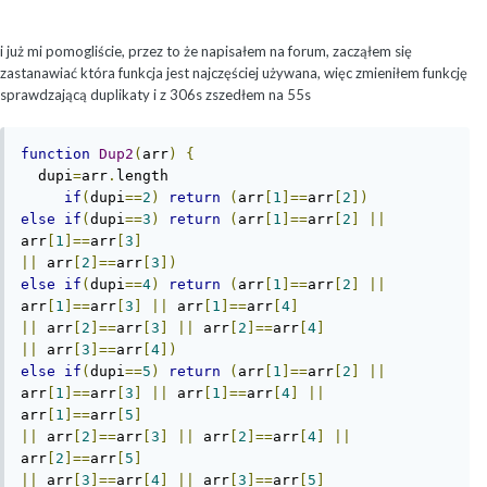
i już mi pomogliście, przez to że napisałem na forum, zacząłem się
zastanawiać która funkcja jest najczęściej używana, więc zmieniłem funkcję
sprawdzającą duplikaty i z 306s zszedłem na 55s
function
Dup2
(
arr
)
{
  dupi
=
arr
.
length

if
(
dupi
==
2
)
return
(
arr
[
1
]==
arr
[
2
])
else
if
(
dupi
==
3
)
return
(
arr
[
1
]==
arr
[
2
]
||
arr
[
1
]==
arr
[
3
]
||
 arr
[
2
]==
arr
[
3
])
else
if
(
dupi
==
4
)
return
(
arr
[
1
]==
arr
[
2
]
||
arr
[
1
]==
arr
[
3
]
||
 arr
[
1
]==
arr
[
4
]
||
 arr
[
2
]==
arr
[
3
]
||
 arr
[
2
]==
arr
[
4
]
||
 arr
[
3
]==
arr
[
4
])
else
if
(
dupi
==
5
)
return
(
arr
[
1
]==
arr
[
2
]
||
arr
[
1
]==
arr
[
3
]
||
 arr
[
1
]==
arr
[
4
]
||
arr
[
1
]==
arr
[
5
]
||
 arr
[
2
]==
arr
[
3
]
||
 arr
[
2
]==
arr
[
4
]
||
arr
[
2
]==
arr
[
5
]
||
 arr
[
3
]==
arr
[
4
]
||
 arr
[
3
]==
arr
[
5
]