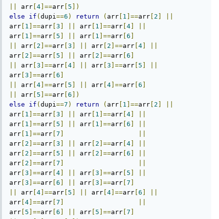
||
 arr
[
4
]==
arr
[
5
])
else
if
(
dupi
==
6
)
return
(
arr
[
1
]==
arr
[
2
]
||
arr
[
1
]==
arr
[
3
]
||
 arr
[
1
]==
arr
[
4
]
||
arr
[
1
]==
arr
[
5
]
||
 arr
[
1
]==
arr
[
6
]
||
 arr
[
2
]==
arr
[
3
]
||
 arr
[
2
]==
arr
[
4
]
||
arr
[
2
]==
arr
[
5
]
||
 arr
[
2
]==
arr
[
6
]
||
 arr
[
3
]==
arr
[
4
]
||
 arr
[
3
]==
arr
[
5
]
||
arr
[
3
]==
arr
[
6
]
||
 arr
[
4
]==
arr
[
5
]
||
 arr
[
4
]==
arr
[
6
]
||
 arr
[
5
]==
arr
[
6
])
else
if
(
dupi
==
7
)
return
(
arr
[
1
]==
arr
[
2
]
||
arr
[
1
]==
arr
[
3
]
||
 arr
[
1
]==
arr
[
4
]
||
arr
[
1
]==
arr
[
5
]
||
 arr
[
1
]==
arr
[
6
]
||
arr
[
1
]==
arr
[
7
]
||
arr
[
2
]==
arr
[
3
]
||
 arr
[
2
]==
arr
[
4
]
||
arr
[
2
]==
arr
[
5
]
||
 arr
[
2
]==
arr
[
6
]
||
arr
[
2
]==
arr
[
7
]
||
arr
[
3
]==
arr
[
4
]
||
 arr
[
3
]==
arr
[
5
]
||
arr
[
3
]==
arr
[
6
]
||
 arr
[
3
]==
arr
[
7
]
||
 arr
[
4
]==
arr
[
5
]
||
 arr
[
4
]==
arr
[
6
]
||
arr
[
4
]==
arr
[
7
]
||
arr
[
5
]==
arr
[
6
]
||
 arr
[
5
]==
arr
[
7
]