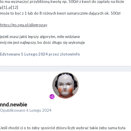
to ma wyznaczyć przybliżoną kwotę np. 500zł z kwot do zapłaty na liście
p[1]..p[12]
może to być z 1 lub do 8 różnych kwot sumarycznie dających ok. 500zł
https://go.oga.pl/allegropay
jeżeli znasz jakiś lepszy algorytm, mile widziane
mój nie jest najlepszy, bo dość długo się wykonuje
Edytowane
5 Lutego 2024
przez zlotowinfo
nnd.newbie
Opublikowano
6 Lutego 2024
Jeśli chodzi ci o to żeby spośród zbioru liczb wybrać takie żeby suma była