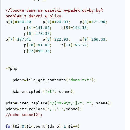
//losowe dane na wszelki wypadek gdyby był 
problem z danymi w pliku
p
[
1
]=
100.00
;
	p
[
2
]=
120.93
;
	p
[
3
]=
121.90
;
	p
[
4
]=
141.83
;
	p
[
5
]=
144.16
;
	p
[
6
]=
173.32
;
p
[
7
]=
177.41
;
	p
[
8
]=
222.93
;
	p
[
9
]=
266.33
;
	p
[
10
]=
91.85
;
	p
[
11
]=
95.27
;
	p
[
12
]=
99.33
;
<?
php

   $dane
=
file_get_contents
(
'dane.txt'
);
   $dane
=
explode
(
"zł"
,
 $dane
);
$dane
=
preg_replace
(
"/[^0-9\t,']/"
,
""
,
 $dane
);
$dane
=
str_replace
(
','
,
'.'
,
$dane
);
//echo $dane[2];
for
(
$i
=
0
;
$i
<
count
(
$dane
)-
1
;
$i
++)