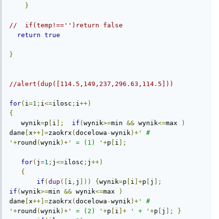
}
//  if(temp!=='')return false
return
true
}
//alert(dup([114.5,149,237,296.63,114.5]))
for
(
i
=
1
;
i
<=
ilosc
;
i
++)
{
   wynik
=
p
[
i
];
if
(
wynik
>=
min 
&&
 wynik
<=
max 
)
dane
[
x
++]=
zaokrx
(
docelowa
-
wynik
)+
' # 
'
+
round
(
wynik
)+
' = (1) '
+
p
[
i
];
for
(
j
=
1
;
j
<=
ilosc
;
j
++)
{
if
(
dup
([
i
,
j
]))
{
wynik
=
p
[
i
]+
p
[
j
];
if
(
wynik
>=
min 
&&
 wynik
<=
max 
)
dane
[
x
++]=
zaokrx
(
docelowa
-
wynik
)+
' # 
'
+
round
(
wynik
)+
' = (2) '
+
p
[
i
]+
' + '
+
p
[
j
];
}