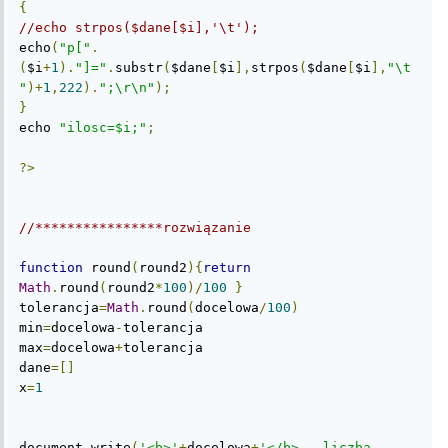
{
//echo strpos($dane[$i],'\t');
echo
(
"p["
.
(
$i
+
1
).
"]="
.
substr
(
$dane
[
$i
],
strpos
(
$dane
[
$i
],
"\t
"
)+
1
,
222
).
";\r\n"
);
}
echo 
"ilosc=$i;"
;
?>
//****************rozwiązanie
function
 round
(
round2
){
return
Math
.
round
(
round2
*
100
)/
100
}
tolerancja
=
Math
.
round
(
docelowa
/
100
)
min
=
docelowa
-
tolerancja

max
=
docelowa
+
tolerancja

dane
=[]
x
=
1
document
.
write
(
'<b>'
+
docelowa
+
'</b> - liczba 