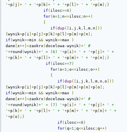
'
+
p
[
j
]+
' + '
+
p
[
k
]+
' + '
+
p
[
l
]+
' + '
+
p
[
m
];}
if
(
ilosc
>=
6
)
for
(
n
=
1
;
n
<=
ilosc
;
n
++)
{
if
(
dup
([
i
,
j
,
k
,
l
,
m
,
n
]))
{
wynik
=
p
[
i
]+
p
[
j
]+
p
[
k
]+
p
[
l
]+
p
[
m
]+
p
[
n
];
if
(
wynik
>=
min 
&&
 wynik
<=
max 
)
dane
[
x
++]=
zaokrx
(
docelowa
-
wynik
)+
' # 
'
+
round
(
wynik
)+
' = (6) '
+
p
[
i
]+
' + '
+
p
[
j
]+
' + 
'
+
p
[
k
]+
' + '
+
p
[
l
]+
' + '
+
p
[
m
]+
' + '
+
p
[
n
];}
if
(
ilosc
>=
7
)
for
(
o
=
1
;
o
<=
ilosc
;
o
++)
{
if
(
dup
([
i
,
j
,
k
,
l
,
m
,
n
,
o
]))
{
wynik
=
p
[
i
]+
p
[
j
]+
p
[
k
]+
p
[
l
]+
p
[
m
]+
p
[
n
]+
p
[
o
];
if
(
wynik
>=
min 
&&
 wynik
<=
max 
)
dane
[
x
++]=
zaokrx
(
docelowa
-
wynik
)+
' # 
'
+
round
(
wynik
)+
' = (7) '
+
p
[
i
]+
' + '
+
p
[
j
]+
' + 
'
+
p
[
k
]+
' + '
+
p
[
l
]+
' + '
+
p
[
m
]+
' + '
+
p
[
n
]+
' + 
'
+
p
[
o
];}
if
(
ilosc
>=
8
)
for
(
q
=
1
;
q
<=
ilosc
;
q
++)