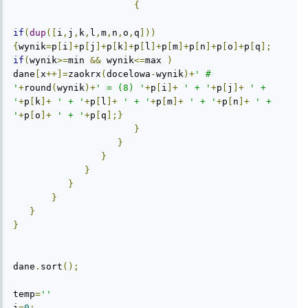
{
if
(
dup
([
i
,
j
,
k
,
l
,
m
,
n
,
o
,
q
]))
{
wynik
=
p
[
i
]+
p
[
j
]+
p
[
k
]+
p
[
l
]+
p
[
m
]+
p
[
n
]+
p
[
o
]+
p
[
q
];
if
(
wynik
>=
min 
&&
 wynik
<=
max 
)
dane
[
x
++]=
zaokrx
(
docelowa
-
wynik
)+
' # 
'
+
round
(
wynik
)+
' = (8) '
+
p
[
i
]+
' + '
+
p
[
j
]+
' + 
'
+
p
[
k
]+
' + '
+
p
[
l
]+
' + '
+
p
[
m
]+
' + '
+
p
[
n
]+
' + 
'
+
p
[
o
]+
' + '
+
p
[
q
];}
}
}
}
}
}
}
}
}
dane
.
sort
();
temp
=
''
i
=
0
;