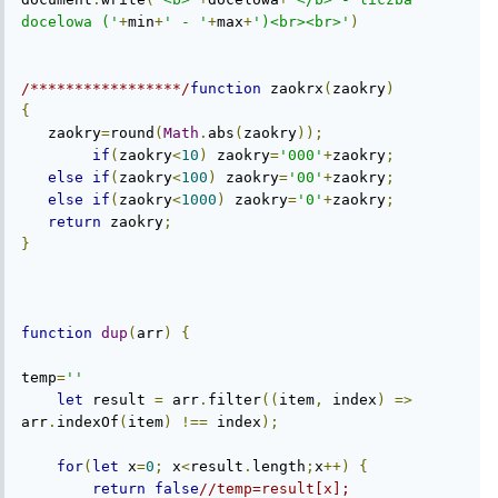
docelowa ('
+
min
+
' - '
+
max
+
')<br><br>'
)
/*****************/
function
 zaokrx
(
zaokry
)
{
   zaokry
=
round
(
Math
.
abs
(
zaokry
));
if
(
zaokry
<
10
)
 zaokry
=
'000'
+
zaokry
;
else
if
(
zaokry
<
100
)
 zaokry
=
'00'
+
zaokry
;
else
if
(
zaokry
<
1000
)
 zaokry
=
'0'
+
zaokry
;
return
 zaokry
;
}
function
dup
(
arr
)
{
temp
=
''
let
 result 
=
 arr
.
filter
((
item
,
 index
)
=>
arr
.
indexOf
(
item
)
!==
 index
);
for
(
let
 x
=
0
;
 x
<
result
.
length
;
x
++)
{
return
false
//temp=result[x];