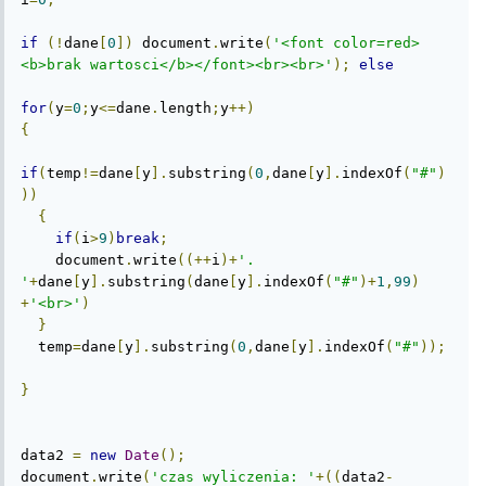
if
(!
dane
[
0
])
 document
.
write
(
'<font color=red>
<b>brak wartosci</b></font><br><br>'
);
else
for
(
y
=
0
;
y
<=
dane
.
length
;
y
++)
{
if
(
temp
!=
dane
[
y
].
substring
(
0
,
dane
[
y
].
indexOf
(
"#"
)
))
{
if
(
i
>
9
)
break
;
    document
.
write
((++
i
)+
'. 
'
+
dane
[
y
].
substring
(
dane
[
y
].
indexOf
(
"#"
)+
1
,
99
)
+
'<br>'
)
}
  temp
=
dane
[
y
].
substring
(
0
,
dane
[
y
].
indexOf
(
"#"
));
}
data2 
=
new
Date
();
document
.
write
(
'czas wyliczenia: '
+((
data2
-