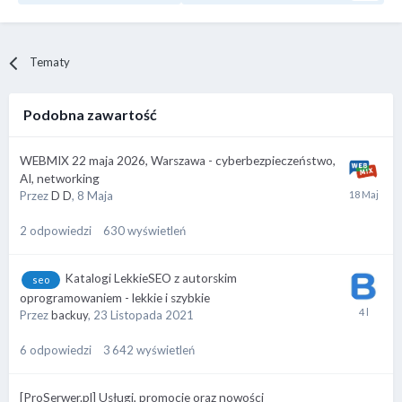
Tematy
Podobna zawartość
WEBMIX 22 maja 2026, Warszawa - cyberbezpieczeństwo,
AI, networking
Przez
D D
,
8 Maja
2
odpowiedzi
630
wyświetleń
Katalogi LekkieSEO z autorskim
seo
oprogramowaniem - lekkie i szybkie
Przez
backuy
,
23 Listopada 2021
6
odpowiedzi
3 642
wyświetleń
[ProSerwer.pl] Usługi, promocje oraz nowości