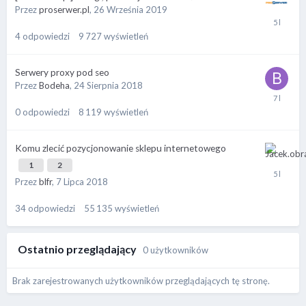
Przez
proserwer.pl
,
26 Września 2019
4
odpowiedzi
9 727
wyświetleń
Serwery proxy pod seo
Przez
Bodeha
,
24 Sierpnia 2018
0
odpowiedzi
8 119
wyświetleń
Komu zlecić pozycjonowanie sklepu internetowego
1
2
Przez
blfr
,
7 Lipca 2018
34
odpowiedzi
55 135
wyświetleń
Ostatnio przeglądający
0 użytkowników
Brak zarejestrowanych użytkowników przeglądających tę stronę.