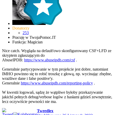
Donatorzy
253
Pracuję w TwojaPomoc.IT
Funkcja: Magician
Nice catch. Wygląda na default'owo skonfigurowany CSF+LFD ze
skryptem zgłaszającym do
AbuseIPDB:
https://www.abuseipdb.com/csf
.
Generalnie partycypowanie w tym projekcie jest dobre, natomiast
IMHO powinno się to robić troszkę z głową, np. wycinając zbędne,
wrażliwe dane i false positive'y.
Generalnie
https://www.abuseipdb.com/reporting-policy
.
W kwestii logowań, sądzę że wątpliwe byłoby przekazywanie
jakichś pełnych debug/verbose logów z hasłami gdzieś zewnętrznie,
lecz oczywiście pewności nie ma.
Tweedlex