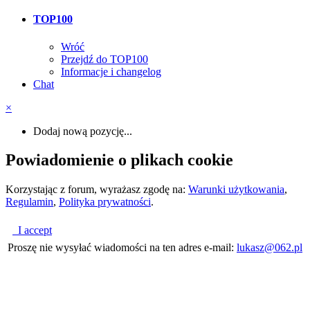
TOP100
Wróć
Przejdź do TOP100
Informacje i changelog
Chat
×
Dodaj nową pozycję...
Powiadomienie o plikach cookie
Korzystając z forum, wyrażasz zgodę na:
Warunki użytkowania
,
Regulamin
,
Polityka prywatności
.
I accept
Proszę nie wysyłać wiadomości na ten adres e-mail:
lukasz@062.pl