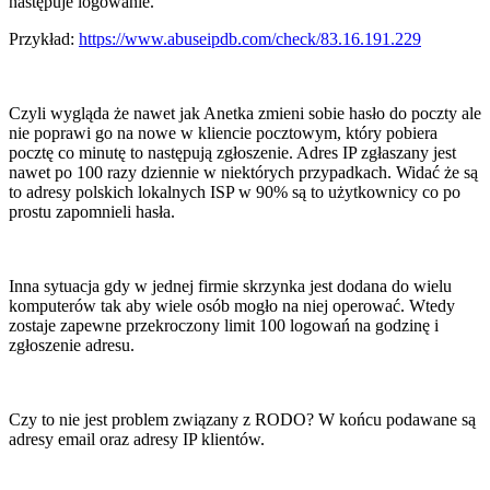
następuje logowanie.
Przykład:
https://www.abuseipdb.com/check/83.16.191.229
Czyli wygląda że nawet jak Anetka zmieni sobie hasło do poczty ale
nie poprawi go na nowe w kliencie pocztowym, który pobiera
pocztę co minutę to następują zgłoszenie. Adres IP zgłaszany jest
nawet po 100 razy dziennie w niektórych przypadkach. Widać że są
to adresy polskich lokalnych ISP w 90% są to użytkownicy co po
prostu zapomnieli hasła.
Inna sytuacja gdy w jednej firmie skrzynka jest dodana do wielu
komputerów tak aby wiele osób mogło na niej operować. Wtedy
zostaje zapewne przekroczony limit 100 logowań na godzinę i
zgłoszenie adresu.
Czy to nie jest problem związany z RODO? W końcu podawane są
adresy email oraz adresy IP klientów.