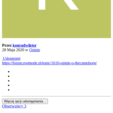
Przez
konradwiktor
28 Maja 2020
w
Opinie
Udostępnij
https://forum.rootnode.pl/topic/1610-opinie-o-thecamelsorg/
Więcej opcji udostępniania...
Obserwujący
3