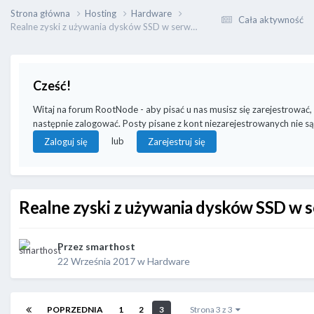
Strona główna
Hosting
Hardware
Cała aktywność
Realne zyski z używania dysków SSD w serwerze.
Cześć!
Witaj na forum RootNode - aby pisać u nas musisz się zarejestrować,
następnie zalogować. Posty pisane z kont niezarejestrowanych nie są
lub
Zaloguj się
Zarejestruj się
Realne zyski z używania dysków SSD w 
Przez
smarthost
22 Września 2017
w
Hardware
POPRZEDNIA
1
2
3
Strona 3 z 3