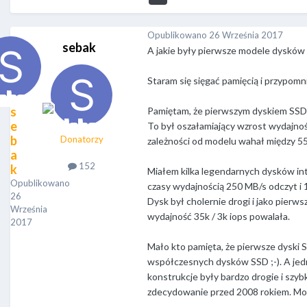
Opublikowano
26 Września 2017
sebak
A jakie były pierwsze modele dysków 
Staram się sięgać pamięcią i przypomni
s
Pamiętam, że pierwszym dyskiem SSD j
e
To był oszałamiający wzrost wydajności
b
Donatorzy
zależności od modelu wahał między 55,
a
152
k
Miałem kilka legendarnych dysków int
Opublikowano
czasy wydajnością 250 MB/s odczyt i 
26
Dysk był cholernie drogi i jako pierw
Września
wydajność 35k / 3k iops powalała.
2017
Mało kto pamięta, że pierwsze dyski S
współczesnych dysków SSD ;-). A jed
konstrukcje były bardzo drogie i szyb
zdecydowanie przed 2008 rokiem. Mo