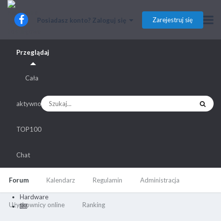
Zarejestruj się
Posiadasz konto? Zaloguj się
Przeglądaj
Cała
aktywność
TOP100
Chat
Forum
Kalendarz
Regulamin
Administracja
Hardware
Użytkownicy online
Ranking