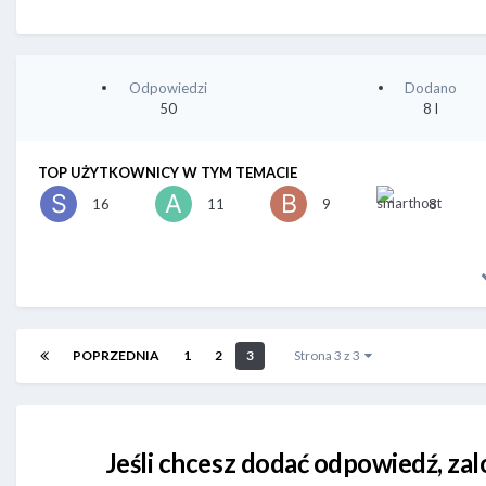
Odpowiedzi
Dodano
50
8 l
TOP UŻYTKOWNICY W TYM TEMACIE
16
11
9
8
POPRZEDNIA
1
2
3
Strona 3 z 3
Jeśli chcesz dodać odpowiedź, zal