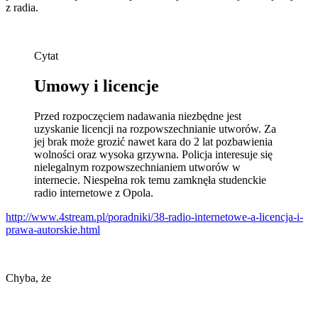
z radia.
Cytat
Umowy i licencje
Przed rozpoczęciem nadawania niezbędne jest
uzyskanie licencji na rozpowszechnianie utworów. Za
jej brak może grozić nawet kara do 2 lat pozbawienia
wolności oraz wysoka grzywna. Policja interesuje się
nielegalnym rozpowszechnianiem utworów w
internecie. Niespełna rok temu zamknęła studenckie
radio internetowe z Opola.
http://www.4stream.pl/poradniki/38-radio-internetowe-a-licencja-i-
prawa-autorskie.html
Chyba, że