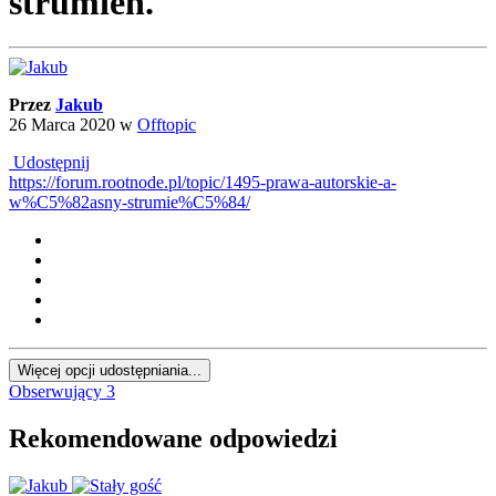
strumień.
Przez
Jakub
26 Marca 2020
w
Offtopic
Udostępnij
https://forum.rootnode.pl/topic/1495-prawa-autorskie-a-
w%C5%82asny-strumie%C5%84/
Więcej opcji udostępniania...
Obserwujący
3
Rekomendowane odpowiedzi