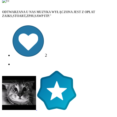
ODTWARZANA U NAS MUZYKA WYŁĄCZONA JEST Z OPŁAT
ZAIKS,STOART,ZPAV,SAWP ITP."
2