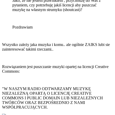
Jako, że nie jestem prawnikiem , przychodzę do Was z
pytaniem, czy potrzebuję jakiś licencji aby puszczać
muzykę na własnym strumyku (shoutcast)?
Pozdrawiam
Wszystko zależy jaka muzyka i komu.. ale ogólnie ZAIKS lubi sie
zainteresować takimi rzeczami..
Rozwiązaniem jest puszczanie muzyki opartej na licencji Creative
Commons:
"W NASZYM RADIO ODTWARZAMY MUZYKĘ
NIEZALEŻNĄ OPARTĄ O LICENCJĘ CREATIVE
COMMONS I PUBLIC DOMAIN LUB NIEZALEŻNYCH
TWÓRCÓW ORAZ BEZPOŚREDNIO Z NAMI
WSPÓŁPRACUJĄCYCH.