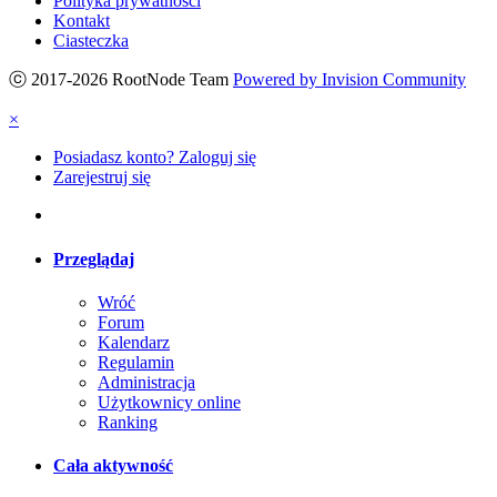
Polityka prywatności
Kontakt
Ciasteczka
ⓒ 2017-2026 RootNode Team
Powered by Invision Community
×
Posiadasz konto? Zaloguj się
Zarejestruj się
Przeglądaj
Wróć
Forum
Kalendarz
Regulamin
Administracja
Użytkownicy online
Ranking
Cała aktywność