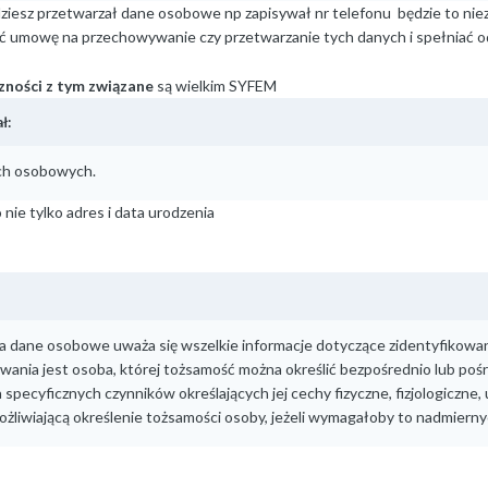
ędziesz przetwarzał dane osobowe np zapisywał nr telefonu będzie to ni
ać umowę na przechowywanie czy przetwarzanie tych danych i spełniać 
zności z tym związane
są wielkim SYFEM
ł:
ch osobowych.
 nie tylko adres i data urodzenia
a dane osobowe uważa się wszelkie informacje dotyczące zidentyfikowane
ania jest osoba, której tożsamość można określić bezpośrednio lub pośr
ka specyficznych czynników określających jej cechy fizyczne, fizjologicz
ożliwiającą określenie tożsamości osoby, jeżeli wymagałoby to nadmierny