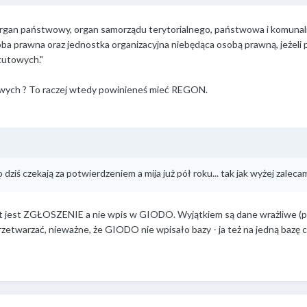
gan państwowy, organ samorządu terytorialnego, państwowa i komunalna 
soba prawna oraz jednostka organizacyjna niebędąca osobą prawną, jeżeli
atutowych."
owych ? To raczej wtedy powinieneś mieć REGON.
o dziś czekają za potwierdzeniem a mija już pół roku... tak jak wyżej zalec
 jest ZGŁOSZENIE a nie wpis w GIODO. Wyjątkiem są dane wrażliwe (płe
etwarzać, nieważne, że GIODO nie wpisało bazy - ja też na jedną bazę cz