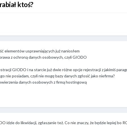
abiał ktoś?
ość elementów usprawniających już naniosłem
 prawa z ochroną danych osobowych, czyli GIODO
tracji GIODO i na starcie już dwie różne opcje rejestracji z jakimiś parag
o nie posiadam, czyli nie mogę bazy danych zgłosić jako niefirma?
powierzenia danych osobowych z firmą hostingową
DO idzie do likwidacji, zgłaszanie też. Co nie znaczy, że będzie lepiej bo R