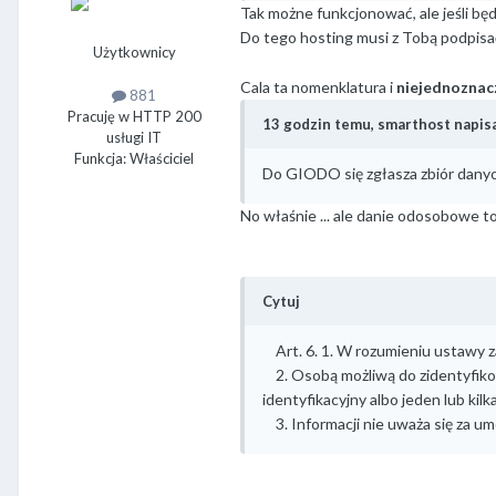
Tak możne funkcjonować, ale jeśli b
Do tego hosting musi z Tobą podpis
Użytkownicy
Cala ta nomenklatura i
niejednoznac
881
Pracuję w HTTP 200
13 godzin temu, smarthost napisa
usługi IT
Funkcja: Właściciel
Do GIODO się zgłasza zbiór dany
No właśnie ... ale danie odosobowe to
Cytuj
Art. 6. 1. W rozumieniu ustawy z
2. Osobą możliwą do zidentyfikow
identyfikacyjny albo jeden lub kil
3. Informacji nie uważa się za um