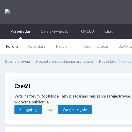
Przeglądaj
Cała aktywność
TOP100
Chat
Forum
Kalendarz
Regulamin
Administracja
Użytkow
Strona główna
Pozostałe zagadnienia branżowe
Pozostałe
zgłas
Cześć!
Witaj na forum RootNode - aby pisać u nas musisz się zarejestrować,
widoczne publicznie.
lub
Zaloguj się
Zarejestruj się