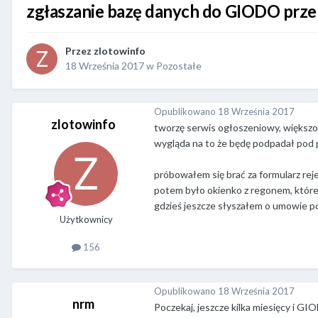
zgłaszanie bazę danych do GIODO przer
Przez
zlotowinfo
18 Września 2017
w
Pozostałe
Opublikowano
18 Września 2017
zlotowinfo
tworzę serwis ogłoszeniowy, większ
wygląda na to że będę podpadał pod
próbowałem się brać za formularz rejes
potem było okienko z regonem, któreg
gdzieś jeszcze słyszałem o umowie 
Użytkownicy
156
Opublikowano
18 Września 2017
nrm
Poczekaj, jeszcze kilka miesięcy i GIO