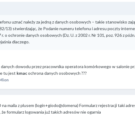
efonu uznać należy za jedną z danych osobowych – takie stanowisko zaj
 682/13) stwierdzając, że Podanie numeru telefonu i adresu poczty inte
 r. o ochronie danych osobowych (Dz. U. z 2002 r. Nr 101, poz. 926 z póź
jaśnia dlaczego.
danych dowodu przez pracownika operatora komórkowego w salonie przy re
e tu jest
kmac
ochrona danych osobowych ???
Mion
na maila z plusem (login+giodo@domena) Formularz rejestracji taki adres
, że formularz logowania już takich adresów nie ogarnia