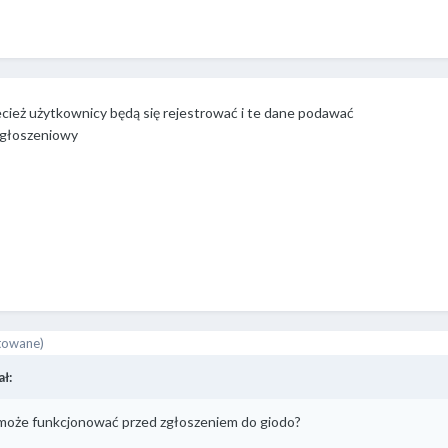
cież użytkownicy będą się rejestrować i te dane podawać
 ogłoszeniowy
towane)
ł:
 może funkcjonować przed zgłoszeniem do giodo?