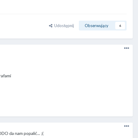
Udostępnij
Obserwujący
6
rafami
ODO da nam popalić... ;(