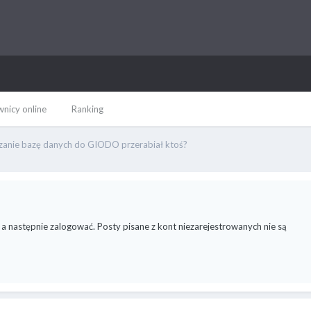
nicy online
Ranking
zanie bazę danych do GIODO przerabiał ktoś?
 a następnie zalogować. Posty pisane z kont niezarejestrowanych nie są