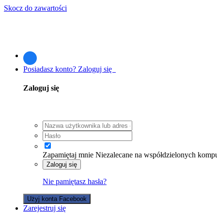
Skocz do zawartości
Posiadasz konto? Zaloguj się
Zaloguj się
Zapamiętaj mnie
Niezalecane na współdzielonych komp
Zaloguj się
Nie pamiętasz hasła?
Użyj konta Facebook
Zarejestruj się