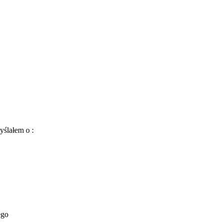
yślałem o :
ego