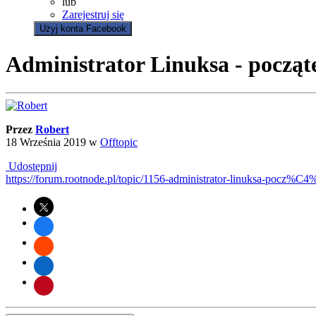
lub
Zarejestruj się
Użyj konta Facebook
Administrator Linuksa - począt
Przez
Robert
18 Września 2019
w
Offtopic
Udostępnij
https://forum.rootnode.pl/topic/1156-administrator-linuksa-pocz%C4