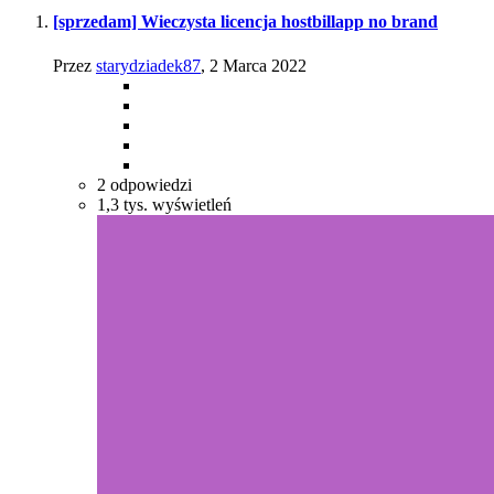
[sprzedam] Wieczysta licencja hostbillapp no brand
Przez
starydziadek87
,
2 Marca 2022
2
odpowiedzi
1,3 tys.
wyświetleń