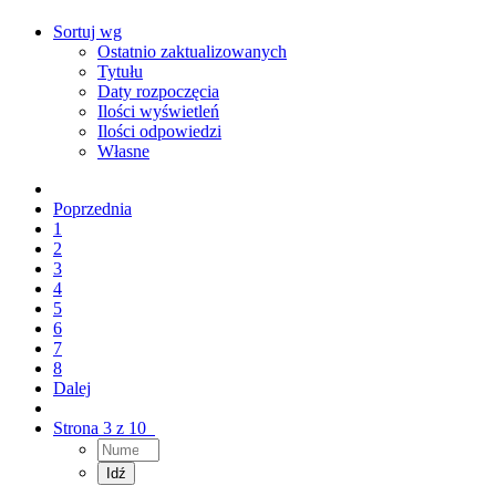
Sortuj wg
Ostatnio zaktualizowanych
Tytułu
Daty rozpoczęcia
Ilości wyświetleń
Ilości odpowiedzi
Własne
Poprzednia
1
2
3
4
5
6
7
8
Dalej
Strona 3 z 10