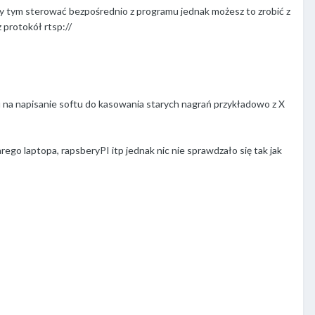
żeby tym sterować bezpośrednio z programu jednak możesz to zrobić z
 protokół rtsp://
su na napisanie softu do kasowania starych nagrań przykładowo z X
ego laptopa, rapsberyPI itp jednak nic nie sprawdzało się tak jak