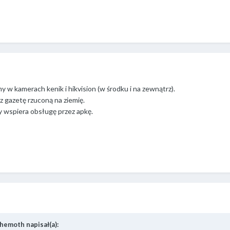
 w kamerach kenik i hikvision (w środku i na zewnątrz).
z gazetę rzuconą na ziemię.
y wspiera obsługę przez apkę.
hemoth
napisał(a):