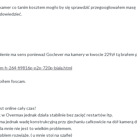
amer co tanim kosztem mogło by się sprawdzić przegooglowałem masę stro
dowiedzieć.
ulenie ma sens ponieważ Goclever ma kamery w kwocie 229zł tą brałem
am-h-264-fi9816p-p2p-720p-biala.html
upiłem foscam.
st online cały czas!
k w Overmax jednak działa stabilnie bez zacięć restartów itp.
 ma jednak wadę konstrukcyjną przy zjechaniu całkowicie na dół kamerą 
a mnie nie jest to wielkim problemem.
lem rozwiąże. ( u mnie stoi na szafie)