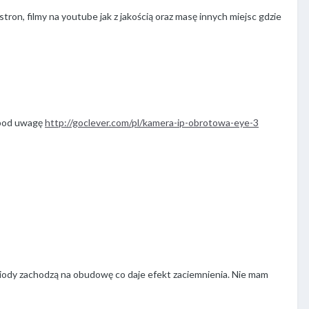
n, filmy na youtube jak z jakością oraz masę innych miejsc gdzie
 pod uwagę
http://goclever.com/pl/kamera-ip-obrotowa-eye-3
diody zachodzą na obudowę co daje efekt zaciemnienia. Nie mam