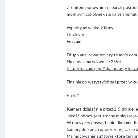
Zrobiłem ponownie research pośród k
mógłbym cokolwiek się na ten temat 
Wpadły mi w oko 2 firmy.
Goclever
Foscam
Długo analizowałem czy te moje ceb
No i foscama w kwocie 255zł
http://foscam.pl/p81,kamera-ip-fosc
Finalnie po wszystkich za i przeciw k
Efekt?
Kamera działa! nie przez 2-5 dni ale je
Jakość obrazu jest trochę mniejsza ja
W nocy przy doświetlaniu diodami IR
kamery do końca opuszczonej także dl
Ma mocowanie sufitowe które ten prob