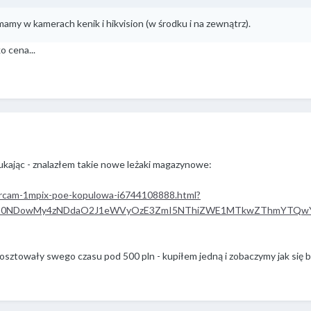
amy w kamerach kenik i hikvision (w środku i na zewnątrz).
o cena...
ukając - znalazłem takie nowe leżaki magazynowe:
i-aircam-1mpix-poe-kopulowa-i6744108888.html?
zo0NDowMy4zNDdaO2J1eWVyOzE3ZmI5NThiZWE1MTkwZThmYTQ
 kosztowały swego czasu pod 500 pln - kupiłem jedną i zobaczymy jak si