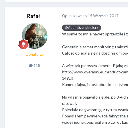
Rafał
Opublikowano
15 Września 2017
@Adam Szendzielorz
W sumie to mnie nawet uprzedziłeś z 
Generalnie temat monitoringu mieszk
Całość opierała się na dość niskim bu
Donatorzy
A więc tak pierwsza kamera IP jaką 
118
http://www.overmax.eu/product/cam
149zł!
Kamera fajna, jakość obrazku ok tyłem
No właśnie pojawiło się ale, po 3-4 dn
ratował.
Poleciała na gwarancję z tytułu wymi
Pomyślałem pewnie wada fabryczna zda
wadę i jednak poprosiłem o zwrot kas