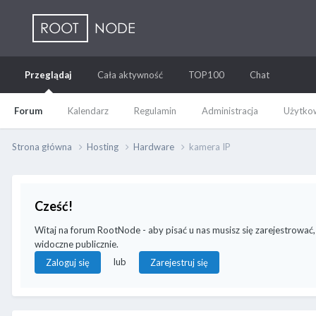
Przeglądaj
Cała aktywność
TOP100
Chat
Forum
Kalendarz
Regulamin
Administracja
Użytkow
Strona główna
Hosting
Hardware
kamera IP
Cześć!
Witaj na forum RootNode - aby pisać u nas musisz się zarejestrować,
widoczne publicznie.
lub
Zaloguj się
Zarejestruj się