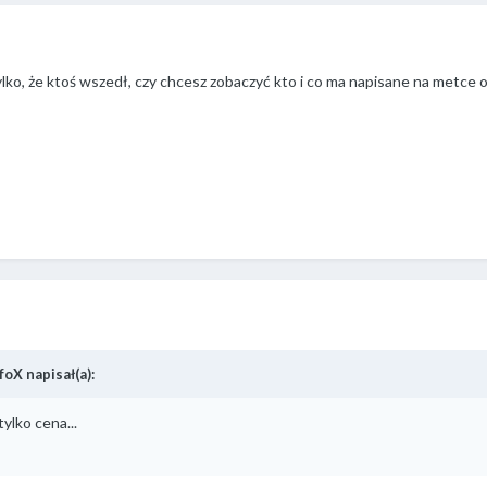
ylko, że ktoś wszedł, czy chcesz zobaczyć kto i co ma napisane na metce
foX
napisał(a):
ylko cena...