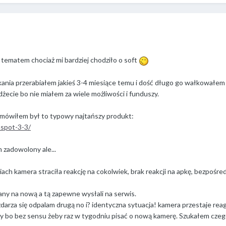
tematem chociaż mi bardziej chodziło o soft
ania przerabiałem jakieś 3-4 miesiące temu i dość długo go wałkowałem 
dżecie bo nie miałem za wiele możliwości i funduszy.
zamówiłem był to typowy najtańszy produkt:
spot-3-3/
 zadowolony ale...
iach kamera straciła reakcję na cokolwiek, brak reakcji na apkę, bezpośre
any na nową a tą zapewne wysłali na serwis.
rza się odpalam drugą no i? identyczna sytuacja! kamera przestaje reag
y bo bez sensu żeby raz w tygodniu pisać o nową kamerę. Szukałem czego