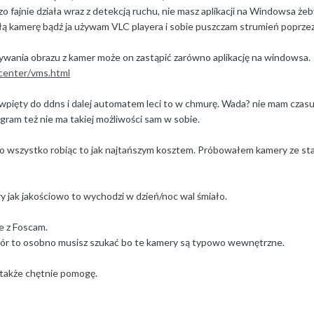
zo fajnie działa wraz z detekcją ruchu, nie masz aplikacji na Windowsa 
ałą kamerę bądź ja używam VLC playera i sobie puszczam strumień poprzez
ywania obrazu z kamer może on zastąpić zarówno aplikację na windowsa.
center/vms.html
st wpięty do ddns i dalej automatem leci to w chmurę. Wada? nie mam cza
gram też nie ma takiej możliwości sam w sobie.
to wszystko robiąc to jak najtańszym kosztem. Próbowałem kamery ze star
ery jak jakościowo to wychodzi w dzień/noc wal śmiało.
e z Foscam.
wór to osobno musisz szukać bo te kamery są typowo wewnętrzne.
 także chętnie pomogę.