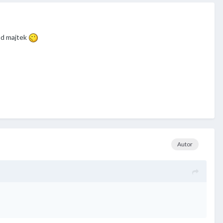
 od majtek
Autor