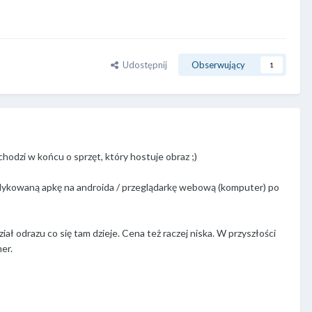
Udostępnij
Obserwujący
1
chodzi w końcu o sprzęt, który hostuje obraz ;)
 dedykowaną apkę na androida / przeglądarkę webową (komputer) po
ział odrazu co się tam dzieje. Cena też raczej niska. W przyszłości
er.