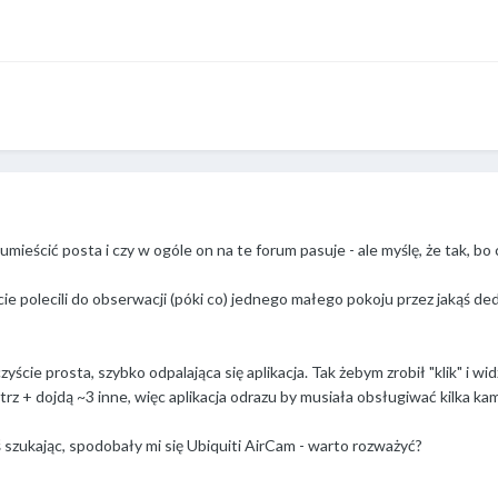
mieścić posta i czy w ogóle on na te forum pasuje - ale myślę, że tak, bo 
cie polecili do obserwacji (póki co) jednego małego pokoju przez jakąś
yście prosta, szybko odpalająca się aplikacja. Tak żebym zrobił "klik" i wid
z + dojdą ~3 inne, więc aplikacja odrazu by musiała obsługiwać kilka kam
 szukając, spodobały mi się Ubiquiti AirCam - warto rozważyć?