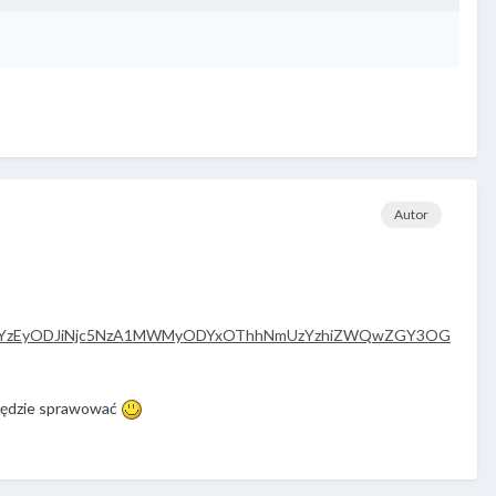
Autor
wYzEyODJiNjc5NzA1MWMyODYxOThhNmUzYzhiZWQwZGY3OG
ę będzie sprawować