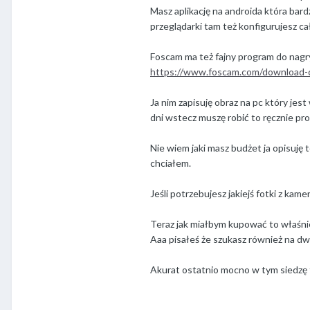
Masz aplikację na androida która bard
przeglądarki tam też konfigurujesz c
Foscam ma też fajny program do nagr
https://www.foscam.com/download-
Ja nim zapisuję obraz na pc który je
dni wstecz muszę robić to ręcznie pro
Nie wiem jaki masz budżet ja opisuję 
chciałem.
Jeśli potrzebujesz jakiejś fotki z kam
Teraz jak miałbym kupować to właśni
Aaa pisałeś że szukasz również na d
Akurat ostatnio mocno w tym siedzę