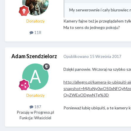
My serwerownie i cały biurowiec m
Kamery fajne też je przeglądałem tylk
Donatorzy
Ma to sens do jednego pokoju?
118
Adam Szendzielorz
Opublikowano
15 Września 2017
Dzięki panowie. Wczoraj na szybko sz
http://allegro.pl/kamera-ip-ubiquit
snapshot=MjAxNy0wOS0xNFQyM
QyZWExODgwNTg%3D
Donatorzy
187
Ponieważ lubię ubiquiti, a te kamery
Pracuję w Progreso.pl
Funkcja: Właściciel