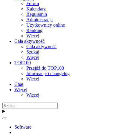
Forum
Kalendarz
Regulamin
Administracja
Użytkownicy online
Ranking
Więcej
Cała aktywność
Cała aktywność
Szukaj
Więcej
TOP100
Przejdź do TOP100
Informacje i changelog
Więcej
Chat
Więcej
Więcej
Software