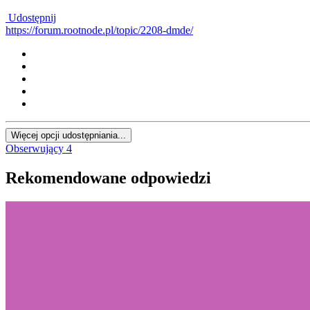
Udostępnij
https://forum.rootnode.pl/topic/2208-dmde/
Więcej opcji udostępniania...
Obserwujący
4
Rekomendowane odpowiedzi