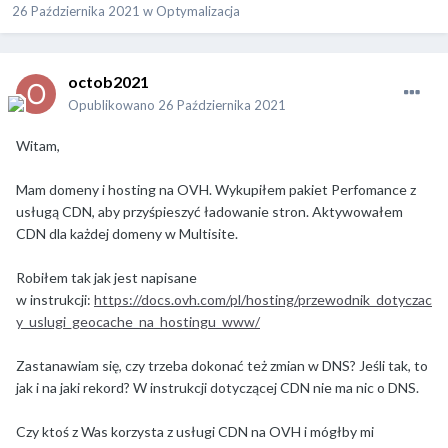
26 Października 2021
w
Optymalizacja
octob2021
Opublikowano
26 Października 2021
Witam,
Mam domeny i hosting na OVH. Wykupiłem pakiet Perfomance z
usługą CDN, aby przyśpieszyć ładowanie stron. Aktywowałem
CDN dla każdej domeny w Multisite.
Robiłem tak jak jest napisane
w instrukcji:
https://docs.ovh.com/pl/hosting/przewodnik_dotyczac
y_uslugi_geocache_na_hostingu_www/
Zastanawiam się, czy trzeba dokonać też zmian w DNS? Jeśli tak, to
jak i na jaki rekord? W instrukcji dotyczącej CDN nie ma nic o DNS.
Czy ktoś z Was korzysta z usługi CDN na OVH i mógłby mi