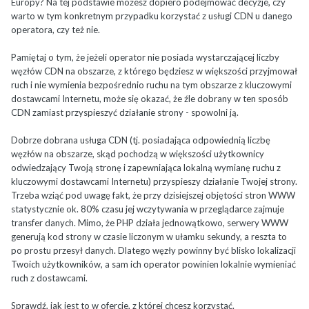
Europy? Na tej podstawie możesz dopiero podejmować decyzje, czy
warto w tym konkretnym przypadku korzystać z usługi CDN u danego
operatora, czy też nie.
Pamiętaj o tym, że jeżeli operator nie posiada wystarczającej liczby
węzłów CDN na obszarze, z którego będziesz w większości przyjmował
ruch i nie wymienia bezpośrednio ruchu na tym obszarze z kluczowymi
dostawcami Internetu, może się okazać, że źle dobrany w ten sposób
CDN zamiast przyspieszyć działanie strony - spowolni ją.
Dobrze dobrana usługa CDN (tj. posiadająca odpowiednią liczbę
węzłów na obszarze, skąd pochodzą w większości użytkownicy
odwiedzający Twoją stronę i zapewniająca lokalną wymianę ruchu z
kluczowymi dostawcami Internetu) przyspieszy działanie Twojej strony.
Trzeba wziąć pod uwagę fakt, że przy dzisiejszej objętości stron WWW
statystycznie ok. 80% czasu jej wczytywania w przeglądarce zajmuje
transfer danych. Mimo, że PHP działa jednowątkowo, serwery WWW
generują kod strony w czasie liczonym w ułamku sekundy, a reszta to
po prostu przesył danych. Dlatego węzły powinny być blisko lokalizacji
Twoich użytkowników, a sam ich operator powinien lokalnie wymieniać
ruch z dostawcami.
Sprawdź, jak jest to w ofercie, z której chcesz korzystać.