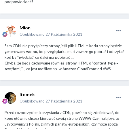
podpowiedzieć?
Mion
Opublikowano
27 Października 2021
Sam CDN nie przyśpieszy strony jeśli plik HTML = kodu strony będzie
generowany
wolno
, bo przeglądarka musi zawsze go pobrać i odczytać
kod by "
wiedzieć
" co dalej ma pobierać ....
Chyba, że będą cachowane również strony HTML o "content-type =
text/html;" , co jest możliwe np w Amazon CloudFront od AWS.
itomek
Opublikowano
27 Października 2021
Przed rozpoczęciem korzystania z CDN, powinno się zdefiniować, do
kogo głównie chcesz kierować swoją stronę WWW? Czy mają być to
użytkownicy z Polski, z innych państw europejskich, czy może spoza