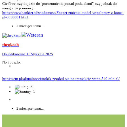
Ciekawe, czy dojdzie do "porozumienia ponad podziałami", czy jednak do
renegocjacji umowy:
https://www.bankier.pl/wiadomosc/Shoper-zmienia-model-wspolpracy-z-home-
pl-8630881.html
2 miesiące temu...
theqkash
Opublikowano
31 Stycznia 2025
No i poszło.
https://crn.pl/aktualnosci/uokik-zgodzil-sie-na-transakcje-warta-540-mln-zl/
2
1
2 miesiące temu...