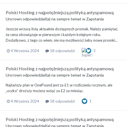
Polski Hosting z najpotężniejszą polityką antyspamową
Uncrown
odpowiedział(a) na
sempre
temat w
Zapytania
Jeszcze wrzucę listę aktualnie dostępnych promek. Należy pamiętać,
że cena obowiązuje w pierwszym i każdym kolejnym roku.
Dodatkowo, z tego co wiem, nie ma możliwości żeby nowe promki...
4 Września 2024
58 odpowiedzi
3
Polski Hosting z najpotężniejszą polityką antyspamową
Uncrown
odpowiedział(a) na
sempre
temat w
Zapytania
Najtańszy plan w OnePound jest za £1 w rozliczeniu rocznym, ale
„oczko” droższy możesz wziąć za £2 za miesiąc.
4 Września 2024
58 odpowiedzi
1
Polski Hosting z najpotężniejszą polityką antyspamową
Uncrown
odpowiedział(a) na
sempre
temat w
Zapytania