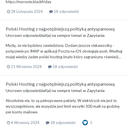
https://mxroute.blackfriday
28 Listopada 2024
58 odpowiedzi
Polski Hosting z najpotężniejszą polityką antyspamową
Uncrown
odpowiedział(a) na
sempre
temat w
Zapytania
Myślę, że nie będziesz zawiedziony. Dodam jeszcze ciekawostkę -
połączenie po IMAP w aplikacji Poczta na iOS obsługuje push. Według
mojej wiedzy żaden polski hosting (mało który zagraniczny również)...
21 Września 2024
58 odpowiedzi
Polski Hosting z najpotężniejszą polityką antyspamową
Uncrown
odpowiedział(a) na
sempre
temat w
Zapytania
Absolutnie nie, to są pełnoprawne pakiety. W niektórych nie jest to
wyszczególnione, ale wszędzie jest limit wysyłki 300 maili na godzinę
per konto mailowe.
4 Września 2024
58 odpowiedzi
1