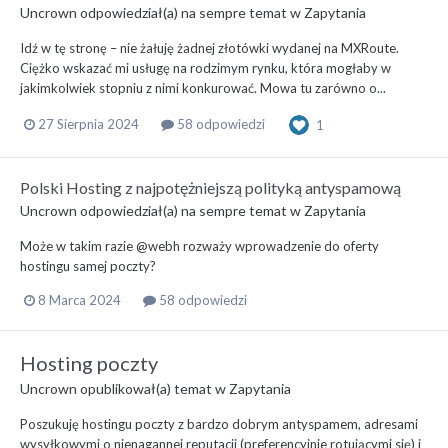
Uncrown
odpowiedział(a) na
sempre
temat w
Zapytania
Idź w tę stronę – nie żałuję żadnej złotówki wydanej na MXRoute.
Ciężko wskazać mi usługę na rodzimym rynku, która mogłaby w
jakimkolwiek stopniu z nimi konkurować. Mowa tu zarówno o...
27 Sierpnia 2024
58 odpowiedzi
1
Polski Hosting z najpotężniejszą polityką antyspamową
Uncrown
odpowiedział(a) na
sempre
temat w
Zapytania
Może w takim razie @webh rozważy wprowadzenie do oferty
hostingu samej poczty?
8 Marca 2024
58 odpowiedzi
Hosting poczty
Uncrown
opublikował(a) temat w
Zapytania
Poszukuję hostingu poczty z bardzo dobrym antyspamem, adresami
wysyłkowymi o nienagannej reputacji (preferencyjnie rotującymi się) i