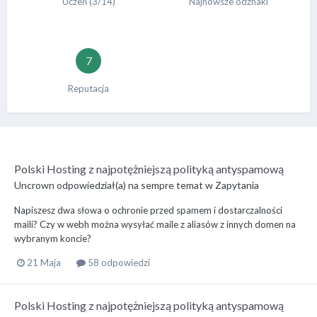
Uczeń (3/14)
Najnowsze odznaki
7
Reputacja
Polski Hosting z najpotężniejszą polityką antyspamową
Uncrown
odpowiedział(a) na
sempre
temat w
Zapytania
Napiszesz dwa słowa o ochronie przed spamem i dostarczalności
maili? Czy w webh można wysyłać maile z aliasów z innych domen na
wybranym koncie?
21 Maja
58 odpowiedzi
Polski Hosting z najpotężniejszą polityką antyspamową