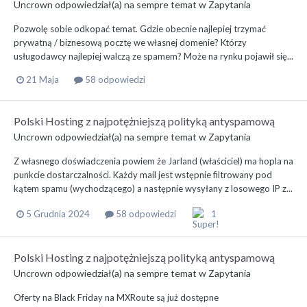
Uncrown
odpowiedział(a) na
sempre
temat w
Zapytania
Pozwolę sobie odkopać temat. Gdzie obecnie najlepiej trzymać
prywatną / biznesową pocztę we własnej domenie? Którzy
usługodawcy najlepiej walczą ze spamem? Może na rynku pojawił się...
21 Maja
58 odpowiedzi
Polski Hosting z najpotężniejszą polityką antyspamową
Uncrown
odpowiedział(a) na
sempre
temat w
Zapytania
Z własnego doświadczenia powiem że Jarland (właściciel) ma hopla na
punkcie dostarczalności. Każdy mail jest wstępnie filtrowany pod
kątem spamu (wychodzącego) a następnie wysyłany z losowego IP z...
5 Grudnia 2024
58 odpowiedzi
1
Polski Hosting z najpotężniejszą polityką antyspamową
Uncrown
odpowiedział(a) na
sempre
temat w
Zapytania
Oferty na Black Friday na MXRoute są już dostępne