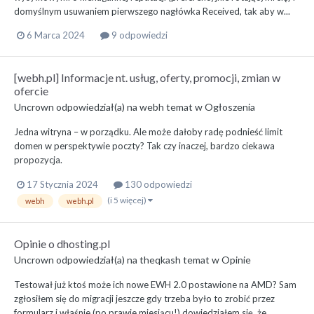
domyślnym usuwaniem pierwszego nagłówka Received, tak aby w...
6 Marca 2024
9 odpowiedzi
[webh.pl] Informacje nt. usług, oferty, promocji, zmian w
ofercie
Uncrown
odpowiedział(a) na
webh
temat w
Ogłoszenia
Jedna witryna – w porządku. Ale może dałoby radę podnieść limit
domen w perspektywie poczty? Tak czy inaczej, bardzo ciekawa
propozycja.
17 Stycznia 2024
130 odpowiedzi
(i 5 więcej)
webh
webh.pl
Opinie o dhosting.pl
Uncrown
odpowiedział(a) na
theqkash
temat w
Opinie
Testował już ktoś może ich nowe EWH 2.0 postawione na AMD? Sam
zgłosiłem się do migracji jeszcze gdy trzeba było to zrobić przez
formularz i właśnie (po prawie miesiącu!) dowiedziałem się, że...